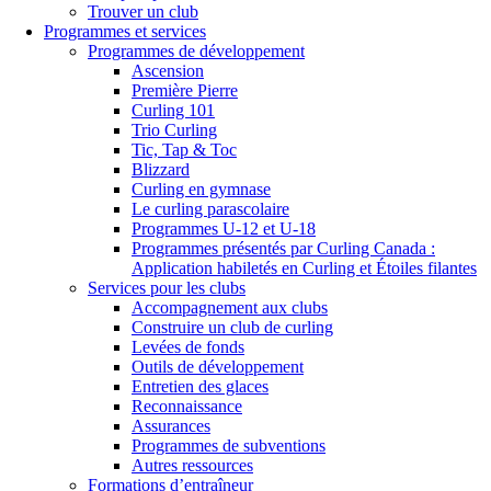
Trouver un club
Programmes et services
Programmes de développement
Ascension
Première Pierre
Curling 101
Trio Curling
Tic, Tap & Toc
Blizzard
Curling en gymnase
Le curling parascolaire
Programmes U-12 et U-18
Programmes présentés par Curling Canada :
Application habiletés en Curling et Étoiles filantes
Services pour les clubs
Accompagnement aux clubs
Construire un club de curling
Levées de fonds
Outils de développement
Entretien des glaces
Reconnaissance
Assurances
Programmes de subventions
Autres ressources
Formations d’entraîneur