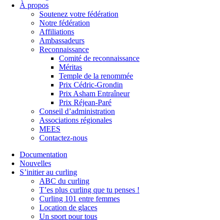
À propos
Soutenez votre fédération
Notre fédération
Affiliations
Ambassadeurs
Reconnaissance
Comité de reconnaissance
Méritas
Temple de la renommée
Prix Cédric-Grondin
Prix Asham Entraîneur
Prix Réjean-Paré
Conseil d’administration
Associations régionales
MEES
Contactez-nous
Documentation
Nouvelles
S’initier au curling
ABC du curling
T’es plus curling que tu penses !
Curling 101 entre femmes
Location de glaces
Un sport pour tous