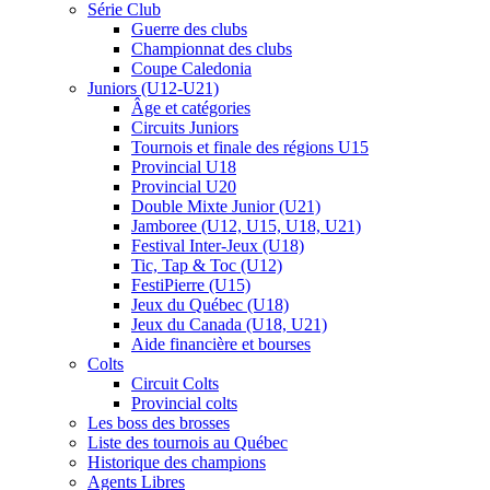
Série Club
Guerre des clubs
Championnat des clubs
Coupe Caledonia
Juniors (U12-U21)
Âge et catégories
Circuits Juniors
Tournois et finale des régions U15
Provincial U18
Provincial U20
Double Mixte Junior (U21)
Jamboree (U12, U15, U18, U21)
Festival Inter-Jeux (U18)
Tic, Tap & Toc (U12)
FestiPierre (U15)
Jeux du Québec (U18)
Jeux du Canada (U18, U21)
Aide financière et bourses
Colts
Circuit Colts
Provincial colts
Les boss des brosses
Liste des tournois au Québec
Historique des champions
Agents Libres