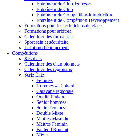
Entraîneur de Club Jeunesse
Entraîneur de Club
Entraîneur de Compétition-Introduction
Entraîneur de Compétition-Développement
Formations pour les techniciens de glace
Formations pour arbitres
Calendrier des formations
Sport sain et sécuritaire
Location d’équipement
Compétitions
Résultats
Calendrier des championnats
Calendrier des régionaux
Série Élite
Femmes
Hommes – Tankard
Caravane régionale
Qualif Tankard
Senior hommes
Senior femmes
Double Mixte
Maîtres Masculin
Maîtres Féminin
Fauteuil Roulant
Mixte