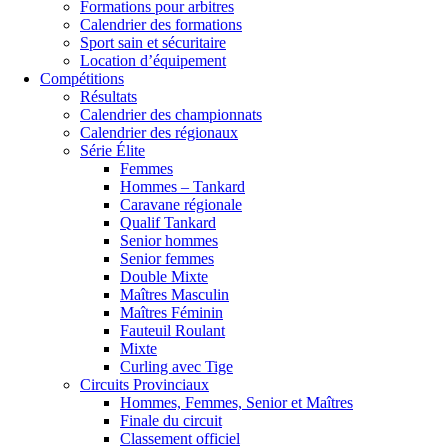
Formations pour arbitres
Calendrier des formations
Sport sain et sécuritaire
Location d’équipement
Compétitions
Résultats
Calendrier des championnats
Calendrier des régionaux
Série Élite
Femmes
Hommes – Tankard
Caravane régionale
Qualif Tankard
Senior hommes
Senior femmes
Double Mixte
Maîtres Masculin
Maîtres Féminin
Fauteuil Roulant
Mixte
Curling avec Tige
Circuits Provinciaux
Hommes, Femmes, Senior et Maîtres
Finale du circuit
Classement officiel