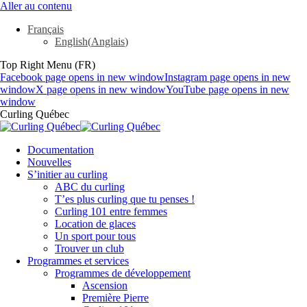
Aller au contenu
Français
English
(
Anglais
)
Top Right Menu (FR)
Facebook page opens in new window
Instagram page opens in new
window
X page opens in new window
YouTube page opens in new
window
Curling Québec
Documentation
Nouvelles
S’initier au curling
ABC du curling
T’es plus curling que tu penses !
Curling 101 entre femmes
Location de glaces
Un sport pour tous
Trouver un club
Programmes et services
Programmes de développement
Ascension
Première Pierre