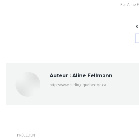
Par
Aline 
S
Auteur :
Aline Fellmann
http://www.curling-quebec.qc.ca
Navigation
PRÉCÉDENT