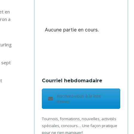
et en
aron a
Aucune partie en cours.
urling
n sept
t
Courriel hebdomadaire
Inscrivez-vous à la liste
d’envoi
Tournois, formations, nouvelles, activités
spéciales, concours… Une façon pratique
pour ne rien manquer!