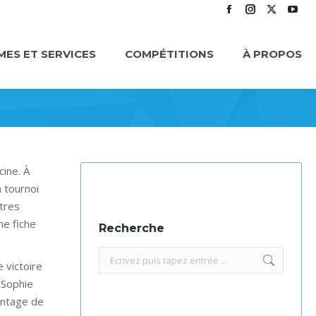
Facebook
Instagram
X
You
page
page
page
pag
ES ET SERVICES
COMPÉTITIONS
À PROPOS
opens
opens
opens
ope
in
in
in
in
new
new
new
new
window
window
window
win
cine. À
 tournoi
utres
ne fiche
Recherche
Recherche
 victoire
:
 Sophie
intage de