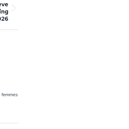
ève
ing
026
es femmes