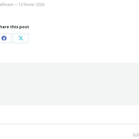
Fellmann
12 février 2026
hare this post
Partager
Partager
sur
sur
Facebook
X
SU