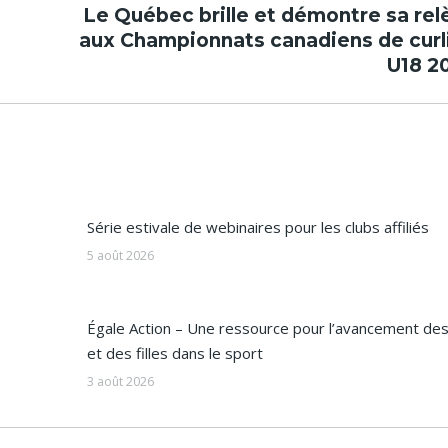
Le Québec brille et démontre sa rel
Article
aux Championnats canadiens de curl
suivant
U18 2
:
Série estivale de webinaires pour les clubs affiliés
5 août 2026
Égale Action – Une ressource pour l’avancement d
et des filles dans le sport
3 août 2026