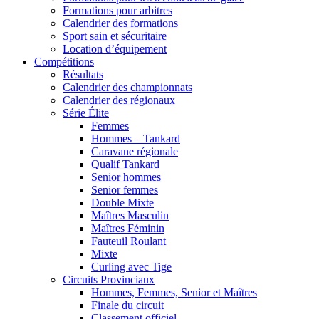
Formations pour arbitres
Calendrier des formations
Sport sain et sécuritaire
Location d’équipement
Compétitions
Résultats
Calendrier des championnats
Calendrier des régionaux
Série Élite
Femmes
Hommes – Tankard
Caravane régionale
Qualif Tankard
Senior hommes
Senior femmes
Double Mixte
Maîtres Masculin
Maîtres Féminin
Fauteuil Roulant
Mixte
Curling avec Tige
Circuits Provinciaux
Hommes, Femmes, Senior et Maîtres
Finale du circuit
Classement officiel