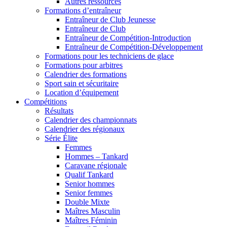
Autres ressources
Formations d’entraîneur
Entraîneur de Club Jeunesse
Entraîneur de Club
Entraîneur de Compétition-Introduction
Entraîneur de Compétition-Développement
Formations pour les techniciens de glace
Formations pour arbitres
Calendrier des formations
Sport sain et sécuritaire
Location d’équipement
Compétitions
Résultats
Calendrier des championnats
Calendrier des régionaux
Série Élite
Femmes
Hommes – Tankard
Caravane régionale
Qualif Tankard
Senior hommes
Senior femmes
Double Mixte
Maîtres Masculin
Maîtres Féminin