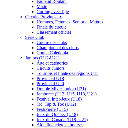
Fauteuil Roulant
Mixte
Curling avec Tige
Circuits Provinciaux
Hommes, Femmes, Senior et Maîtres
Finale du circuit
Classement officiel
Série Club
Guerre des clubs
Championnat des clubs
Coupe Caledonia
Juniors (U12-U21)
Âge et catégories
Circuits Juniors
Tournois et finale des régions U15
Provincial U18
Provincial U20
Double Mixte Junior (U21)
Jamboree (U12, U15, U18, U21)
Festival Inter-Jeux (U18)
Tic, Tap & Toc (U12)
FestiPierre (U15)
Jeux du Québec (U18)
Jeux du Canada (U18, U21)
Aide financière et bourses