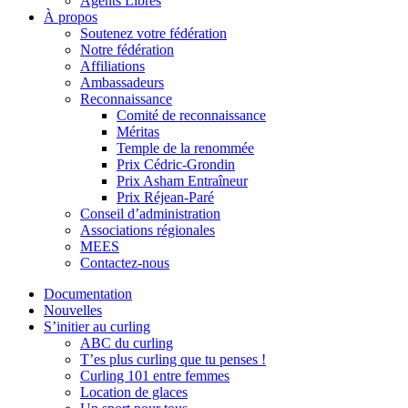
Agents Libres
À propos
Soutenez votre fédération
Notre fédération
Affiliations
Ambassadeurs
Reconnaissance
Comité de reconnaissance
Méritas
Temple de la renommée
Prix Cédric-Grondin
Prix Asham Entraîneur
Prix Réjean-Paré
Conseil d’administration
Associations régionales
MEES
Contactez-nous
Documentation
Nouvelles
S’initier au curling
ABC du curling
T’es plus curling que tu penses !
Curling 101 entre femmes
Location de glaces