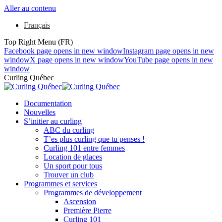
Aller au contenu
Français
Top Right Menu (FR)
Facebook page opens in new window
Instagram page opens in new
window
X page opens in new window
YouTube page opens in new
window
Curling Québec
Documentation
Nouvelles
S’initier au curling
ABC du curling
T’es plus curling que tu penses !
Curling 101 entre femmes
Location de glaces
Un sport pour tous
Trouver un club
Programmes et services
Programmes de développement
Ascension
Première Pierre
Curling 101