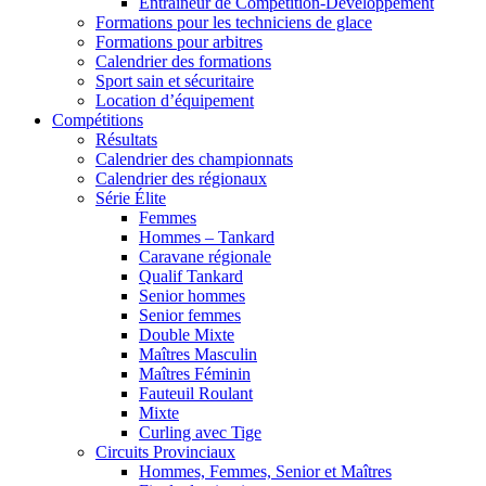
Entraîneur de Compétition-Développement
Formations pour les techniciens de glace
Formations pour arbitres
Calendrier des formations
Sport sain et sécuritaire
Location d’équipement
Compétitions
Résultats
Calendrier des championnats
Calendrier des régionaux
Série Élite
Femmes
Hommes – Tankard
Caravane régionale
Qualif Tankard
Senior hommes
Senior femmes
Double Mixte
Maîtres Masculin
Maîtres Féminin
Fauteuil Roulant
Mixte
Curling avec Tige
Circuits Provinciaux
Hommes, Femmes, Senior et Maîtres