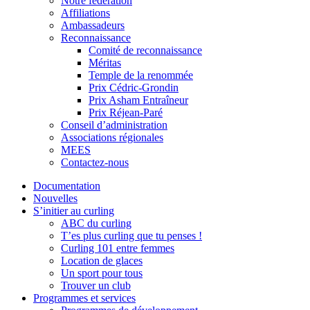
Notre fédération
Affiliations
Ambassadeurs
Reconnaissance
Comité de reconnaissance
Méritas
Temple de la renommée
Prix Cédric-Grondin
Prix Asham Entraîneur
Prix Réjean-Paré
Conseil d’administration
Associations régionales
MEES
Contactez-nous
Documentation
Nouvelles
S’initier au curling
ABC du curling
T’es plus curling que tu penses !
Curling 101 entre femmes
Location de glaces
Un sport pour tous
Trouver un club
Programmes et services