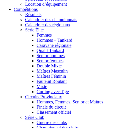
Location d’équipement
Compétitions
Résultats
Calendrier des championnats
Calendrier des régionaux
Série Élite
Femmes
Hommes – Tankard
Caravane régionale
Qualif Tankard
Senior hommes
Senior femmes
Double Mixte
Maîtres Masculin
Maîtres Féminin
Fauteuil Roulant
Mixte
Curling avec Tige
Circuits Provinciaux
Hommes, Femmes, Senior et Maîtres
Finale du circuit
Classement officiel
Série Club
Guerre des clubs
Championnat des clubs