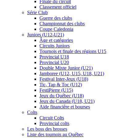
Finale du circuit
Classement officiel
Série Club
Guerre des clubs
Championnat des clubs
Coupe Caledonia
Juniors (U12-U21)
Âge et catégories
Circuits Juniors
Tournois et finale des régions U15
Provincial U18
Provincial U20
Double Mixte Junior (U21)
Jamboree (U12, U15, U18, U21)
Festival Inter-Jeux (U18)
Tic, Tap & Toc (U12)
FestiPierre (U15)
Jeux du Québec (U18)
Jeux du Canada (U18, U21)
Aide financière et bourses
Colts
Circuit Colts
Provincial colts
Les boss des brosses
Liste des tournois au Québec