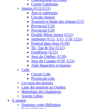
Coupe Caledonia
Juniors (U12-U21)
Âge et catégories
Circuits Juniors
Tournois et finale des régions U15
Provincial U18
Provincial U20
Double Mixte Junior (U21)
Jamboree (U12, U15, U18, U21)
Festival Inter-Jeux (U18)
Tic, Tap & Toc (U12)
FestiPierre (U15)
Jeux du Québec (U18)
Jeux du Canada (U18, U21)
Aide financière et bourses
Colts
Circuit Colts
Provincial colts
Les boss des brosses
Liste des tournois au Québec
Historique des champions
Agents Libres
À propos
Soutenez votre fédération