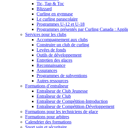
Tic, Tap & Toc
Blizzard
Curling en gymnase
Le curling parascolaire
Programmes U-12 et U-18
Programmes présentés par Curling Canada : Applicat
Services pour les clubs
Accompagnement aux clubs
Construire un club de curling
Levées de fonds
Outils de développement
Entretien des glaces
Reconnaissance
Assurances
Programmes de subventions
Autres ressources
Formations d’entraîneur
Entraîneur de Club Jeunesse
Entraîneur de Club
Entraîneur de Compétition-Introduction
Entraîneur de Compétition-Développement
Formations pour les techniciens de glace
Formations pour arbitres
Calendrier des formations
Sport sain et sécuritaire