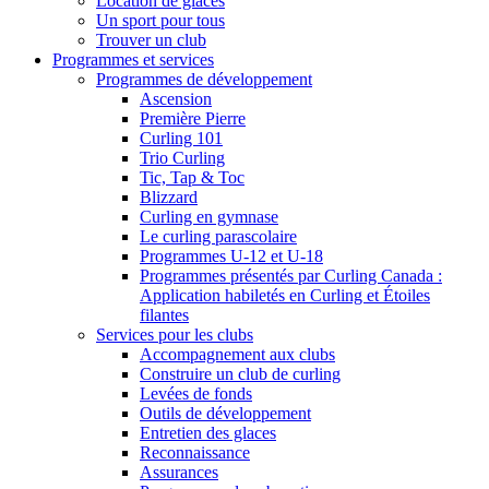
Location de glaces
Un sport pour tous
Trouver un club
Programmes et services
Programmes de développement
Ascension
Première Pierre
Curling 101
Trio Curling
Tic, Tap & Toc
Blizzard
Curling en gymnase
Le curling parascolaire
Programmes U-12 et U-18
Programmes présentés par Curling Canada :
Application habiletés en Curling et Étoiles
filantes
Services pour les clubs
Accompagnement aux clubs
Construire un club de curling
Levées de fonds
Outils de développement
Entretien des glaces
Reconnaissance
Assurances