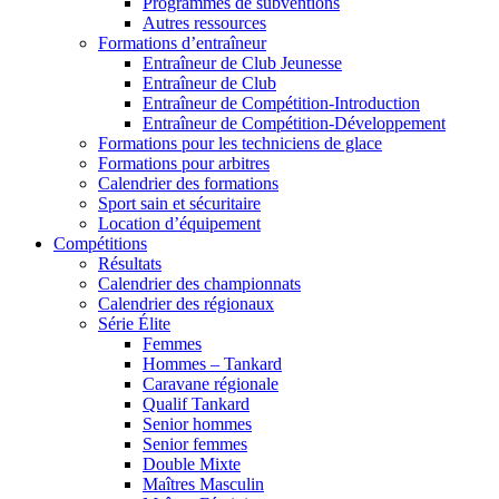
Programmes de subventions
Autres ressources
Formations d’entraîneur
Entraîneur de Club Jeunesse
Entraîneur de Club
Entraîneur de Compétition-Introduction
Entraîneur de Compétition-Développement
Formations pour les techniciens de glace
Formations pour arbitres
Calendrier des formations
Sport sain et sécuritaire
Location d’équipement
Compétitions
Résultats
Calendrier des championnats
Calendrier des régionaux
Série Élite
Femmes
Hommes – Tankard
Caravane régionale
Qualif Tankard
Senior hommes
Senior femmes
Double Mixte
Maîtres Masculin