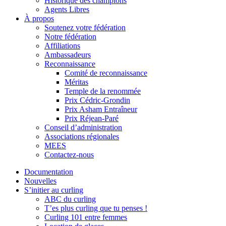
Historique des champions
Agents Libres
À propos
Soutenez votre fédération
Notre fédération
Affiliations
Ambassadeurs
Reconnaissance
Comité de reconnaissance
Méritas
Temple de la renommée
Prix Cédric-Grondin
Prix Asham Entraîneur
Prix Réjean-Paré
Conseil d’administration
Associations régionales
MEES
Contactez-nous
Documentation
Nouvelles
S’initier au curling
ABC du curling
T’es plus curling que tu penses !
Curling 101 entre femmes