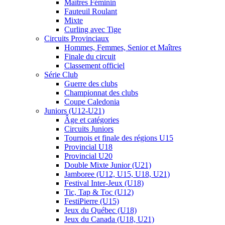
Maîtres Féminin
Fauteuil Roulant
Mixte
Curling avec Tige
Circuits Provinciaux
Hommes, Femmes, Senior et Maîtres
Finale du circuit
Classement officiel
Série Club
Guerre des clubs
Championnat des clubs
Coupe Caledonia
Juniors (U12-U21)
Âge et catégories
Circuits Juniors
Tournois et finale des régions U15
Provincial U18
Provincial U20
Double Mixte Junior (U21)
Jamboree (U12, U15, U18, U21)
Festival Inter-Jeux (U18)
Tic, Tap & Toc (U12)
FestiPierre (U15)
Jeux du Québec (U18)
Jeux du Canada (U18, U21)