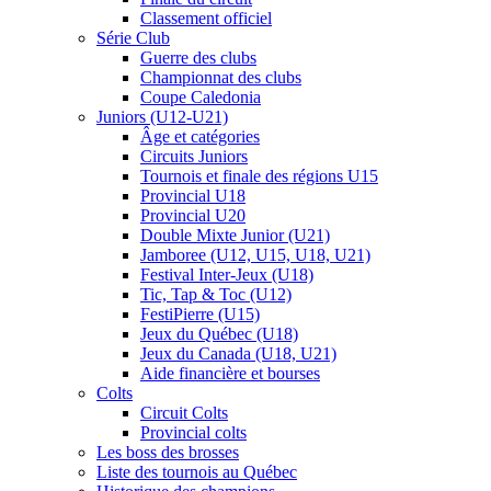
Classement officiel
Série Club
Guerre des clubs
Championnat des clubs
Coupe Caledonia
Juniors (U12-U21)
Âge et catégories
Circuits Juniors
Tournois et finale des régions U15
Provincial U18
Provincial U20
Double Mixte Junior (U21)
Jamboree (U12, U15, U18, U21)
Festival Inter-Jeux (U18)
Tic, Tap & Toc (U12)
FestiPierre (U15)
Jeux du Québec (U18)
Jeux du Canada (U18, U21)
Aide financière et bourses
Colts
Circuit Colts
Provincial colts
Les boss des brosses
Liste des tournois au Québec