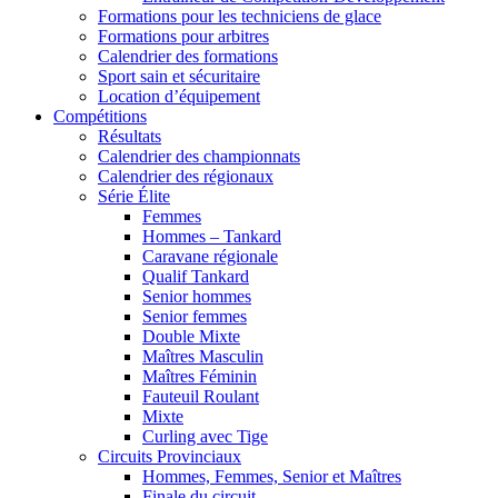
Formations pour les techniciens de glace
Formations pour arbitres
Calendrier des formations
Sport sain et sécuritaire
Location d’équipement
Compétitions
Résultats
Calendrier des championnats
Calendrier des régionaux
Série Élite
Femmes
Hommes – Tankard
Caravane régionale
Qualif Tankard
Senior hommes
Senior femmes
Double Mixte
Maîtres Masculin
Maîtres Féminin
Fauteuil Roulant
Mixte
Curling avec Tige
Circuits Provinciaux
Hommes, Femmes, Senior et Maîtres
Finale du circuit