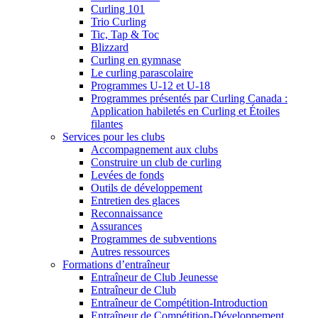
Curling 101
Trio Curling
Tic, Tap & Toc
Blizzard
Curling en gymnase
Le curling parascolaire
Programmes U-12 et U-18
Programmes présentés par Curling Canada :
Application habiletés en Curling et Étoiles
filantes
Services pour les clubs
Accompagnement aux clubs
Construire un club de curling
Levées de fonds
Outils de développement
Entretien des glaces
Reconnaissance
Assurances
Programmes de subventions
Autres ressources
Formations d’entraîneur
Entraîneur de Club Jeunesse
Entraîneur de Club
Entraîneur de Compétition-Introduction
Entraîneur de Compétition-Développement