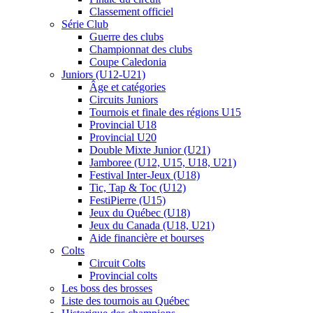
Classement officiel
Série Club
Guerre des clubs
Championnat des clubs
Coupe Caledonia
Juniors (U12-U21)
Âge et catégories
Circuits Juniors
Tournois et finale des régions U15
Provincial U18
Provincial U20
Double Mixte Junior (U21)
Jamboree (U12, U15, U18, U21)
Festival Inter-Jeux (U18)
Tic, Tap & Toc (U12)
FestiPierre (U15)
Jeux du Québec (U18)
Jeux du Canada (U18, U21)
Aide financière et bourses
Colts
Circuit Colts
Provincial colts
Les boss des brosses
Liste des tournois au Québec