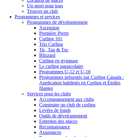
Location de glaces
Un sport pour tous
Trouver un club
Programmes et services
Programmes de développement
Ascension
Première Pierre
Curling 101
Trio Curling
Tic, Tap & Toc
Blizzard
Curling en gymnase
Le curling parascolaire
Programmes U-12 et U-18
Programmes présentés par Curling Canada :
Application habiletés en Curling et Étoiles
filantes
Services pour les clubs
Accompagnement aux clubs
Construire un club de curling
Levées de fonds
Outils de développement
Entretien des glaces
Reconnaissance
Assurances