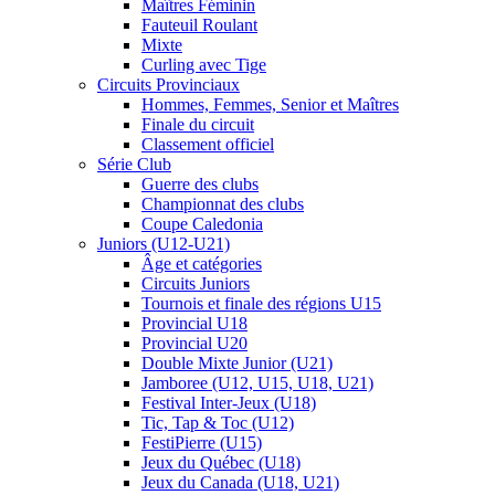
Maîtres Féminin
Fauteuil Roulant
Mixte
Curling avec Tige
Circuits Provinciaux
Hommes, Femmes, Senior et Maîtres
Finale du circuit
Classement officiel
Série Club
Guerre des clubs
Championnat des clubs
Coupe Caledonia
Juniors (U12-U21)
Âge et catégories
Circuits Juniors
Tournois et finale des régions U15
Provincial U18
Provincial U20
Double Mixte Junior (U21)
Jamboree (U12, U15, U18, U21)
Festival Inter-Jeux (U18)
Tic, Tap & Toc (U12)
FestiPierre (U15)
Jeux du Québec (U18)
Jeux du Canada (U18, U21)