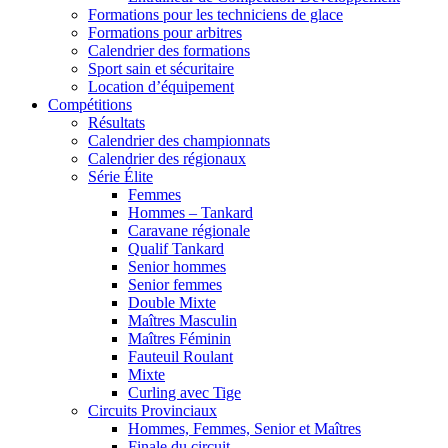
Formations pour les techniciens de glace
Formations pour arbitres
Calendrier des formations
Sport sain et sécuritaire
Location d’équipement
Compétitions
Résultats
Calendrier des championnats
Calendrier des régionaux
Série Élite
Femmes
Hommes – Tankard
Caravane régionale
Qualif Tankard
Senior hommes
Senior femmes
Double Mixte
Maîtres Masculin
Maîtres Féminin
Fauteuil Roulant
Mixte
Curling avec Tige
Circuits Provinciaux
Hommes, Femmes, Senior et Maîtres
Finale du circuit