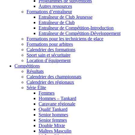
Programmes de subventions
Autres ressources
Formations d’entraîneur
Entraîneur de Club Jeunesse
Entraîneur de Club
Entraîneur de Compétition-Introduction
Entraîneur de Compétition-Développement
Formations pour les techniciens de glace
Formations pour arbitres
Calendrier des formations
Sport sain et sécuritaire
Location d’équipement
Compétitions
Résultats
Calendrier des championnats
Calendrier des régionaux
Série Élite
Femmes
Hommes – Tankard
Caravane régionale
Qualif Tankard
Senior hommes
Senior femmes
Double Mixte
Maîtres Masculin