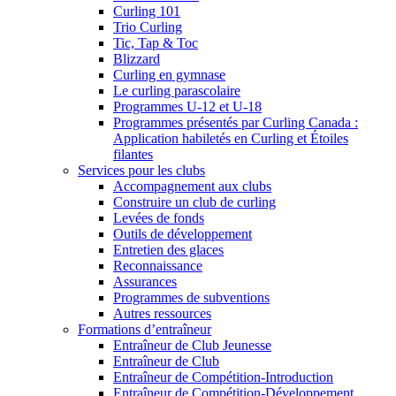
Curling 101
Trio Curling
Tic, Tap & Toc
Blizzard
Curling en gymnase
Le curling parascolaire
Programmes U-12 et U-18
Programmes présentés par Curling Canada :
Application habiletés en Curling et Étoiles
filantes
Services pour les clubs
Accompagnement aux clubs
Construire un club de curling
Levées de fonds
Outils de développement
Entretien des glaces
Reconnaissance
Assurances
Programmes de subventions
Autres ressources
Formations d’entraîneur
Entraîneur de Club Jeunesse
Entraîneur de Club
Entraîneur de Compétition-Introduction
Entraîneur de Compétition-Développement