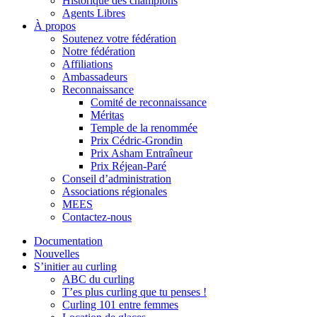
Historique des champions
Agents Libres
À propos
Soutenez votre fédération
Notre fédération
Affiliations
Ambassadeurs
Reconnaissance
Comité de reconnaissance
Méritas
Temple de la renommée
Prix Cédric-Grondin
Prix Asham Entraîneur
Prix Réjean-Paré
Conseil d’administration
Associations régionales
MEES
Contactez-nous
Documentation
Nouvelles
S’initier au curling
ABC du curling
T’es plus curling que tu penses !
Curling 101 entre femmes