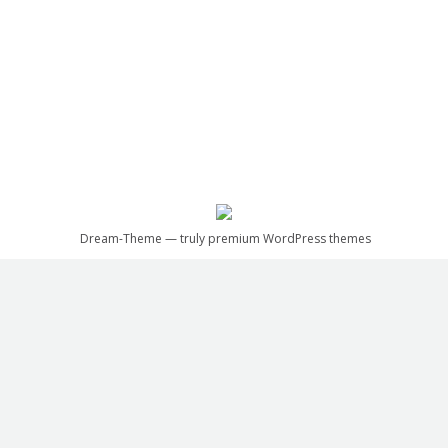
Le courriel hebdo – 24.03.2022
Nouvelles
Par
Alanna Routledge
24 mars 2022
Dans cette édition du courriel hebdo…
Dream-Theme — truly
premium WordPress themes