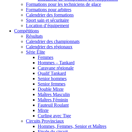
Formations pour les techniciens de glace
Formations pour arbitres
Calendrier des formations
Sport sain et sécuritaire
Location d’équipement
Compétitions
Résultats
Calendrier des championnats
Calendrier des régionaux
Série Élite
Femmes
Hommes – Tankard
Caravane régionale
Qualif Tankard
Senior hommes
Senior femmes
Double Mixte
Maîtres Masculin
Maîtres Féminin
Fauteuil Roulant
Mixte
Curling avec Tige
Circuits Provinciaux
Hommes, Femmes, Senior et Maîtres
Finale du circuit