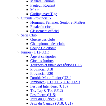
Maîtres Féminin
Fauteuil Roulant
Mixte
Curling avec Tige
Circuits Provinciaux
Hommes, Femmes, Senior et Maîtres
Finale du circuit
Classement officiel
Série Club
Guerre des clubs
Championnat des clubs
Coupe Caledonia
Juniors (U12-U21)
Âge et catégories
Circuits Juniors
Tournois et finale des régions U15
Provincial U18
Provincial U20
Double Mixte Junior (U21)
Jamboree (U12, U15, U18, U21)
Festival Inter-Jeux (U18)
Tic, Tap & Toc (U12)
FestiPierre (U15)
Jeux du Québec (U18)
Jeux du Canada (U18, U21)