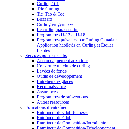
Curling 101
Trio Curling
Tic, Tap & Toc
Blizzard
Curling en gymnase
Le curling parascolaire
Programmes U-12 et U-18
Programmes présentés par Curling Canada :
Application habiletés en Curling et Étoiles
filantes
Services pour les clubs
Accompagnement aux clubs
Construire un club de curling
Levées de fonds
Outils de développement
Entretien des glaces
Reconnaissance
Assurances
Programmes de subventions
Autres ressources
Formations d’entraîneur
Entraîneur de Club Jeunesse
Entraîneur de Club
Entraîneur de Compétition-Introduction
Entraîneur de Compétition-Développement