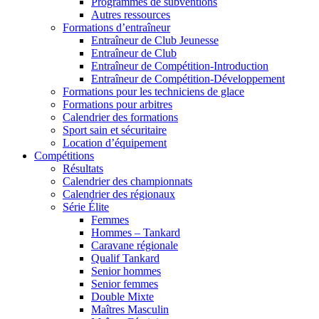
Programmes de subventions
Autres ressources
Formations d’entraîneur
Entraîneur de Club Jeunesse
Entraîneur de Club
Entraîneur de Compétition-Introduction
Entraîneur de Compétition-Développement
Formations pour les techniciens de glace
Formations pour arbitres
Calendrier des formations
Sport sain et sécuritaire
Location d’équipement
Compétitions
Résultats
Calendrier des championnats
Calendrier des régionaux
Série Élite
Femmes
Hommes – Tankard
Caravane régionale
Qualif Tankard
Senior hommes
Senior femmes
Double Mixte
Maîtres Masculin