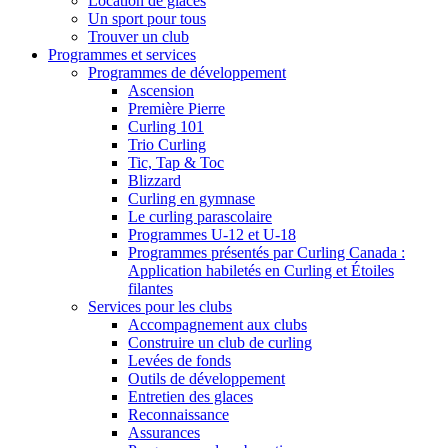
Location de glaces
Un sport pour tous
Trouver un club
Programmes et services
Programmes de développement
Ascension
Première Pierre
Curling 101
Trio Curling
Tic, Tap & Toc
Blizzard
Curling en gymnase
Le curling parascolaire
Programmes U-12 et U-18
Programmes présentés par Curling Canada :
Application habiletés en Curling et Étoiles
filantes
Services pour les clubs
Accompagnement aux clubs
Construire un club de curling
Levées de fonds
Outils de développement
Entretien des glaces
Reconnaissance
Assurances