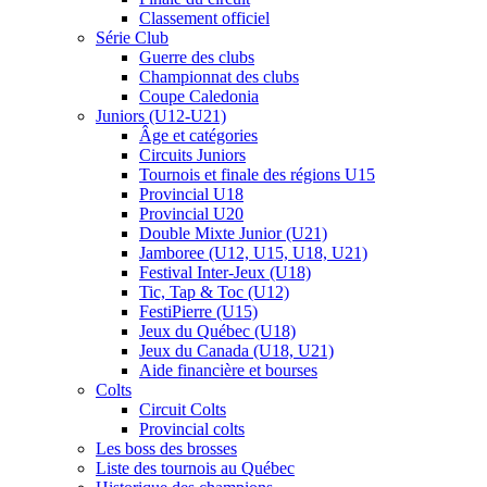
Classement officiel
Série Club
Guerre des clubs
Championnat des clubs
Coupe Caledonia
Juniors (U12-U21)
Âge et catégories
Circuits Juniors
Tournois et finale des régions U15
Provincial U18
Provincial U20
Double Mixte Junior (U21)
Jamboree (U12, U15, U18, U21)
Festival Inter-Jeux (U18)
Tic, Tap & Toc (U12)
FestiPierre (U15)
Jeux du Québec (U18)
Jeux du Canada (U18, U21)
Aide financière et bourses
Colts
Circuit Colts
Provincial colts
Les boss des brosses
Liste des tournois au Québec