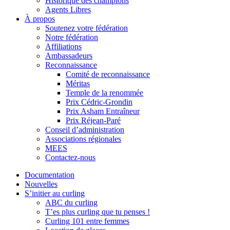
Historique des champions
Agents Libres
À propos
Soutenez votre fédération
Notre fédération
Affiliations
Ambassadeurs
Reconnaissance
Comité de reconnaissance
Méritas
Temple de la renommée
Prix Cédric-Grondin
Prix Asham Entraîneur
Prix Réjean-Paré
Conseil d’administration
Associations régionales
MEES
Contactez-nous
Documentation
Nouvelles
S’initier au curling
ABC du curling
T’es plus curling que tu penses !
Curling 101 entre femmes