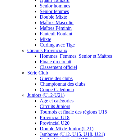
Qualif Tankard
Senior hommes
Senior femmes
Double Mixte
Maîtres Masculin
Maîtres Féminin
Fauteuil Roulant
Mixte
Curling avec Tige
Circuits Provinciaux
Hommes, Femmes, Senior et Maîtres
Finale du circuit
Classement officiel
Série Club
Guerre des clubs
Championnat des clubs
Coupe Caledonia
Juniors (U12-U21)
Âge et catégories
Circuits Juniors
Tournois et finale des régions U15
Provincial U18
Provincial U20
Double Mixte Junior (U21)
Jamboree (U12, U15, U18, U21)