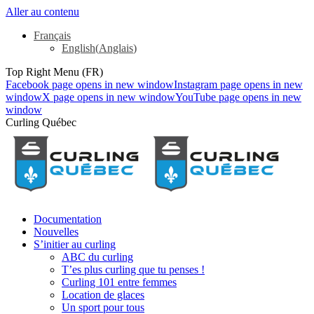
Aller au contenu
Français
English
(
Anglais
)
Top Right Menu (FR)
Facebook page opens in new window
Instagram page opens in new
window
X page opens in new window
YouTube page opens in new
window
Curling Québec
Documentation
Nouvelles
S’initier au curling
ABC du curling
T’es plus curling que tu penses !
Curling 101 entre femmes
Location de glaces
Un sport pour tous