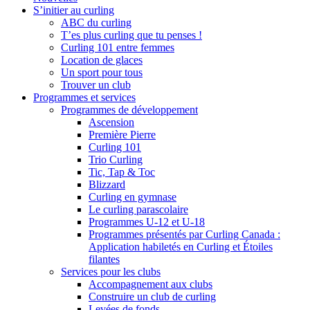
S’initier au curling
ABC du curling
T’es plus curling que tu penses !
Curling 101 entre femmes
Location de glaces
Un sport pour tous
Trouver un club
Programmes et services
Programmes de développement
Ascension
Première Pierre
Curling 101
Trio Curling
Tic, Tap & Toc
Blizzard
Curling en gymnase
Le curling parascolaire
Programmes U-12 et U-18
Programmes présentés par Curling Canada :
Application habiletés en Curling et Étoiles
filantes
Services pour les clubs
Accompagnement aux clubs
Construire un club de curling
Levées de fonds