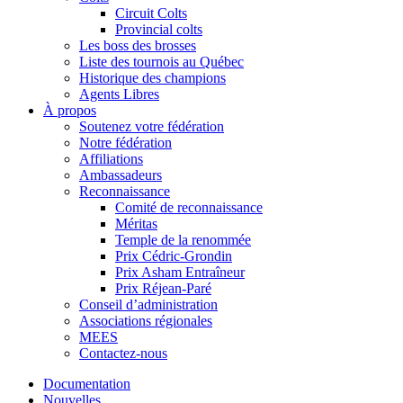
Circuit Colts
Provincial colts
Les boss des brosses
Liste des tournois au Québec
Historique des champions
Agents Libres
À propos
Soutenez votre fédération
Notre fédération
Affiliations
Ambassadeurs
Reconnaissance
Comité de reconnaissance
Méritas
Temple de la renommée
Prix Cédric-Grondin
Prix Asham Entraîneur
Prix Réjean-Paré
Conseil d’administration
Associations régionales
MEES
Contactez-nous
Documentation
Nouvelles