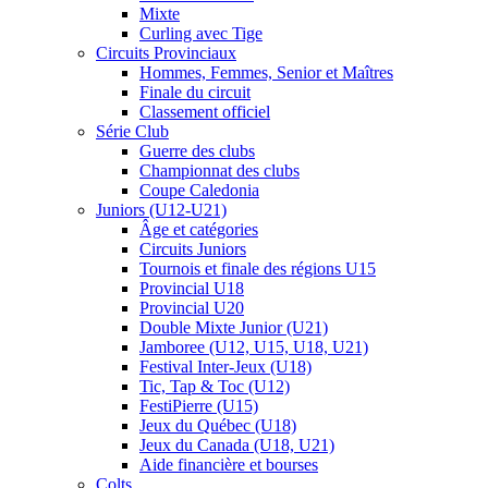
Mixte
Curling avec Tige
Circuits Provinciaux
Hommes, Femmes, Senior et Maîtres
Finale du circuit
Classement officiel
Série Club
Guerre des clubs
Championnat des clubs
Coupe Caledonia
Juniors (U12-U21)
Âge et catégories
Circuits Juniors
Tournois et finale des régions U15
Provincial U18
Provincial U20
Double Mixte Junior (U21)
Jamboree (U12, U15, U18, U21)
Festival Inter-Jeux (U18)
Tic, Tap & Toc (U12)
FestiPierre (U15)
Jeux du Québec (U18)
Jeux du Canada (U18, U21)
Aide financière et bourses
Colts