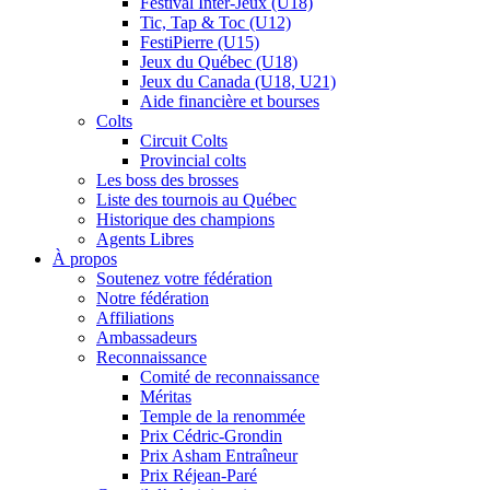
Festival Inter-Jeux (U18)
Tic, Tap & Toc (U12)
FestiPierre (U15)
Jeux du Québec (U18)
Jeux du Canada (U18, U21)
Aide financière et bourses
Colts
Circuit Colts
Provincial colts
Les boss des brosses
Liste des tournois au Québec
Historique des champions
Agents Libres
À propos
Soutenez votre fédération
Notre fédération
Affiliations
Ambassadeurs
Reconnaissance
Comité de reconnaissance
Méritas
Temple de la renommée
Prix Cédric-Grondin
Prix Asham Entraîneur
Prix Réjean-Paré