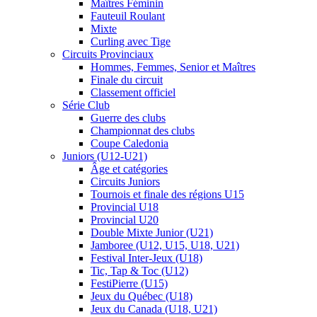
Maîtres Féminin
Fauteuil Roulant
Mixte
Curling avec Tige
Circuits Provinciaux
Hommes, Femmes, Senior et Maîtres
Finale du circuit
Classement officiel
Série Club
Guerre des clubs
Championnat des clubs
Coupe Caledonia
Juniors (U12-U21)
Âge et catégories
Circuits Juniors
Tournois et finale des régions U15
Provincial U18
Provincial U20
Double Mixte Junior (U21)
Jamboree (U12, U15, U18, U21)
Festival Inter-Jeux (U18)
Tic, Tap & Toc (U12)
FestiPierre (U15)
Jeux du Québec (U18)
Jeux du Canada (U18, U21)