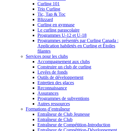
Curling 101
Trio Curling
Tic, Tap & Toc
Blizzard
Curling en gymnase
Le curling parascolaire
Programmes U-12 et U-18
Programmes présentés par Curling Canada :
Application habiletés en Curling et Étoiles
filantes
Services pour les clubs
Accompagnement aux clubs
Construire un club de curling
Levées de fonds
Outils de développement
Entretien des glaces
Reconnaissance
Assurances
Programmes de subventions
Autres ressources
Formations d’entraîneur
Entraîneur de Club Jeunesse
Entraîneur de Club
Entraîneur de Compétition-Introduction
Entraîneur de Compétition-Développement