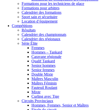
Formations pour les techniciens de glace
Formations pour arbitres
Calendrier des formations
Sport sain et sécuritaire
Location d’équipement
Compétitions
Résultats
Calendrier des championnats
Calendrier des régionaux
Série Élite
Femmes
Hommes – Tankard
Caravane régionale
Qualif Tankard
Senior hommes
Senior femmes
Double Mixte
Maîtres Masculin
Maîtres Féminin
Fauteuil Roulant
Mixte
Curling avec Tige
Circuits Provinciaux
Hommes, Femmes, Senior et Maîtres
Finale du circuit