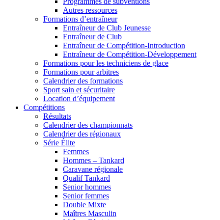
Programmes de subventions
Autres ressources
Formations d’entraîneur
Entraîneur de Club Jeunesse
Entraîneur de Club
Entraîneur de Compétition-Introduction
Entraîneur de Compétition-Développement
Formations pour les techniciens de glace
Formations pour arbitres
Calendrier des formations
Sport sain et sécuritaire
Location d’équipement
Compétitions
Résultats
Calendrier des championnats
Calendrier des régionaux
Série Élite
Femmes
Hommes – Tankard
Caravane régionale
Qualif Tankard
Senior hommes
Senior femmes
Double Mixte
Maîtres Masculin