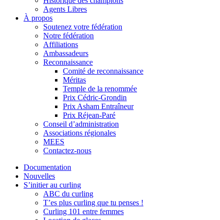
Historique des champions
Agents Libres
À propos
Soutenez votre fédération
Notre fédération
Affiliations
Ambassadeurs
Reconnaissance
Comité de reconnaissance
Méritas
Temple de la renommée
Prix Cédric-Grondin
Prix Asham Entraîneur
Prix Réjean-Paré
Conseil d’administration
Associations régionales
MEES
Contactez-nous
Documentation
Nouvelles
S’initier au curling
ABC du curling
T’es plus curling que tu penses !
Curling 101 entre femmes