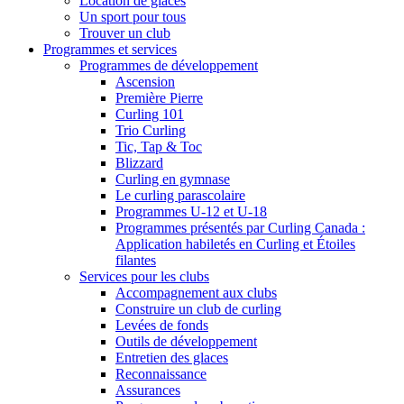
Location de glaces
Un sport pour tous
Trouver un club
Programmes et services
Programmes de développement
Ascension
Première Pierre
Curling 101
Trio Curling
Tic, Tap & Toc
Blizzard
Curling en gymnase
Le curling parascolaire
Programmes U-12 et U-18
Programmes présentés par Curling Canada :
Application habiletés en Curling et Étoiles
filantes
Services pour les clubs
Accompagnement aux clubs
Construire un club de curling
Levées de fonds
Outils de développement
Entretien des glaces
Reconnaissance
Assurances