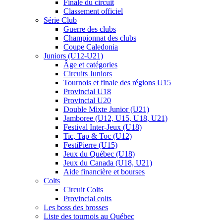
Finale du circuit
Classement officiel
Série Club
Guerre des clubs
Championnat des clubs
Coupe Caledonia
Juniors (U12-U21)
Âge et catégories
Circuits Juniors
Tournois et finale des régions U15
Provincial U18
Provincial U20
Double Mixte Junior (U21)
Jamboree (U12, U15, U18, U21)
Festival Inter-Jeux (U18)
Tic, Tap & Toc (U12)
FestiPierre (U15)
Jeux du Québec (U18)
Jeux du Canada (U18, U21)
Aide financière et bourses
Colts
Circuit Colts
Provincial colts
Les boss des brosses
Liste des tournois au Québec