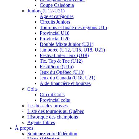
Coupe Caledonia
Juniors (U12-U21)
Âge et catégories
Circuits Juniors
Tournois et finale des régions U15
Provincial U18
Provincial U20
Double Mixte Junior (U21)
Jamboree (U12, U15, U18, U21)
Festival Inter-Jeux (U18)
Tic, Tap & Toc (U12)
FestiPierre (U15)
Jeux du Québec (U18)
Jeux du Canada (U18, U21)
Aide financière et bourses
Colts
Circuit Colts
Provincial colts
Les boss des brosses
Liste des tournois au Québec
Historique des champions
Agents Libres
À propos
Soutenez votre fédération