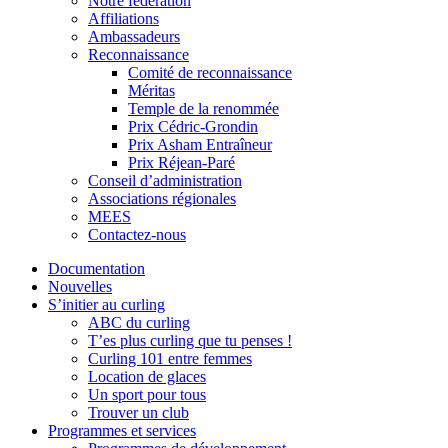
Notre fédération
Affiliations
Ambassadeurs
Reconnaissance
Comité de reconnaissance
Méritas
Temple de la renommée
Prix Cédric-Grondin
Prix Asham Entraîneur
Prix Réjean-Paré
Conseil d’administration
Associations régionales
MEES
Contactez-nous
Documentation
Nouvelles
S’initier au curling
ABC du curling
T’es plus curling que tu penses !
Curling 101 entre femmes
Location de glaces
Un sport pour tous
Trouver un club
Programmes et services