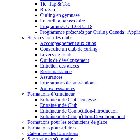
Tic, Tap & Toc
Blizzard
Curling en gymnase
Le curling parascolaire
Programmes U-12 et U-18
Programmes présentés par Curling Canada : Applicat
Services pour les clubs
Accompagnement aux clubs
Construire un club de curling
Levées de fonds
Outils de développement
Entretien des glaces
Reconnaissance
Assurances
Programmes de subventions
Autres ressources
Formations d’entraîneur
Entraîneur de Club Jeunesse
Entraîneur de Club
Entraîneur de Compétition-Introduction
Entraîneur de Compétition-Développement
Formations pour les techniciens de glace
Formations pour arbitres
Calendrier des formations
Sport sain et sécuritaire