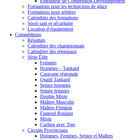
Entraîneur de Compétition-Développement
Formations pour les techniciens de glace
Formations pour arbitres
Calendrier des formations
Sport sain et sécuritaire
Location d’équipement
Compétitions
Résultats
Calendrier des championnats
Calendrier des régionaux
Série Élite
Femmes
Hommes – Tankard
Caravane régionale
Qualif Tankard
Senior hommes
Senior femmes
Double Mixte
Maîtres Masculin
Maîtres Féminin
Fauteuil Roulant
Mixte
Curling avec Tige
Circuits Provinciaux
Hommes, Femmes, Senior et Maîtres