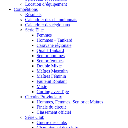
Location d’équipement
Compétitions
Résultats
Calendrier des championnats
Calendrier des régionaux
Série Élite
Femmes
Hommes – Tankard
Caravane régionale
Qualif Tankard
Senior hommes
Senior femmes
Double Mixte
Maîtres Masculin
Maîtres Féminin
Fauteuil Roulant
Mixte
Curling avec Tige
Circuits Provinciaux
Hommes, Femmes, Senior et Maîtres
Finale du circuit
Classement officiel
Série Club
Guerre des clubs
Championnat des clubs