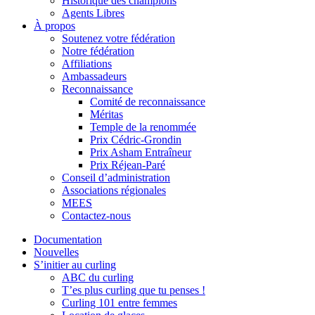
Historique des champions
Agents Libres
À propos
Soutenez votre fédération
Notre fédération
Affiliations
Ambassadeurs
Reconnaissance
Comité de reconnaissance
Méritas
Temple de la renommée
Prix Cédric-Grondin
Prix Asham Entraîneur
Prix Réjean-Paré
Conseil d’administration
Associations régionales
MEES
Contactez-nous
Documentation
Nouvelles
S’initier au curling
ABC du curling
T’es plus curling que tu penses !
Curling 101 entre femmes