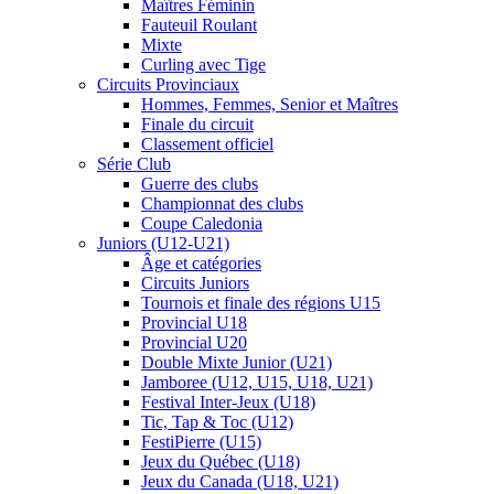
Maîtres Féminin
Fauteuil Roulant
Mixte
Curling avec Tige
Circuits Provinciaux
Hommes, Femmes, Senior et Maîtres
Finale du circuit
Classement officiel
Série Club
Guerre des clubs
Championnat des clubs
Coupe Caledonia
Juniors (U12-U21)
Âge et catégories
Circuits Juniors
Tournois et finale des régions U15
Provincial U18
Provincial U20
Double Mixte Junior (U21)
Jamboree (U12, U15, U18, U21)
Festival Inter-Jeux (U18)
Tic, Tap & Toc (U12)
FestiPierre (U15)
Jeux du Québec (U18)
Jeux du Canada (U18, U21)