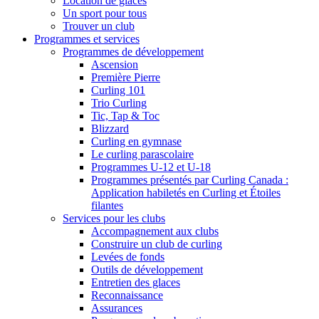
Location de glaces
Un sport pour tous
Trouver un club
Programmes et services
Programmes de développement
Ascension
Première Pierre
Curling 101
Trio Curling
Tic, Tap & Toc
Blizzard
Curling en gymnase
Le curling parascolaire
Programmes U-12 et U-18
Programmes présentés par Curling Canada :
Application habiletés en Curling et Étoiles
filantes
Services pour les clubs
Accompagnement aux clubs
Construire un club de curling
Levées de fonds
Outils de développement
Entretien des glaces
Reconnaissance
Assurances