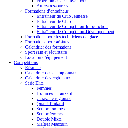
Programmes de subventions
Autres ressources
Formations d’entraîneur
Entraîneur de Club Jeunesse
Entraîneur de Club
Entraîneur de Compétition-Introduction
Entraîneur de Compétition-Développement
Formations pour les techniciens de glace
Formations pour arbitres
Calendrier des formations
Sport sain et sécuritaire
Location d’équipement
Compétitions
Résultats
Calendrier des championnats
Calendrier des régionaux
Série Élite
Femmes
Hommes – Tankard
Caravane régionale
Qualif Tankard
Senior hommes
Senior femmes
Double Mixte
Maîtres Masculin