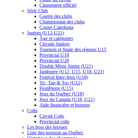
Classement officiel
Série Club
Guerre des clubs
Championnat des clubs
Coupe Caledonia
Juniors (U12-U21)
Âge et catégories
Circuits Juniors
Tournois et finale des régions U15
Provincial U18
Provincial U20
Double Mixte Junior (U21)
Jamboree (U12, U15, U18, U21)
Festival Inter-Jeux (U18)
Tic, Tap & Toc (U12)
FestiPierre (U15)
Jeux du Québec (U18)
Jeux du Canada (U18, U21)
Aide financière et bourses
Colts
Circuit Colts
Provincial colts
Les boss des brosses
Liste des tournois au Québec