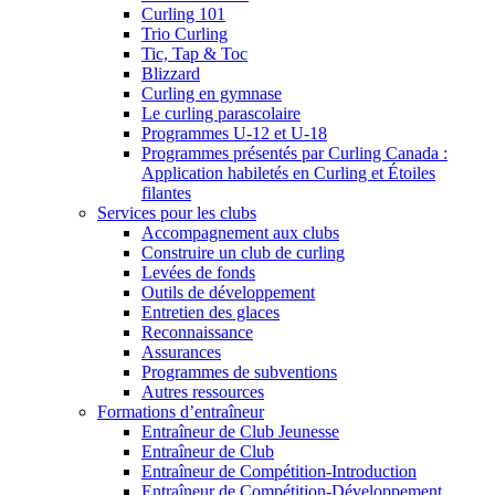
Curling 101
Trio Curling
Tic, Tap & Toc
Blizzard
Curling en gymnase
Le curling parascolaire
Programmes U-12 et U-18
Programmes présentés par Curling Canada :
Application habiletés en Curling et Étoiles
filantes
Services pour les clubs
Accompagnement aux clubs
Construire un club de curling
Levées de fonds
Outils de développement
Entretien des glaces
Reconnaissance
Assurances
Programmes de subventions
Autres ressources
Formations d’entraîneur
Entraîneur de Club Jeunesse
Entraîneur de Club
Entraîneur de Compétition-Introduction
Entraîneur de Compétition-Développement