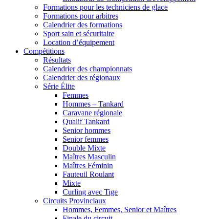
Formations pour les techniciens de glace
Formations pour arbitres
Calendrier des formations
Sport sain et sécuritaire
Location d’équipement
Compétitions
Résultats
Calendrier des championnats
Calendrier des régionaux
Série Élite
Femmes
Hommes – Tankard
Caravane régionale
Qualif Tankard
Senior hommes
Senior femmes
Double Mixte
Maîtres Masculin
Maîtres Féminin
Fauteuil Roulant
Mixte
Curling avec Tige
Circuits Provinciaux
Hommes, Femmes, Senior et Maîtres
Finale du circuit