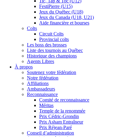
Tic, Tap & Toc (U12)
FestiPierre (U15)
Jeux du Québec (U18)
Jeux du Canada (U18, U21)
Aide financière et bourses
Colts
Circuit Colts
Provincial colts
Les boss des brosses
Liste des tournois au Québec
Historique des champions
Agents Libres
À propos
Soutenez votre fédération
Notre fédération
Affiliations
Ambassadeurs
Reconnaissance
Comité de reconnaissance
Méritas
Temple de la renommée
Prix Cédric-Grondin
Prix Asham Entraîneur
Prix Réjean-Paré
Conseil d’administration