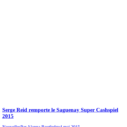
Serge Reid remporte le Saguenay Super Cashspiel
2015
Nouvelles
Par
Alanna Routledge
4 mai 2015