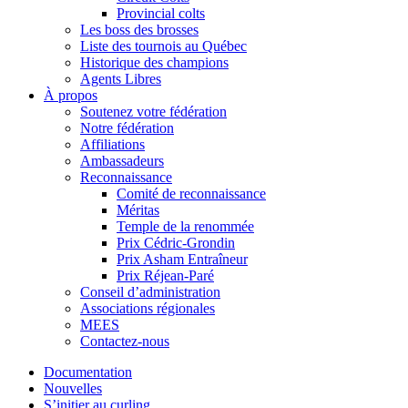
Provincial colts
Les boss des brosses
Liste des tournois au Québec
Historique des champions
Agents Libres
À propos
Soutenez votre fédération
Notre fédération
Affiliations
Ambassadeurs
Reconnaissance
Comité de reconnaissance
Méritas
Temple de la renommée
Prix Cédric-Grondin
Prix Asham Entraîneur
Prix Réjean-Paré
Conseil d’administration
Associations régionales
MEES
Contactez-nous
Documentation
Nouvelles
S’initier au curling