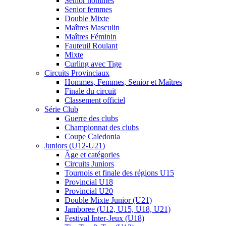
Senior hommes
Senior femmes
Double Mixte
Maîtres Masculin
Maîtres Féminin
Fauteuil Roulant
Mixte
Curling avec Tige
Circuits Provinciaux
Hommes, Femmes, Senior et Maîtres
Finale du circuit
Classement officiel
Série Club
Guerre des clubs
Championnat des clubs
Coupe Caledonia
Juniors (U12-U21)
Âge et catégories
Circuits Juniors
Tournois et finale des régions U15
Provincial U18
Provincial U20
Double Mixte Junior (U21)
Jamboree (U12, U15, U18, U21)
Festival Inter-Jeux (U18)