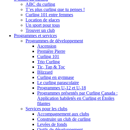
ABC du curling
T’es plus curling que tu penses !
Curling 101 entre femmes
Location de glaces
Un sport pour tous
Trouver un club
Programmes et services
Programmes de développement
Ascension
Première Pierre
Curling 101
Trio Curling
Tic, Tap & Toc
Blizzard
Curling en gymnase
Le curling parascolaire
Programmes U-12 et U-18
Programmes présentés par Curling Canada :
Application habiletés en Curling et Étoiles
filantes
Services pour les clubs
Accompagnement aux clubs
Construire un club de curling
Levées de fonds
Outils de développement