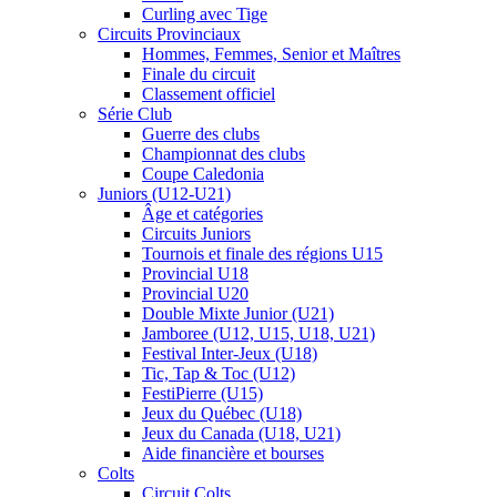
Curling avec Tige
Circuits Provinciaux
Hommes, Femmes, Senior et Maîtres
Finale du circuit
Classement officiel
Série Club
Guerre des clubs
Championnat des clubs
Coupe Caledonia
Juniors (U12-U21)
Âge et catégories
Circuits Juniors
Tournois et finale des régions U15
Provincial U18
Provincial U20
Double Mixte Junior (U21)
Jamboree (U12, U15, U18, U21)
Festival Inter-Jeux (U18)
Tic, Tap & Toc (U12)
FestiPierre (U15)
Jeux du Québec (U18)
Jeux du Canada (U18, U21)
Aide financière et bourses
Colts
Circuit Colts