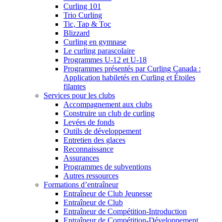
Curling 101
Trio Curling
Tic, Tap & Toc
Blizzard
Curling en gymnase
Le curling parascolaire
Programmes U-12 et U-18
Programmes présentés par Curling Canada :
Application habiletés en Curling et Étoiles
filantes
Services pour les clubs
Accompagnement aux clubs
Construire un club de curling
Levées de fonds
Outils de développement
Entretien des glaces
Reconnaissance
Assurances
Programmes de subventions
Autres ressources
Formations d’entraîneur
Entraîneur de Club Jeunesse
Entraîneur de Club
Entraîneur de Compétition-Introduction
Entraîneur de Compétition-Développement