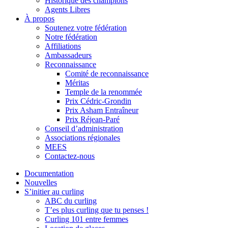
Historique des champions
Agents Libres
À propos
Soutenez votre fédération
Notre fédération
Affiliations
Ambassadeurs
Reconnaissance
Comité de reconnaissance
Méritas
Temple de la renommée
Prix Cédric-Grondin
Prix Asham Entraîneur
Prix Réjean-Paré
Conseil d’administration
Associations régionales
MEES
Contactez-nous
Documentation
Nouvelles
S’initier au curling
ABC du curling
T’es plus curling que tu penses !
Curling 101 entre femmes