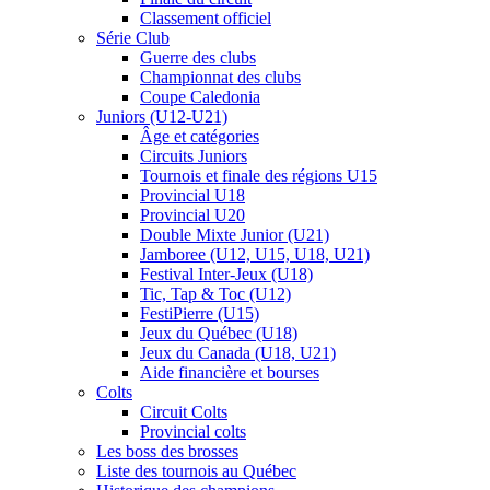
Classement officiel
Série Club
Guerre des clubs
Championnat des clubs
Coupe Caledonia
Juniors (U12-U21)
Âge et catégories
Circuits Juniors
Tournois et finale des régions U15
Provincial U18
Provincial U20
Double Mixte Junior (U21)
Jamboree (U12, U15, U18, U21)
Festival Inter-Jeux (U18)
Tic, Tap & Toc (U12)
FestiPierre (U15)
Jeux du Québec (U18)
Jeux du Canada (U18, U21)
Aide financière et bourses
Colts
Circuit Colts
Provincial colts
Les boss des brosses
Liste des tournois au Québec