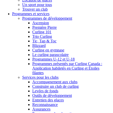
Location de glaces
Un sport pour tous
Trouver un club
Programmes et services
Programmes de développement
Ascension
Première Pierre
Curling 101
Trio Curling
Tic, Tap & Toc
Blizzard
Curling en gymnase
Le curling parascolaire
Programmes U-12 et U-18
Programmes présentés par Curling Canada :
Application habiletés en Curling et Étoiles
filantes
Services pour les clubs
Accompagnement aux clubs
Construire un club de curling
Levées de fonds
Outils de développement
Entretien des glaces
Reconnaissance
Assurances