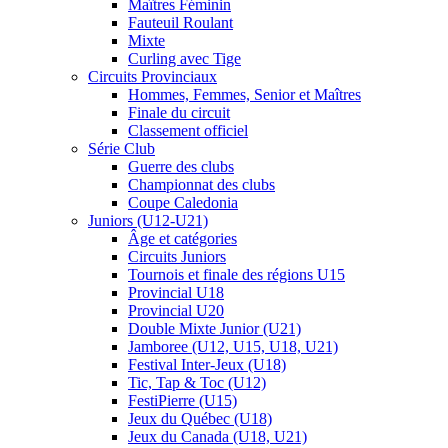
Maîtres Féminin
Fauteuil Roulant
Mixte
Curling avec Tige
Circuits Provinciaux
Hommes, Femmes, Senior et Maîtres
Finale du circuit
Classement officiel
Série Club
Guerre des clubs
Championnat des clubs
Coupe Caledonia
Juniors (U12-U21)
Âge et catégories
Circuits Juniors
Tournois et finale des régions U15
Provincial U18
Provincial U20
Double Mixte Junior (U21)
Jamboree (U12, U15, U18, U21)
Festival Inter-Jeux (U18)
Tic, Tap & Toc (U12)
FestiPierre (U15)
Jeux du Québec (U18)
Jeux du Canada (U18, U21)