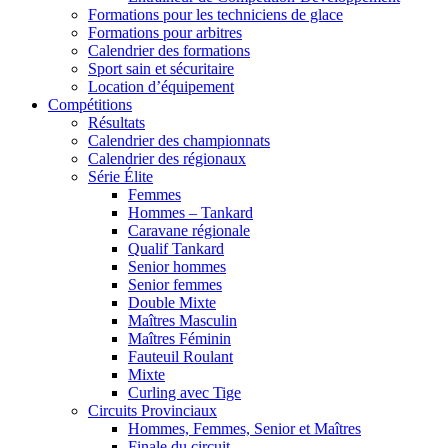
Formations pour les techniciens de glace
Formations pour arbitres
Calendrier des formations
Sport sain et sécuritaire
Location d’équipement
Compétitions
Résultats
Calendrier des championnats
Calendrier des régionaux
Série Élite
Femmes
Hommes – Tankard
Caravane régionale
Qualif Tankard
Senior hommes
Senior femmes
Double Mixte
Maîtres Masculin
Maîtres Féminin
Fauteuil Roulant
Mixte
Curling avec Tige
Circuits Provinciaux
Hommes, Femmes, Senior et Maîtres
Finale du circuit