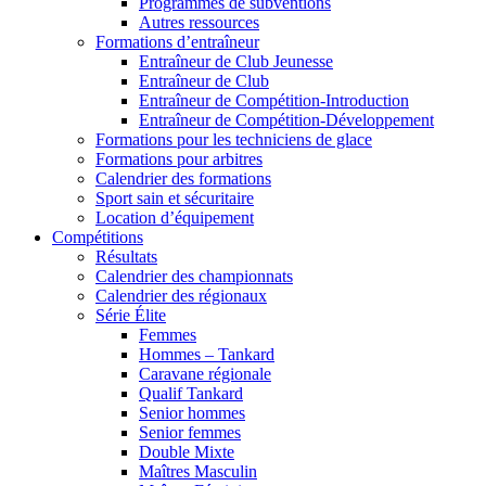
Programmes de subventions
Autres ressources
Formations d’entraîneur
Entraîneur de Club Jeunesse
Entraîneur de Club
Entraîneur de Compétition-Introduction
Entraîneur de Compétition-Développement
Formations pour les techniciens de glace
Formations pour arbitres
Calendrier des formations
Sport sain et sécuritaire
Location d’équipement
Compétitions
Résultats
Calendrier des championnats
Calendrier des régionaux
Série Élite
Femmes
Hommes – Tankard
Caravane régionale
Qualif Tankard
Senior hommes
Senior femmes
Double Mixte
Maîtres Masculin