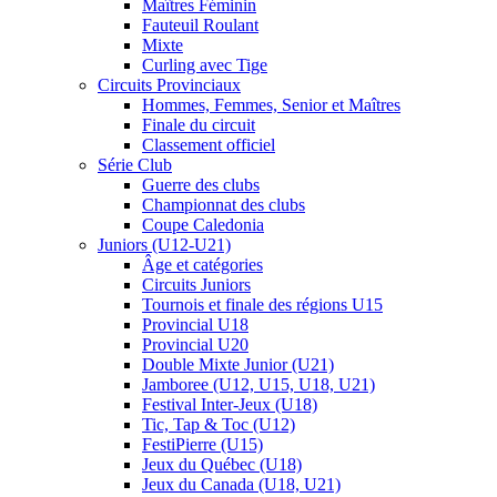
Maîtres Féminin
Fauteuil Roulant
Mixte
Curling avec Tige
Circuits Provinciaux
Hommes, Femmes, Senior et Maîtres
Finale du circuit
Classement officiel
Série Club
Guerre des clubs
Championnat des clubs
Coupe Caledonia
Juniors (U12-U21)
Âge et catégories
Circuits Juniors
Tournois et finale des régions U15
Provincial U18
Provincial U20
Double Mixte Junior (U21)
Jamboree (U12, U15, U18, U21)
Festival Inter-Jeux (U18)
Tic, Tap & Toc (U12)
FestiPierre (U15)
Jeux du Québec (U18)
Jeux du Canada (U18, U21)