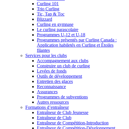
Curling 101
Trio Curling
Tic, Tap & Toc
Blizzard
Curling en gymnase
Le curling parascolaire
Programmes U-12 et U-18
Programmes présentés par Curling Canada :
Application habiletés en Curling et Étoiles
filantes
Services pour les clubs
Accompagnement aux clubs
Construire un club de curling
Levées de fonds
Outils de développement
Entretien des glaces
Reconnaissance
Assurances
Programmes de subventions
Autres ressources
Formations d’entraîneur
Entraîneur de Club Jeunesse
Entraîneur de Club
Entraîneur de Compétition-Introduction
Entraîneur de Compétition-Développement