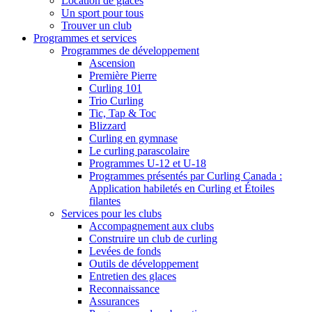
Location de glaces
Un sport pour tous
Trouver un club
Programmes et services
Programmes de développement
Ascension
Première Pierre
Curling 101
Trio Curling
Tic, Tap & Toc
Blizzard
Curling en gymnase
Le curling parascolaire
Programmes U-12 et U-18
Programmes présentés par Curling Canada :
Application habiletés en Curling et Étoiles
filantes
Services pour les clubs
Accompagnement aux clubs
Construire un club de curling
Levées de fonds
Outils de développement
Entretien des glaces
Reconnaissance
Assurances