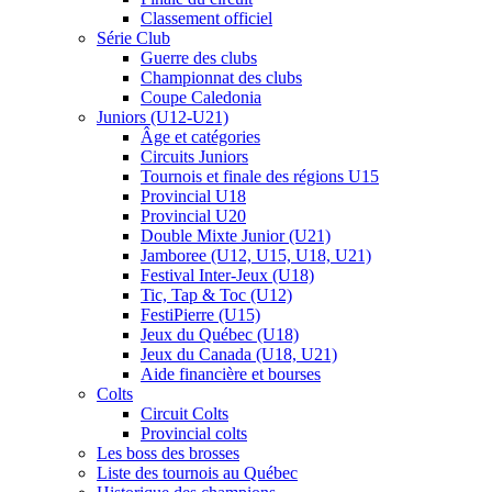
Classement officiel
Série Club
Guerre des clubs
Championnat des clubs
Coupe Caledonia
Juniors (U12-U21)
Âge et catégories
Circuits Juniors
Tournois et finale des régions U15
Provincial U18
Provincial U20
Double Mixte Junior (U21)
Jamboree (U12, U15, U18, U21)
Festival Inter-Jeux (U18)
Tic, Tap & Toc (U12)
FestiPierre (U15)
Jeux du Québec (U18)
Jeux du Canada (U18, U21)
Aide financière et bourses
Colts
Circuit Colts
Provincial colts
Les boss des brosses
Liste des tournois au Québec