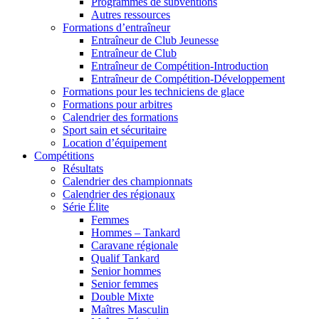
Programmes de subventions
Autres ressources
Formations d’entraîneur
Entraîneur de Club Jeunesse
Entraîneur de Club
Entraîneur de Compétition-Introduction
Entraîneur de Compétition-Développement
Formations pour les techniciens de glace
Formations pour arbitres
Calendrier des formations
Sport sain et sécuritaire
Location d’équipement
Compétitions
Résultats
Calendrier des championnats
Calendrier des régionaux
Série Élite
Femmes
Hommes – Tankard
Caravane régionale
Qualif Tankard
Senior hommes
Senior femmes
Double Mixte
Maîtres Masculin