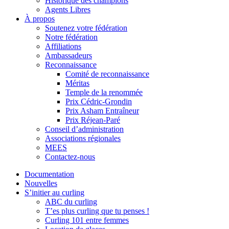
Historique des champions
Agents Libres
À propos
Soutenez votre fédération
Notre fédération
Affiliations
Ambassadeurs
Reconnaissance
Comité de reconnaissance
Méritas
Temple de la renommée
Prix Cédric-Grondin
Prix Asham Entraîneur
Prix Réjean-Paré
Conseil d’administration
Associations régionales
MEES
Contactez-nous
Documentation
Nouvelles
S’initier au curling
ABC du curling
T’es plus curling que tu penses !
Curling 101 entre femmes