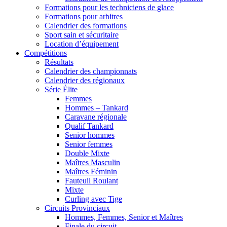
Formations pour les techniciens de glace
Formations pour arbitres
Calendrier des formations
Sport sain et sécuritaire
Location d’équipement
Compétitions
Résultats
Calendrier des championnats
Calendrier des régionaux
Série Élite
Femmes
Hommes – Tankard
Caravane régionale
Qualif Tankard
Senior hommes
Senior femmes
Double Mixte
Maîtres Masculin
Maîtres Féminin
Fauteuil Roulant
Mixte
Curling avec Tige
Circuits Provinciaux
Hommes, Femmes, Senior et Maîtres
Finale du circuit