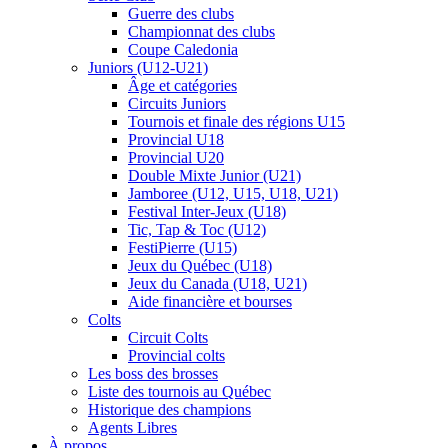
Guerre des clubs
Championnat des clubs
Coupe Caledonia
Juniors (U12-U21)
Âge et catégories
Circuits Juniors
Tournois et finale des régions U15
Provincial U18
Provincial U20
Double Mixte Junior (U21)
Jamboree (U12, U15, U18, U21)
Festival Inter-Jeux (U18)
Tic, Tap & Toc (U12)
FestiPierre (U15)
Jeux du Québec (U18)
Jeux du Canada (U18, U21)
Aide financière et bourses
Colts
Circuit Colts
Provincial colts
Les boss des brosses
Liste des tournois au Québec
Historique des champions
Agents Libres
À propos