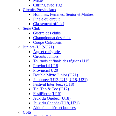
Mixte
Curling avec Tige
Circuits Provinciaux
Hommes, Femmes, Senior et Maîtres
Finale du circuit
Classement officiel
Série Club
Guerre des clubs
Championnat des clubs
Coupe Caledonia
Juniors (U12-U21)
Âge et catégories
Circuits Juniors
Tournois et finale des régions U15
Provincial U18
Provincial U20
Double Mixte Junior (U21)
Jamboree (U12, U15, U18, U21)
Festival Inter-Jeux (U18)
Tic, Tap & Toc (U12)
FestiPierre (U15)
Jeux du Québec (U18)
Jeux du Canada (U18, U21)
Aide financière et bourses
Colts