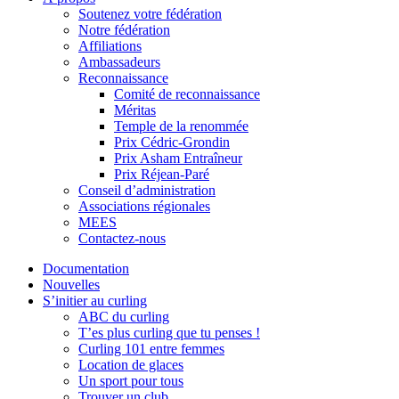
Soutenez votre fédération
Notre fédération
Affiliations
Ambassadeurs
Reconnaissance
Comité de reconnaissance
Méritas
Temple de la renommée
Prix Cédric-Grondin
Prix Asham Entraîneur
Prix Réjean-Paré
Conseil d’administration
Associations régionales
MEES
Contactez-nous
Documentation
Nouvelles
S’initier au curling
ABC du curling
T’es plus curling que tu penses !
Curling 101 entre femmes
Location de glaces
Un sport pour tous
Trouver un club