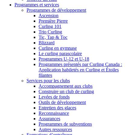
Programmes et services
Programmes de développement
Ascension
Première Pierre
Curling 101
Trio Curling
Tic, Tap & Toc
Blizzard
Curling en gymnase
Le curling parascolaire
Programmes U-12 et U-18
Programmes présentés par Curling Canada :
Application habiletés en Curling et Étoiles
filantes
Services pour les clubs
Accompagnement aux clubs
Construire un club de curling
Levées de fonds
Outils de développement
Entretien des glaces
Reconnaissance
Assurances
Programmes de subventions
Autres ressources
Formations d’entraîneur