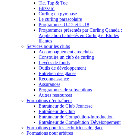
Tic, Tap & Toc
Blizzard
Curling en gymnase
Le curling parascolaire
Programmes U-12 et U-18
Programmes présentés par Curling Canada :
Application habiletés en Curling et Étoiles
filantes
Services pour les clubs
Accompagnement aux clubs
Construire un club de curling
Levées de fonds
Outils de développement
Entretien des glaces
Reconnaissance
Assurances
Programmes de subventions
Autres ressources
Formations d’entraîneur
Entraîneur de Club Jeunesse
Entraîneur de Club
Entraîneur de Compétition-Introduction
Entraîneur de Compétition-Développement
Formations pour les techniciens de glace
Formations pour arbitres