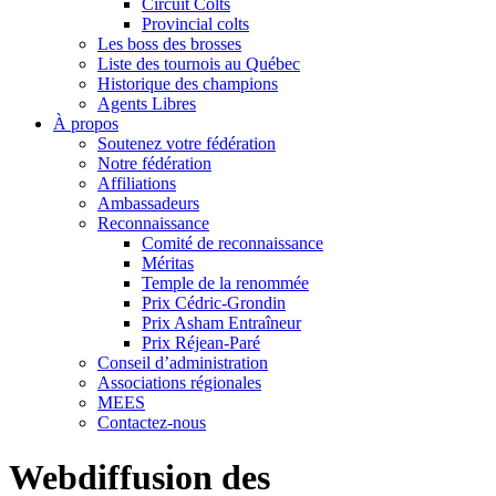
Circuit Colts
Provincial colts
Les boss des brosses
Liste des tournois au Québec
Historique des champions
Agents Libres
À propos
Soutenez votre fédération
Notre fédération
Affiliations
Ambassadeurs
Reconnaissance
Comité de reconnaissance
Méritas
Temple de la renommée
Prix Cédric-Grondin
Prix Asham Entraîneur
Prix Réjean-Paré
Conseil d’administration
Associations régionales
MEES
Contactez-nous
Webdiffusion des