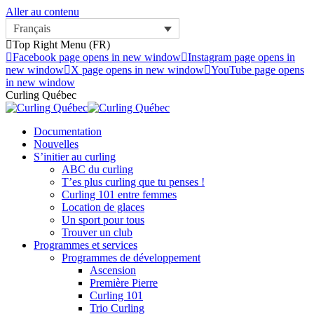
Aller au contenu
Français
Top Right Menu (FR)
Facebook page opens in new window
Instagram page opens in
new window
X page opens in new window
YouTube page opens
in new window
Curling Québec
Documentation
Nouvelles
S’initier au curling
ABC du curling
T’es plus curling que tu penses !
Curling 101 entre femmes
Location de glaces
Un sport pour tous
Trouver un club
Programmes et services
Programmes de développement
Ascension
Première Pierre
Curling 101
Trio Curling