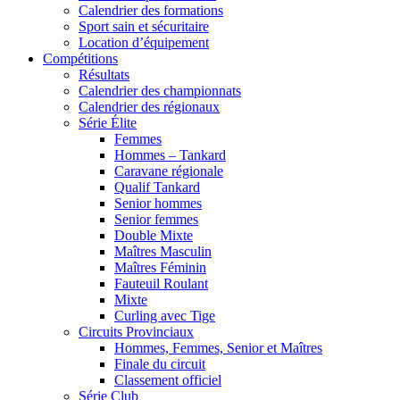
Calendrier des formations
Sport sain et sécuritaire
Location d’équipement
Compétitions
Résultats
Calendrier des championnats
Calendrier des régionaux
Série Élite
Femmes
Hommes – Tankard
Caravane régionale
Qualif Tankard
Senior hommes
Senior femmes
Double Mixte
Maîtres Masculin
Maîtres Féminin
Fauteuil Roulant
Mixte
Curling avec Tige
Circuits Provinciaux
Hommes, Femmes, Senior et Maîtres
Finale du circuit
Classement officiel
Série Club