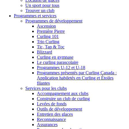
Location de glaces
Un sport pour tous
Trouver un club
Programmes et services
Programmes de développement
Ascension
Première Pierre
Curling 101
Trio Curling
Tic, Tap & Toc
Blizzard
Curling en gymnase
Le curling parascolaire
Programmes U-12 et U-18
Programmes présentés par Curling Canada :
Application habiletés en Curling et Étoiles
filantes
Services pour les clubs
Accompagnement aux clubs
Construire un club de curling
Levées de fonds
Outils de développement
Entretien des glaces
Reconnaissance
Assurances