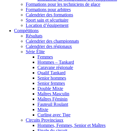
Formations pour les techniciens de glace
Formations pour arbitres
Calendrier des formations
Sport sain et sécuritaire
Location d’équipement
Compétitions
Résultats
Calendrier des championnats
Calendrier des régionaux
Série Élite
Femmes
Hommes – Tankard
Caravane régionale
Qualif Tankard
Senior hommes
Senior femmes
Double Mixte
Maîtres Masculin
Maîtres Féminin
Fauteuil Roulant
Mixte
Curling avec Tige
Circuits Provinciaux
Hommes, Femmes, Senior et Maîtres
Finale du circuit