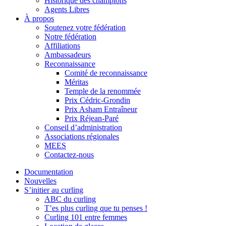
Historique des champions
Agents Libres
À propos
Soutenez votre fédération
Notre fédération
Affiliations
Ambassadeurs
Reconnaissance
Comité de reconnaissance
Méritas
Temple de la renommée
Prix Cédric-Grondin
Prix Asham Entraîneur
Prix Réjean-Paré
Conseil d’administration
Associations régionales
MEES
Contactez-nous
Documentation
Nouvelles
S’initier au curling
ABC du curling
T’es plus curling que tu penses !
Curling 101 entre femmes