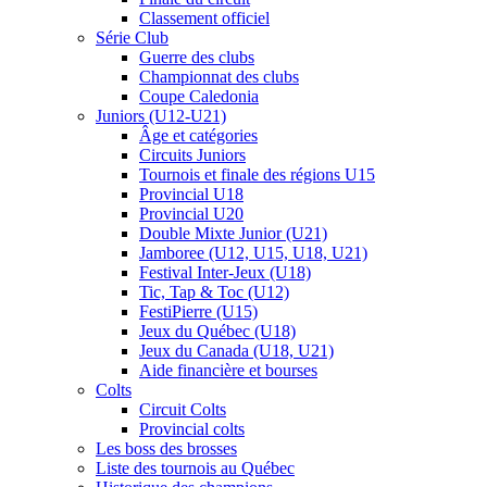
Classement officiel
Série Club
Guerre des clubs
Championnat des clubs
Coupe Caledonia
Juniors (U12-U21)
Âge et catégories
Circuits Juniors
Tournois et finale des régions U15
Provincial U18
Provincial U20
Double Mixte Junior (U21)
Jamboree (U12, U15, U18, U21)
Festival Inter-Jeux (U18)
Tic, Tap & Toc (U12)
FestiPierre (U15)
Jeux du Québec (U18)
Jeux du Canada (U18, U21)
Aide financière et bourses
Colts
Circuit Colts
Provincial colts
Les boss des brosses
Liste des tournois au Québec