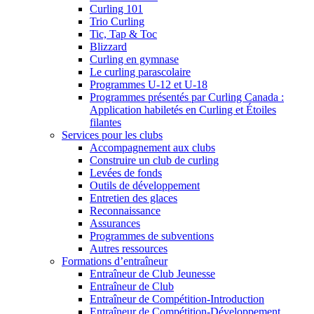
Curling 101
Trio Curling
Tic, Tap & Toc
Blizzard
Curling en gymnase
Le curling parascolaire
Programmes U-12 et U-18
Programmes présentés par Curling Canada :
Application habiletés en Curling et Étoiles
filantes
Services pour les clubs
Accompagnement aux clubs
Construire un club de curling
Levées de fonds
Outils de développement
Entretien des glaces
Reconnaissance
Assurances
Programmes de subventions
Autres ressources
Formations d’entraîneur
Entraîneur de Club Jeunesse
Entraîneur de Club
Entraîneur de Compétition-Introduction
Entraîneur de Compétition-Développement