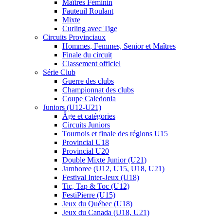
Maîtres Féminin
Fauteuil Roulant
Mixte
Curling avec Tige
Circuits Provinciaux
Hommes, Femmes, Senior et Maîtres
Finale du circuit
Classement officiel
Série Club
Guerre des clubs
Championnat des clubs
Coupe Caledonia
Juniors (U12-U21)
Âge et catégories
Circuits Juniors
Tournois et finale des régions U15
Provincial U18
Provincial U20
Double Mixte Junior (U21)
Jamboree (U12, U15, U18, U21)
Festival Inter-Jeux (U18)
Tic, Tap & Toc (U12)
FestiPierre (U15)
Jeux du Québec (U18)
Jeux du Canada (U18, U21)