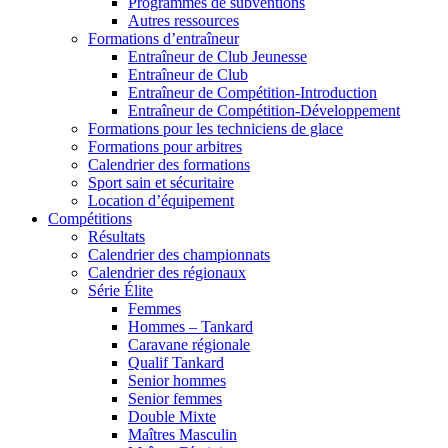
Programmes de subventions
Autres ressources
Formations d’entraîneur
Entraîneur de Club Jeunesse
Entraîneur de Club
Entraîneur de Compétition-Introduction
Entraîneur de Compétition-Développement
Formations pour les techniciens de glace
Formations pour arbitres
Calendrier des formations
Sport sain et sécuritaire
Location d’équipement
Compétitions
Résultats
Calendrier des championnats
Calendrier des régionaux
Série Élite
Femmes
Hommes – Tankard
Caravane régionale
Qualif Tankard
Senior hommes
Senior femmes
Double Mixte
Maîtres Masculin