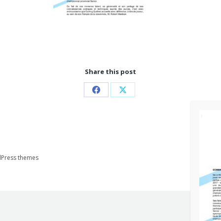
Share this post
Partager
Partager
sur
sur
Facebook
X
Press themes