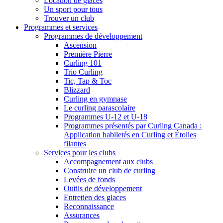
Location de glaces
Un sport pour tous
Trouver un club
Programmes et services
Programmes de développement
Ascension
Première Pierre
Curling 101
Trio Curling
Tic, Tap & Toc
Blizzard
Curling en gymnase
Le curling parascolaire
Programmes U-12 et U-18
Programmes présentés par Curling Canada :
Application habiletés en Curling et Étoiles
filantes
Services pour les clubs
Accompagnement aux clubs
Construire un club de curling
Levées de fonds
Outils de développement
Entretien des glaces
Reconnaissance
Assurances