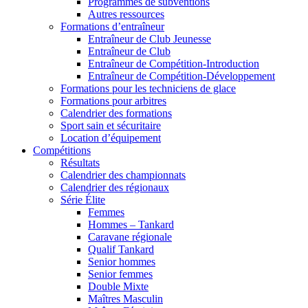
Programmes de subventions
Autres ressources
Formations d’entraîneur
Entraîneur de Club Jeunesse
Entraîneur de Club
Entraîneur de Compétition-Introduction
Entraîneur de Compétition-Développement
Formations pour les techniciens de glace
Formations pour arbitres
Calendrier des formations
Sport sain et sécuritaire
Location d’équipement
Compétitions
Résultats
Calendrier des championnats
Calendrier des régionaux
Série Élite
Femmes
Hommes – Tankard
Caravane régionale
Qualif Tankard
Senior hommes
Senior femmes
Double Mixte
Maîtres Masculin