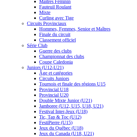
Maîtres Féminin
Fauteuil Roulant
Mixte
Curling avec Tige
Circuits Provinciaux
Hommes, Femmes, Senior et Maîtres
Finale du circuit
Classement officiel
Série Club
Guerre des clubs
Championnat des clubs
Coupe Caledonia
Juniors (U12-U21)
Âge et catégories
Circuits Juniors
Tournois et finale des régions U15
Provincial U18
Provincial U20
Double Mixte Junior (U21)
Jamboree (U12, U15, U18, U21)
Festival Inter-Jeux (U18)
Tic, Tap & Toc (U12)
FestiPierre (U15)
Jeux du Québec (U18)
Jeux du Canada (U18, U21)