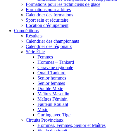
Formations pour les techniciens de glace
Formations pour arbitres
Calendrier des formations
Sport sain et sécuritaire
Location d’équipement
Compétitions
Résultats
Calendrier des championnats
Calendrier des régionaux
Série Élite
Femmes
Hommes – Tankard
Caravane régionale
Qualif Tankard
Senior hommes
Senior femmes
Double Mixte
Maîtres Masculin
Maîtres Féminin
Fauteuil Roulant
Mixte
Curling avec Tige
Circuits Provinciaux
Hommes, Femmes, Senior et Maîtres
Finale du circuit