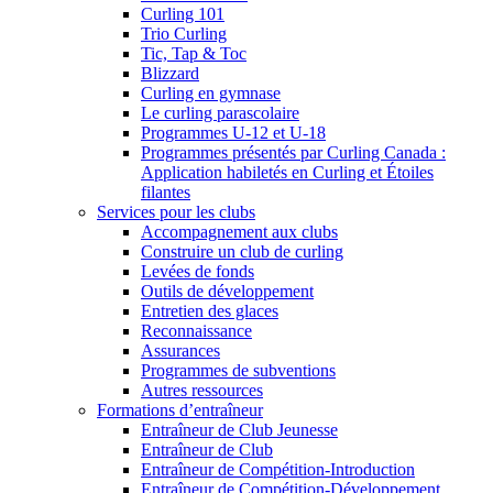
Curling 101
Trio Curling
Tic, Tap & Toc
Blizzard
Curling en gymnase
Le curling parascolaire
Programmes U-12 et U-18
Programmes présentés par Curling Canada :
Application habiletés en Curling et Étoiles
filantes
Services pour les clubs
Accompagnement aux clubs
Construire un club de curling
Levées de fonds
Outils de développement
Entretien des glaces
Reconnaissance
Assurances
Programmes de subventions
Autres ressources
Formations d’entraîneur
Entraîneur de Club Jeunesse
Entraîneur de Club
Entraîneur de Compétition-Introduction
Entraîneur de Compétition-Développement