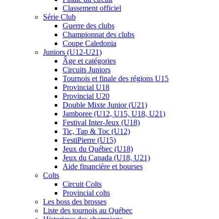
Classement officiel
Série Club
Guerre des clubs
Championnat des clubs
Coupe Caledonia
Juniors (U12-U21)
Âge et catégories
Circuits Juniors
Tournois et finale des régions U15
Provincial U18
Provincial U20
Double Mixte Junior (U21)
Jamboree (U12, U15, U18, U21)
Festival Inter-Jeux (U18)
Tic, Tap & Toc (U12)
FestiPierre (U15)
Jeux du Québec (U18)
Jeux du Canada (U18, U21)
Aide financière et bourses
Colts
Circuit Colts
Provincial colts
Les boss des brosses
Liste des tournois au Québec