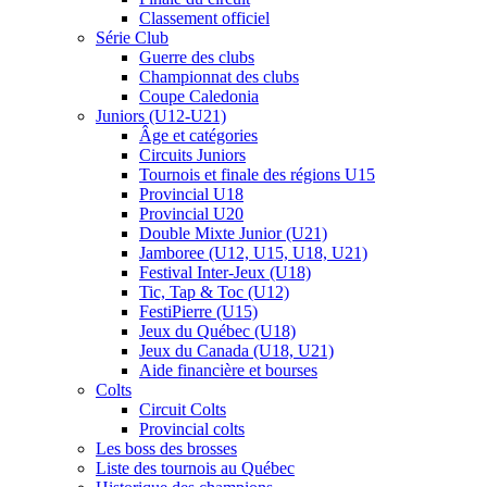
Classement officiel
Série Club
Guerre des clubs
Championnat des clubs
Coupe Caledonia
Juniors (U12-U21)
Âge et catégories
Circuits Juniors
Tournois et finale des régions U15
Provincial U18
Provincial U20
Double Mixte Junior (U21)
Jamboree (U12, U15, U18, U21)
Festival Inter-Jeux (U18)
Tic, Tap & Toc (U12)
FestiPierre (U15)
Jeux du Québec (U18)
Jeux du Canada (U18, U21)
Aide financière et bourses
Colts
Circuit Colts
Provincial colts
Les boss des brosses
Liste des tournois au Québec