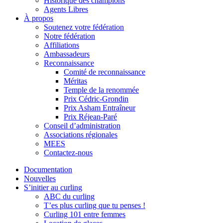
Historique des champions
Agents Libres
À propos
Soutenez votre fédération
Notre fédération
Affiliations
Ambassadeurs
Reconnaissance
Comité de reconnaissance
Méritas
Temple de la renommée
Prix Cédric-Grondin
Prix Asham Entraîneur
Prix Réjean-Paré
Conseil d’administration
Associations régionales
MEES
Contactez-nous
Documentation
Nouvelles
S’initier au curling
ABC du curling
T’es plus curling que tu penses !
Curling 101 entre femmes