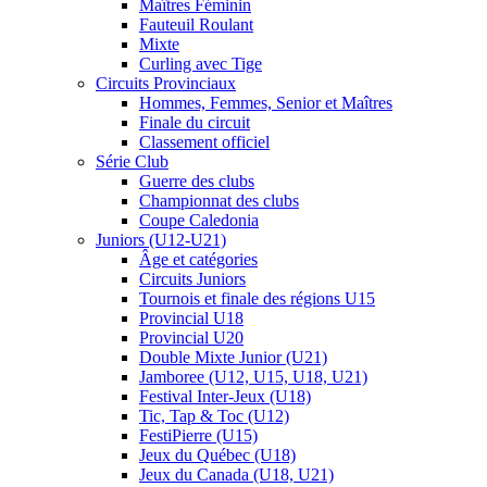
Maîtres Féminin
Fauteuil Roulant
Mixte
Curling avec Tige
Circuits Provinciaux
Hommes, Femmes, Senior et Maîtres
Finale du circuit
Classement officiel
Série Club
Guerre des clubs
Championnat des clubs
Coupe Caledonia
Juniors (U12-U21)
Âge et catégories
Circuits Juniors
Tournois et finale des régions U15
Provincial U18
Provincial U20
Double Mixte Junior (U21)
Jamboree (U12, U15, U18, U21)
Festival Inter-Jeux (U18)
Tic, Tap & Toc (U12)
FestiPierre (U15)
Jeux du Québec (U18)
Jeux du Canada (U18, U21)