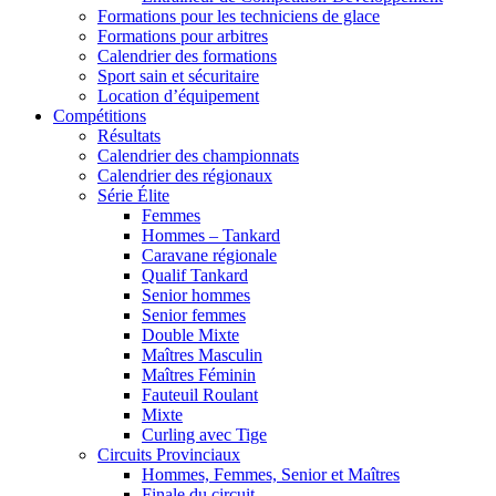
Formations pour les techniciens de glace
Formations pour arbitres
Calendrier des formations
Sport sain et sécuritaire
Location d’équipement
Compétitions
Résultats
Calendrier des championnats
Calendrier des régionaux
Série Élite
Femmes
Hommes – Tankard
Caravane régionale
Qualif Tankard
Senior hommes
Senior femmes
Double Mixte
Maîtres Masculin
Maîtres Féminin
Fauteuil Roulant
Mixte
Curling avec Tige
Circuits Provinciaux
Hommes, Femmes, Senior et Maîtres
Finale du circuit