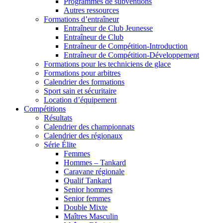
Programmes de subventions
Autres ressources
Formations d’entraîneur
Entraîneur de Club Jeunesse
Entraîneur de Club
Entraîneur de Compétition-Introduction
Entraîneur de Compétition-Développement
Formations pour les techniciens de glace
Formations pour arbitres
Calendrier des formations
Sport sain et sécuritaire
Location d’équipement
Compétitions
Résultats
Calendrier des championnats
Calendrier des régionaux
Série Élite
Femmes
Hommes – Tankard
Caravane régionale
Qualif Tankard
Senior hommes
Senior femmes
Double Mixte
Maîtres Masculin