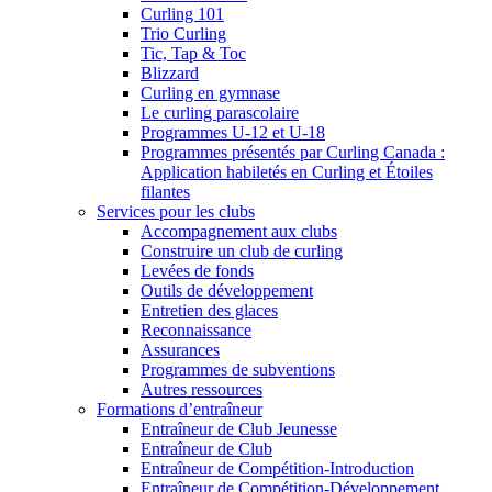
Curling 101
Trio Curling
Tic, Tap & Toc
Blizzard
Curling en gymnase
Le curling parascolaire
Programmes U-12 et U-18
Programmes présentés par Curling Canada :
Application habiletés en Curling et Étoiles
filantes
Services pour les clubs
Accompagnement aux clubs
Construire un club de curling
Levées de fonds
Outils de développement
Entretien des glaces
Reconnaissance
Assurances
Programmes de subventions
Autres ressources
Formations d’entraîneur
Entraîneur de Club Jeunesse
Entraîneur de Club
Entraîneur de Compétition-Introduction
Entraîneur de Compétition-Développement