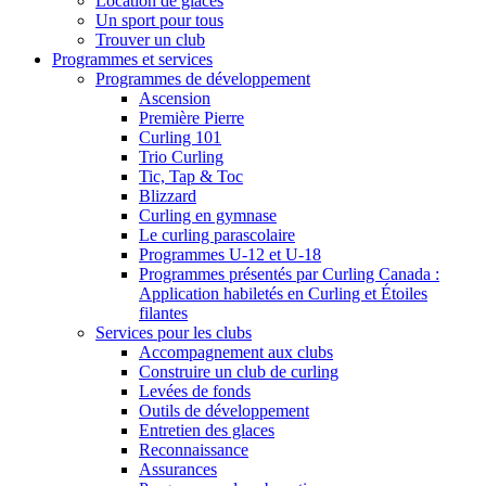
Location de glaces
Un sport pour tous
Trouver un club
Programmes et services
Programmes de développement
Ascension
Première Pierre
Curling 101
Trio Curling
Tic, Tap & Toc
Blizzard
Curling en gymnase
Le curling parascolaire
Programmes U-12 et U-18
Programmes présentés par Curling Canada :
Application habiletés en Curling et Étoiles
filantes
Services pour les clubs
Accompagnement aux clubs
Construire un club de curling
Levées de fonds
Outils de développement
Entretien des glaces
Reconnaissance
Assurances