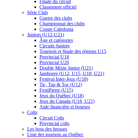
Finale du circuit
Classement officiel
Série Club
Guerre des clubs
Championnat des clubs
Coupe Caledonia
Juniors (U12-U21)
Âge et catégories
Circuits Juniors
Tournois et finale des régions U15
Provincial U18
Provincial U20
Double Mixte Junior (U21)
Jamboree (U12, U15, U18, U21)
Festival Inter-Jeux (U18)
Tic, Tap & Toc (U12)
FestiPierre (U15)
Jeux du Québec (U18)
Jeux du Canada (U18, U21)
Aide financière et bourses
Colts
Circuit Colts
Provincial colts
Les boss des brosses
Liste des tournois au Québec