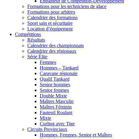
Entraîneur de Compétition-Développement
Formations pour les techniciens de glace
Formations pour arbitres
Calendrier des formations
Sport sain et sécuritaire
Location d’équipement
Compétitions
Résultats
Calendrier des championnats
Calendrier des régionaux
Série Élite
Femmes
Hommes – Tankard
Caravane régionale
Qualif Tankard
Senior hommes
Senior femmes
Double Mixte
Maîtres Masculin
Maîtres Féminin
Fauteuil Roulant
Mixte
Curling avec Tige
Circuits Provinciaux
Hommes, Femmes, Senior et Maîtres