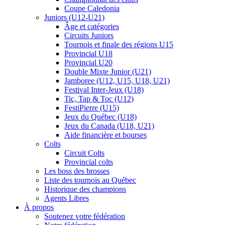
Coupe Caledonia
Juniors (U12-U21)
Âge et catégories
Circuits Juniors
Tournois et finale des régions U15
Provincial U18
Provincial U20
Double Mixte Junior (U21)
Jamboree (U12, U15, U18, U21)
Festival Inter-Jeux (U18)
Tic, Tap & Toc (U12)
FestiPierre (U15)
Jeux du Québec (U18)
Jeux du Canada (U18, U21)
Aide financière et bourses
Colts
Circuit Colts
Provincial colts
Les boss des brosses
Liste des tournois au Québec
Historique des champions
Agents Libres
À propos
Soutenez votre fédération