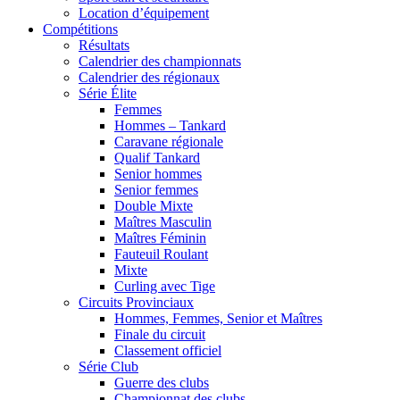
Location d’équipement
Compétitions
Résultats
Calendrier des championnats
Calendrier des régionaux
Série Élite
Femmes
Hommes – Tankard
Caravane régionale
Qualif Tankard
Senior hommes
Senior femmes
Double Mixte
Maîtres Masculin
Maîtres Féminin
Fauteuil Roulant
Mixte
Curling avec Tige
Circuits Provinciaux
Hommes, Femmes, Senior et Maîtres
Finale du circuit
Classement officiel
Série Club
Guerre des clubs
Championnat des clubs