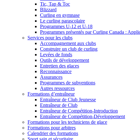
Tic, Tap & Toc
Blizzard
Curling en gymnase
Le curling parascolaire
Programmes U-12 et U-18
Programmes présentés par Curling Canada : Applicat
Services pour les clubs
Accompagnement aux clubs
Construire un club de curling
Levées de fonds
Outils de développement
Entretien des glaces
Reconnaissance
Assurances
Programmes de subventions
Autres ressources
Formations d’entraîneur
Entraîneur de Club Jeunesse
Entraîneur de Club
Entraîneur de Compétition-Introduction
Entraîneur de Compétition-Développement
Formations pour les techniciens de glace
Formations pour arbitres
Calendrier des formations
Sport sain et sécuritaire