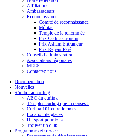
Notre fédération
Affiliations
Ambassadeurs
Reconnaissance
Comité de reconnaissance
Méritas
Temple de la renommée
Prix Cédric-Grondin
Prix Asham Entraîneur
Prix Réjean-Paré
Conseil d’administration
Associations régionales
MEES
Contactez-nous
Documentation
Nouvelles
S’initier au curling
ABC du curling
T’es plus curling que tu penses !
Curling 101 entre femmes
Location de glaces
Un sport pour tous
Trouver un club
Programmes et services