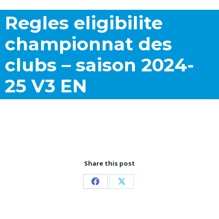
Regles eligibilite
championnat des
clubs – saison 2024-
25 V3 EN
Share this post
Partager
Partager
sur
sur
Facebook
X