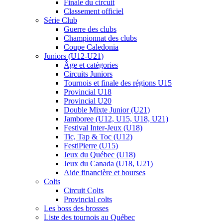
Finale du circuit
Classement officiel
Série Club
Guerre des clubs
Championnat des clubs
Coupe Caledonia
Juniors (U12-U21)
Âge et catégories
Circuits Juniors
Tournois et finale des régions U15
Provincial U18
Provincial U20
Double Mixte Junior (U21)
Jamboree (U12, U15, U18, U21)
Festival Inter-Jeux (U18)
Tic, Tap & Toc (U12)
FestiPierre (U15)
Jeux du Québec (U18)
Jeux du Canada (U18, U21)
Aide financière et bourses
Colts
Circuit Colts
Provincial colts
Les boss des brosses
Liste des tournois au Québec