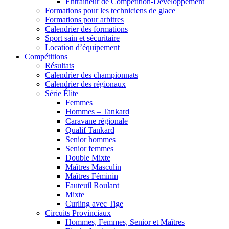
Entraîneur de Compétition-Développement
Formations pour les techniciens de glace
Formations pour arbitres
Calendrier des formations
Sport sain et sécuritaire
Location d’équipement
Compétitions
Résultats
Calendrier des championnats
Calendrier des régionaux
Série Élite
Femmes
Hommes – Tankard
Caravane régionale
Qualif Tankard
Senior hommes
Senior femmes
Double Mixte
Maîtres Masculin
Maîtres Féminin
Fauteuil Roulant
Mixte
Curling avec Tige
Circuits Provinciaux
Hommes, Femmes, Senior et Maîtres