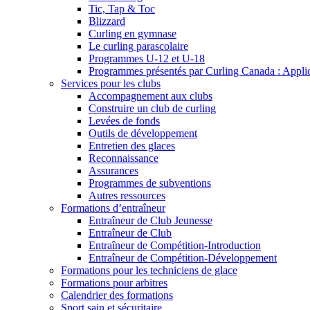
Tic, Tap & Toc
Blizzard
Curling en gymnase
Le curling parascolaire
Programmes U-12 et U-18
Programmes présentés par Curling Canada : Applicat
Services pour les clubs
Accompagnement aux clubs
Construire un club de curling
Levées de fonds
Outils de développement
Entretien des glaces
Reconnaissance
Assurances
Programmes de subventions
Autres ressources
Formations d’entraîneur
Entraîneur de Club Jeunesse
Entraîneur de Club
Entraîneur de Compétition-Introduction
Entraîneur de Compétition-Développement
Formations pour les techniciens de glace
Formations pour arbitres
Calendrier des formations
Sport sain et sécuritaire