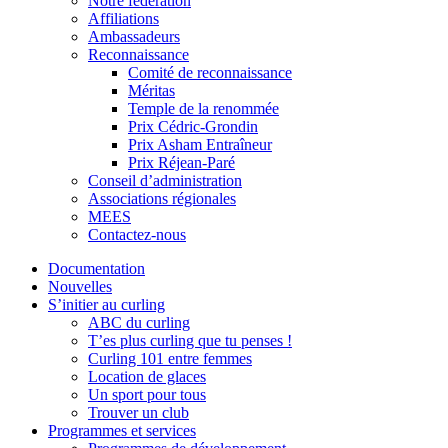
Notre fédération
Affiliations
Ambassadeurs
Reconnaissance
Comité de reconnaissance
Méritas
Temple de la renommée
Prix Cédric-Grondin
Prix Asham Entraîneur
Prix Réjean-Paré
Conseil d’administration
Associations régionales
MEES
Contactez-nous
Documentation
Nouvelles
S’initier au curling
ABC du curling
T’es plus curling que tu penses !
Curling 101 entre femmes
Location de glaces
Un sport pour tous
Trouver un club
Programmes et services