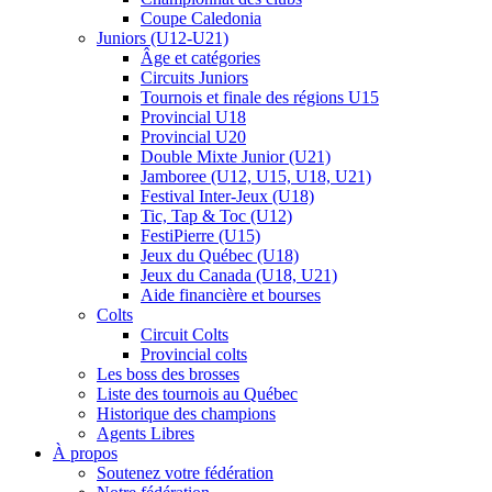
Coupe Caledonia
Juniors (U12-U21)
Âge et catégories
Circuits Juniors
Tournois et finale des régions U15
Provincial U18
Provincial U20
Double Mixte Junior (U21)
Jamboree (U12, U15, U18, U21)
Festival Inter-Jeux (U18)
Tic, Tap & Toc (U12)
FestiPierre (U15)
Jeux du Québec (U18)
Jeux du Canada (U18, U21)
Aide financière et bourses
Colts
Circuit Colts
Provincial colts
Les boss des brosses
Liste des tournois au Québec
Historique des champions
Agents Libres
À propos
Soutenez votre fédération