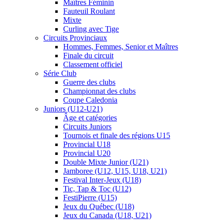
Maîtres Féminin
Fauteuil Roulant
Mixte
Curling avec Tige
Circuits Provinciaux
Hommes, Femmes, Senior et Maîtres
Finale du circuit
Classement officiel
Série Club
Guerre des clubs
Championnat des clubs
Coupe Caledonia
Juniors (U12-U21)
Âge et catégories
Circuits Juniors
Tournois et finale des régions U15
Provincial U18
Provincial U20
Double Mixte Junior (U21)
Jamboree (U12, U15, U18, U21)
Festival Inter-Jeux (U18)
Tic, Tap & Toc (U12)
FestiPierre (U15)
Jeux du Québec (U18)
Jeux du Canada (U18, U21)