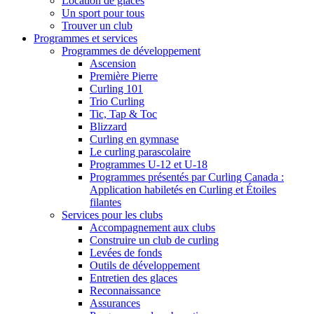
Location de glaces
Un sport pour tous
Trouver un club
Programmes et services
Programmes de développement
Ascension
Première Pierre
Curling 101
Trio Curling
Tic, Tap & Toc
Blizzard
Curling en gymnase
Le curling parascolaire
Programmes U-12 et U-18
Programmes présentés par Curling Canada :
Application habiletés en Curling et Étoiles
filantes
Services pour les clubs
Accompagnement aux clubs
Construire un club de curling
Levées de fonds
Outils de développement
Entretien des glaces
Reconnaissance
Assurances