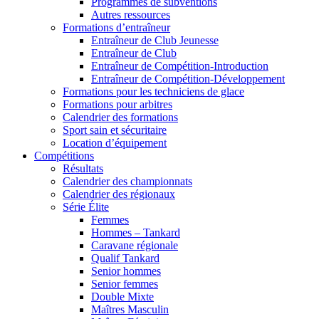
Programmes de subventions
Autres ressources
Formations d’entraîneur
Entraîneur de Club Jeunesse
Entraîneur de Club
Entraîneur de Compétition-Introduction
Entraîneur de Compétition-Développement
Formations pour les techniciens de glace
Formations pour arbitres
Calendrier des formations
Sport sain et sécuritaire
Location d’équipement
Compétitions
Résultats
Calendrier des championnats
Calendrier des régionaux
Série Élite
Femmes
Hommes – Tankard
Caravane régionale
Qualif Tankard
Senior hommes
Senior femmes
Double Mixte
Maîtres Masculin