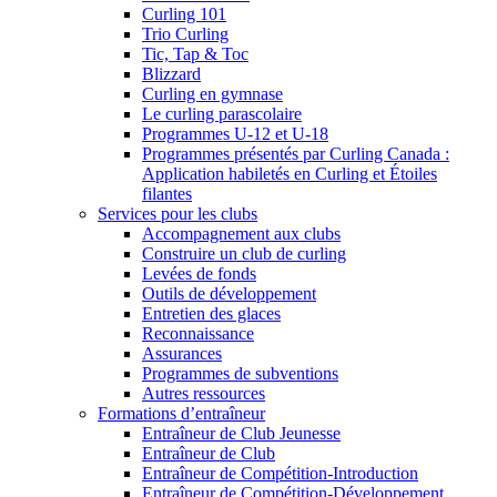
Curling 101
Trio Curling
Tic, Tap & Toc
Blizzard
Curling en gymnase
Le curling parascolaire
Programmes U-12 et U-18
Programmes présentés par Curling Canada :
Application habiletés en Curling et Étoiles
filantes
Services pour les clubs
Accompagnement aux clubs
Construire un club de curling
Levées de fonds
Outils de développement
Entretien des glaces
Reconnaissance
Assurances
Programmes de subventions
Autres ressources
Formations d’entraîneur
Entraîneur de Club Jeunesse
Entraîneur de Club
Entraîneur de Compétition-Introduction
Entraîneur de Compétition-Développement