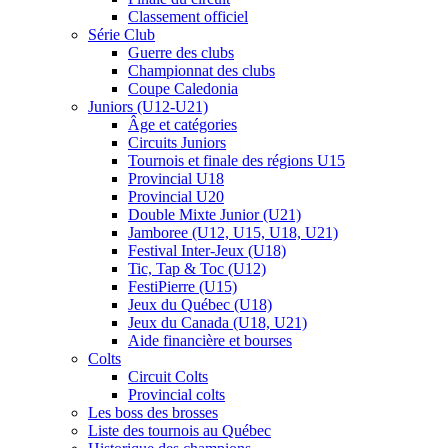
Classement officiel
Série Club
Guerre des clubs
Championnat des clubs
Coupe Caledonia
Juniors (U12-U21)
Âge et catégories
Circuits Juniors
Tournois et finale des régions U15
Provincial U18
Provincial U20
Double Mixte Junior (U21)
Jamboree (U12, U15, U18, U21)
Festival Inter-Jeux (U18)
Tic, Tap & Toc (U12)
FestiPierre (U15)
Jeux du Québec (U18)
Jeux du Canada (U18, U21)
Aide financière et bourses
Colts
Circuit Colts
Provincial colts
Les boss des brosses
Liste des tournois au Québec