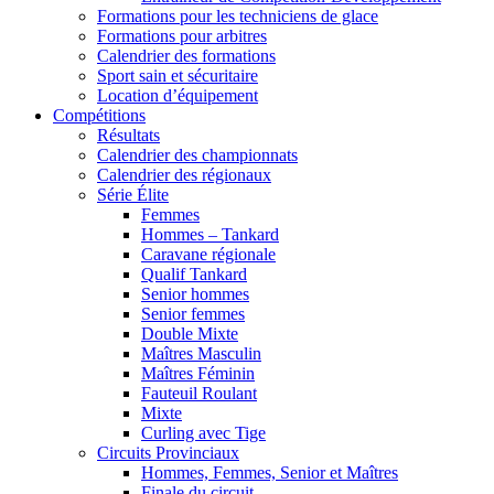
Formations pour les techniciens de glace
Formations pour arbitres
Calendrier des formations
Sport sain et sécuritaire
Location d’équipement
Compétitions
Résultats
Calendrier des championnats
Calendrier des régionaux
Série Élite
Femmes
Hommes – Tankard
Caravane régionale
Qualif Tankard
Senior hommes
Senior femmes
Double Mixte
Maîtres Masculin
Maîtres Féminin
Fauteuil Roulant
Mixte
Curling avec Tige
Circuits Provinciaux
Hommes, Femmes, Senior et Maîtres
Finale du circuit