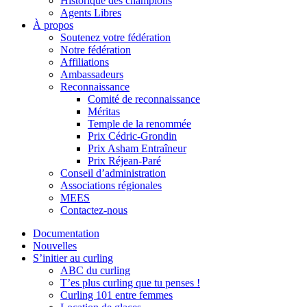
Historique des champions
Agents Libres
À propos
Soutenez votre fédération
Notre fédération
Affiliations
Ambassadeurs
Reconnaissance
Comité de reconnaissance
Méritas
Temple de la renommée
Prix Cédric-Grondin
Prix Asham Entraîneur
Prix Réjean-Paré
Conseil d’administration
Associations régionales
MEES
Contactez-nous
Documentation
Nouvelles
S’initier au curling
ABC du curling
T’es plus curling que tu penses !
Curling 101 entre femmes