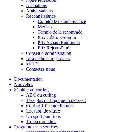
Notre fédération
Affiliations
Ambassadeurs
Reconnaissance
Comité de reconnaissance
Méritas
Temple de la renommée
Prix Cédric-Grondin
Prix Asham Entraîneur
Prix Réjean-Paré
Conseil d’administration
Associations régionales
MEES
Contactez-nous
Documentation
Nouvelles
S’initier au curling
ABC du curling
T’es plus curling que tu penses !
Curling 101 entre femmes
Location de glaces
Un sport pour tous
Trouver un club
Programmes et services