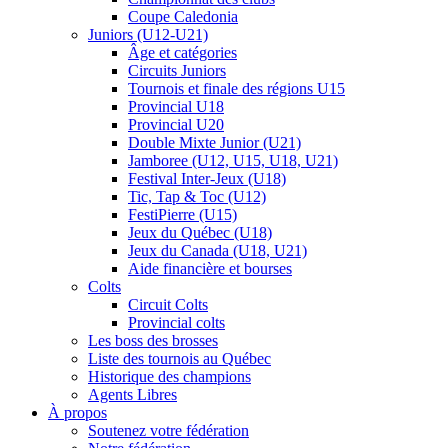
Coupe Caledonia
Juniors (U12-U21)
Âge et catégories
Circuits Juniors
Tournois et finale des régions U15
Provincial U18
Provincial U20
Double Mixte Junior (U21)
Jamboree (U12, U15, U18, U21)
Festival Inter-Jeux (U18)
Tic, Tap & Toc (U12)
FestiPierre (U15)
Jeux du Québec (U18)
Jeux du Canada (U18, U21)
Aide financière et bourses
Colts
Circuit Colts
Provincial colts
Les boss des brosses
Liste des tournois au Québec
Historique des champions
Agents Libres
À propos
Soutenez votre fédération