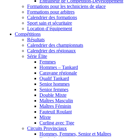
Entraîneur de Compétition-Développement
Formations pour les techniciens de glace
Formations pour arbitres
Calendrier des formations
Sport sain et sécuritaire
Location d’équipement
Compétitions
Résultats
Calendrier des championnats
Calendrier des régionaux
Série Élite
Femmes
Hommes – Tankard
Caravane régionale
Qualif Tankard
Senior hommes
Senior femmes
Double Mixte
Maîtres Masculin
Maîtres Féminin
Fauteuil Roulant
Mixte
Curling avec Tige
Circuits Provinciaux
Hommes, Femmes, Senior et Maîtres