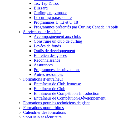
Tic, Tap & Toc
Blizzard
Curling en gymnase
Le curling parascolaire
Programmes U-12 et U-18
Programmes présentés par Curling Canada : Applicat
Services pour les clubs
Accompagnement aux clubs
Construire un club de curling
Levées de fonds
Outils de développement
Entretien des glaces
Reconnaissance
Assurances
Programmes de subventions
Autres ressources
Formations d’entraîneur
Entraîneur de Club Jeunesse
Entraîneur de Club
Entraîneur de Compétition-Introduction
Entraîneur de Compétition-Développement
Formations pour les techniciens de glace
Formations pour arbitres
Calendrier des formations
Sport sain et sécuritaire