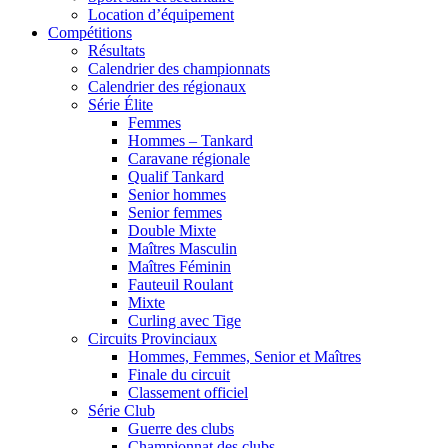
Location d’équipement
Compétitions
Résultats
Calendrier des championnats
Calendrier des régionaux
Série Élite
Femmes
Hommes – Tankard
Caravane régionale
Qualif Tankard
Senior hommes
Senior femmes
Double Mixte
Maîtres Masculin
Maîtres Féminin
Fauteuil Roulant
Mixte
Curling avec Tige
Circuits Provinciaux
Hommes, Femmes, Senior et Maîtres
Finale du circuit
Classement officiel
Série Club
Guerre des clubs
Championnat des clubs