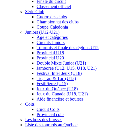
Finale du circuit
Classement officiel
Série Club
Guerre des clubs
Championnat des clubs
Coupe Caledonia
Juniors (U12-U21)
Âge et catégories
Circuits Juniors
Tournois et finale des régions U15
Provincial U18
Provincial U20
Double Mixte Junior (U21)
Jamboree (U12, U15, U18, U21)
Festival Inter-Jeux (U18)
Tic, Tap & Toc (U12)
FestiPierre (U15)
Jeux du Québec (U18)
Jeux du Canada (U18, U21)
Aide financière et bourses
Colts
Circuit Colts
Provincial colts
Les boss des brosses
Liste des tournois au Québec