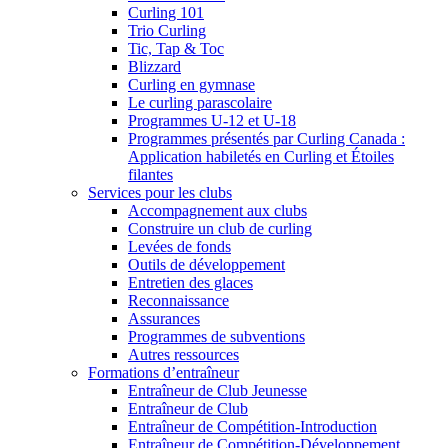
Curling 101
Trio Curling
Tic, Tap & Toc
Blizzard
Curling en gymnase
Le curling parascolaire
Programmes U-12 et U-18
Programmes présentés par Curling Canada :
Application habiletés en Curling et Étoiles
filantes
Services pour les clubs
Accompagnement aux clubs
Construire un club de curling
Levées de fonds
Outils de développement
Entretien des glaces
Reconnaissance
Assurances
Programmes de subventions
Autres ressources
Formations d’entraîneur
Entraîneur de Club Jeunesse
Entraîneur de Club
Entraîneur de Compétition-Introduction
Entraîneur de Compétition-Développement