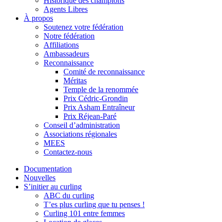
Historique des champions
Agents Libres
À propos
Soutenez votre fédération
Notre fédération
Affiliations
Ambassadeurs
Reconnaissance
Comité de reconnaissance
Méritas
Temple de la renommée
Prix Cédric-Grondin
Prix Asham Entraîneur
Prix Réjean-Paré
Conseil d’administration
Associations régionales
MEES
Contactez-nous
Documentation
Nouvelles
S’initier au curling
ABC du curling
T’es plus curling que tu penses !
Curling 101 entre femmes