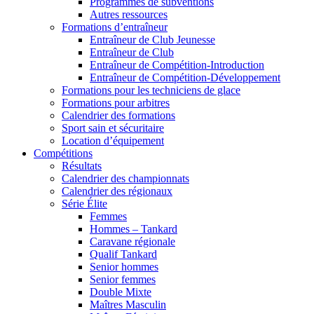
Programmes de subventions
Autres ressources
Formations d’entraîneur
Entraîneur de Club Jeunesse
Entraîneur de Club
Entraîneur de Compétition-Introduction
Entraîneur de Compétition-Développement
Formations pour les techniciens de glace
Formations pour arbitres
Calendrier des formations
Sport sain et sécuritaire
Location d’équipement
Compétitions
Résultats
Calendrier des championnats
Calendrier des régionaux
Série Élite
Femmes
Hommes – Tankard
Caravane régionale
Qualif Tankard
Senior hommes
Senior femmes
Double Mixte
Maîtres Masculin