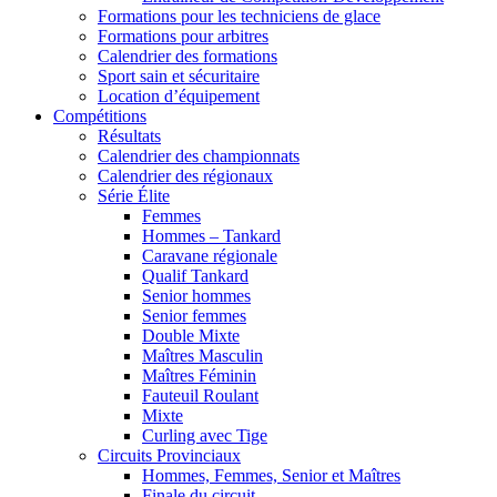
Formations pour les techniciens de glace
Formations pour arbitres
Calendrier des formations
Sport sain et sécuritaire
Location d’équipement
Compétitions
Résultats
Calendrier des championnats
Calendrier des régionaux
Série Élite
Femmes
Hommes – Tankard
Caravane régionale
Qualif Tankard
Senior hommes
Senior femmes
Double Mixte
Maîtres Masculin
Maîtres Féminin
Fauteuil Roulant
Mixte
Curling avec Tige
Circuits Provinciaux
Hommes, Femmes, Senior et Maîtres
Finale du circuit