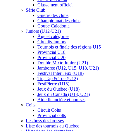
Classement officiel
Série Club
Guerre des clubs
Championnat des clubs
Coupe Caledonia
Juniors (U12-U21)
Âge et catégories
Circuits Juniors
Tournois et finale des régions U15
Provincial U18
Provincial U20
Double Mixte Junior (U21)
Jamboree (U12, U15, U18, U21)
Festival Inter-Jeux (U18)
Tic, Tap & Toc (U12)
FestiPierre (U15)
Jeux du Québec (U18)
Jeux du Canada (U18, U21)
Aide financière et bourses
Colts
Circuit Colts
Provincial colts
Les boss des brosses
Liste des tournois au Québec