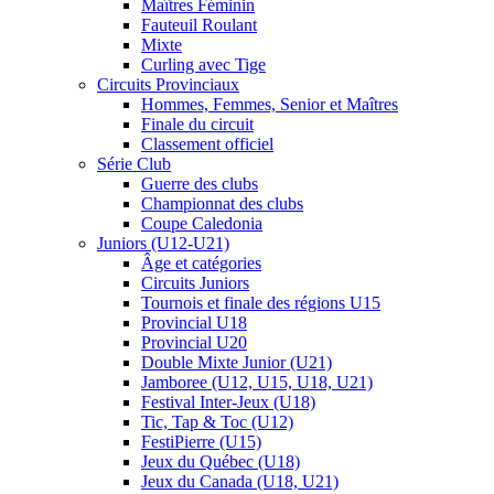
Maîtres Féminin
Fauteuil Roulant
Mixte
Curling avec Tige
Circuits Provinciaux
Hommes, Femmes, Senior et Maîtres
Finale du circuit
Classement officiel
Série Club
Guerre des clubs
Championnat des clubs
Coupe Caledonia
Juniors (U12-U21)
Âge et catégories
Circuits Juniors
Tournois et finale des régions U15
Provincial U18
Provincial U20
Double Mixte Junior (U21)
Jamboree (U12, U15, U18, U21)
Festival Inter-Jeux (U18)
Tic, Tap & Toc (U12)
FestiPierre (U15)
Jeux du Québec (U18)
Jeux du Canada (U18, U21)