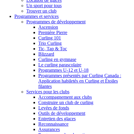
Location de glaces
Un sport pour tous
Trouver un club
Programmes et services
Programmes de développement
Ascension
Première Pierre
Curling 101
Trio Curling
Tic, Tap & Toc
Blizzard
Curling en gymnase
Le curling parascolaire
Programmes U-12 et U-18
Programmes présentés par Curling Canada :
Application habiletés en Curling et Étoiles
filantes
Services pour les clubs
Accompagnement aux clubs
Construire un club de curling
Levées de fonds
Outils de développement
Entretien des glaces
Reconnaissance
Assurances