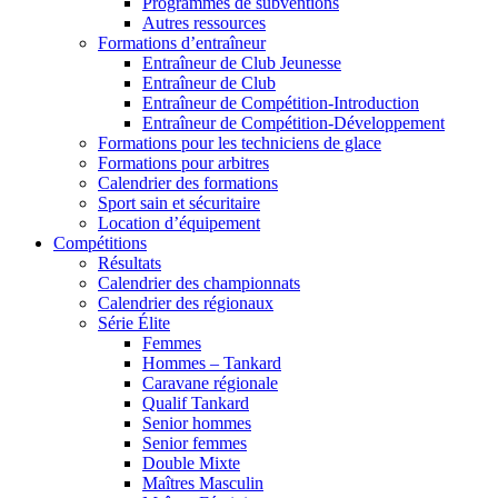
Programmes de subventions
Autres ressources
Formations d’entraîneur
Entraîneur de Club Jeunesse
Entraîneur de Club
Entraîneur de Compétition-Introduction
Entraîneur de Compétition-Développement
Formations pour les techniciens de glace
Formations pour arbitres
Calendrier des formations
Sport sain et sécuritaire
Location d’équipement
Compétitions
Résultats
Calendrier des championnats
Calendrier des régionaux
Série Élite
Femmes
Hommes – Tankard
Caravane régionale
Qualif Tankard
Senior hommes
Senior femmes
Double Mixte
Maîtres Masculin