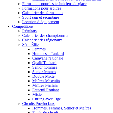
Formations pour les techniciens de glace
Formations pour arbitres
Calendrier des formations
Sport sain et sécuritaire
Location d’équipement
Compétitions
Résultats
Calendrier des championnats
Calendrier des régionaux
Série Élite
Femmes
Hommes – Tankard
Caravane régionale
Qualif Tankard
Senior hommes
Senior femmes
Double Mixte
Maîtres Masculin
Maîtres Féminin
Fauteuil Roulant
Mixte
Curling avec Tige
Circuits Provinciaux
Hommes, Femmes, Senior et Maîtres
Finale du circuit