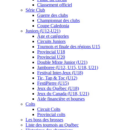
Classement officiel
Série Club
Guerre des clubs
Championnat des clubs
Coupe Caledonia
Juniors (U12-U21)
Âge et catégories
Circuits Juniors
Tournois et finale des régions U15
Provincial U18
Provincial U20
Double Mixte Junior (U21)
Jamboree (U12, U15, U18, U21)
Festival Inter-Jeux (U18)
Tic, Tap & Toc (U12)
FestiPierre (U15)
Jeux du Québec (U18)
Jeux du Canada (U18, U21)
Aide financière et bourses
Colts
Circuit Colts
Provincial colts
Les boss des brosses
Liste des tournois au Québec