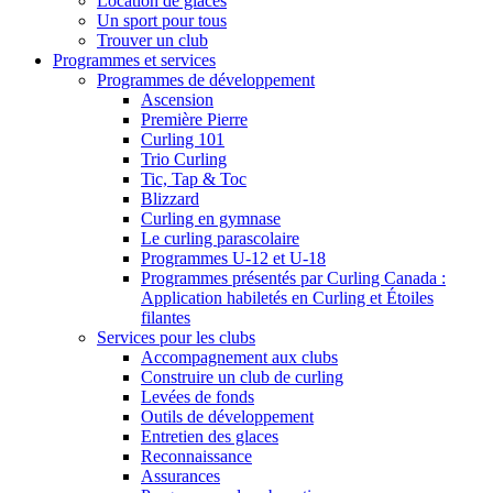
Location de glaces
Un sport pour tous
Trouver un club
Programmes et services
Programmes de développement
Ascension
Première Pierre
Curling 101
Trio Curling
Tic, Tap & Toc
Blizzard
Curling en gymnase
Le curling parascolaire
Programmes U-12 et U-18
Programmes présentés par Curling Canada :
Application habiletés en Curling et Étoiles
filantes
Services pour les clubs
Accompagnement aux clubs
Construire un club de curling
Levées de fonds
Outils de développement
Entretien des glaces
Reconnaissance
Assurances