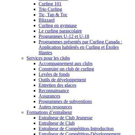
Curling 101
Trio Curling
Tic, Tap & Toc
Blizzard
Curling en gymnase
Le curling parascolaire
Programmes U-12 et U-18
Programmes présentés par Curling Canada :
Application habiletés en Curling et Étoiles
filantes
Services pour les clubs
Accompagnement aux clubs
Construire un club de curling
Levées de fonds
Outils de développement
Entretien des glaces
Reconnaissance
Assurances
Programmes de subventions
Autres ressources
Formations d’entraîneur
Entraîneur de Club Jeunesse
Entraîneur de Club
Entraîneur de Compétition-Introduction
Entraîneur de Compétition-Développement