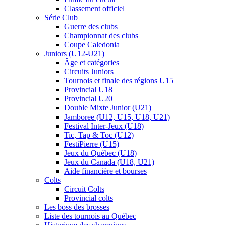
Classement officiel
Série Club
Guerre des clubs
Championnat des clubs
Coupe Caledonia
Juniors (U12-U21)
Âge et catégories
Circuits Juniors
Tournois et finale des régions U15
Provincial U18
Provincial U20
Double Mixte Junior (U21)
Jamboree (U12, U15, U18, U21)
Festival Inter-Jeux (U18)
Tic, Tap & Toc (U12)
FestiPierre (U15)
Jeux du Québec (U18)
Jeux du Canada (U18, U21)
Aide financière et bourses
Colts
Circuit Colts
Provincial colts
Les boss des brosses
Liste des tournois au Québec