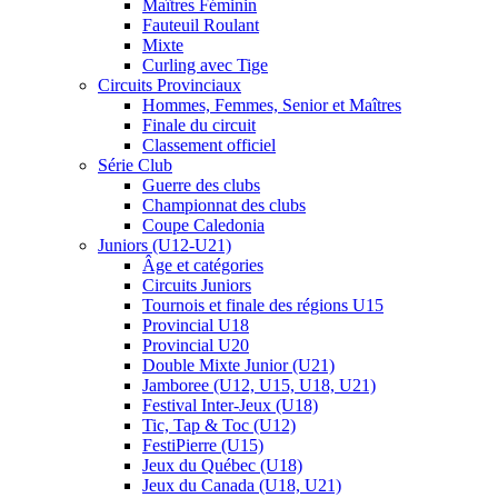
Maîtres Féminin
Fauteuil Roulant
Mixte
Curling avec Tige
Circuits Provinciaux
Hommes, Femmes, Senior et Maîtres
Finale du circuit
Classement officiel
Série Club
Guerre des clubs
Championnat des clubs
Coupe Caledonia
Juniors (U12-U21)
Âge et catégories
Circuits Juniors
Tournois et finale des régions U15
Provincial U18
Provincial U20
Double Mixte Junior (U21)
Jamboree (U12, U15, U18, U21)
Festival Inter-Jeux (U18)
Tic, Tap & Toc (U12)
FestiPierre (U15)
Jeux du Québec (U18)
Jeux du Canada (U18, U21)