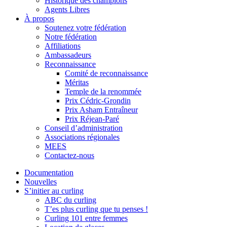
Historique des champions
Agents Libres
À propos
Soutenez votre fédération
Notre fédération
Affiliations
Ambassadeurs
Reconnaissance
Comité de reconnaissance
Méritas
Temple de la renommée
Prix Cédric-Grondin
Prix Asham Entraîneur
Prix Réjean-Paré
Conseil d’administration
Associations régionales
MEES
Contactez-nous
Documentation
Nouvelles
S’initier au curling
ABC du curling
T’es plus curling que tu penses !
Curling 101 entre femmes