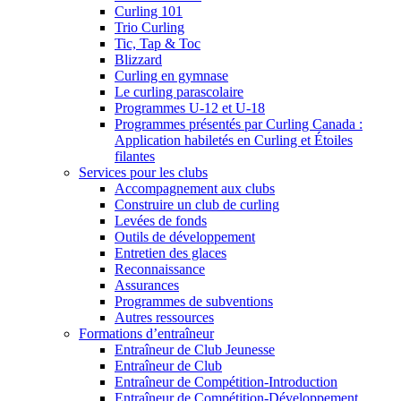
Curling 101
Trio Curling
Tic, Tap & Toc
Blizzard
Curling en gymnase
Le curling parascolaire
Programmes U-12 et U-18
Programmes présentés par Curling Canada :
Application habiletés en Curling et Étoiles
filantes
Services pour les clubs
Accompagnement aux clubs
Construire un club de curling
Levées de fonds
Outils de développement
Entretien des glaces
Reconnaissance
Assurances
Programmes de subventions
Autres ressources
Formations d’entraîneur
Entraîneur de Club Jeunesse
Entraîneur de Club
Entraîneur de Compétition-Introduction
Entraîneur de Compétition-Développement