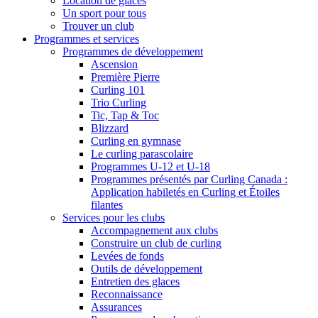
Location de glaces
Un sport pour tous
Trouver un club
Programmes et services
Programmes de développement
Ascension
Première Pierre
Curling 101
Trio Curling
Tic, Tap & Toc
Blizzard
Curling en gymnase
Le curling parascolaire
Programmes U-12 et U-18
Programmes présentés par Curling Canada :
Application habiletés en Curling et Étoiles
filantes
Services pour les clubs
Accompagnement aux clubs
Construire un club de curling
Levées de fonds
Outils de développement
Entretien des glaces
Reconnaissance
Assurances