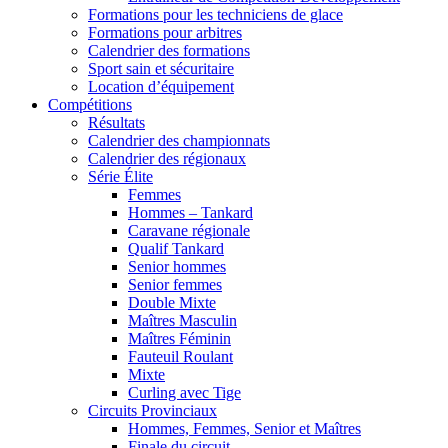
Formations pour les techniciens de glace
Formations pour arbitres
Calendrier des formations
Sport sain et sécuritaire
Location d’équipement
Compétitions
Résultats
Calendrier des championnats
Calendrier des régionaux
Série Élite
Femmes
Hommes – Tankard
Caravane régionale
Qualif Tankard
Senior hommes
Senior femmes
Double Mixte
Maîtres Masculin
Maîtres Féminin
Fauteuil Roulant
Mixte
Curling avec Tige
Circuits Provinciaux
Hommes, Femmes, Senior et Maîtres
Finale du circuit