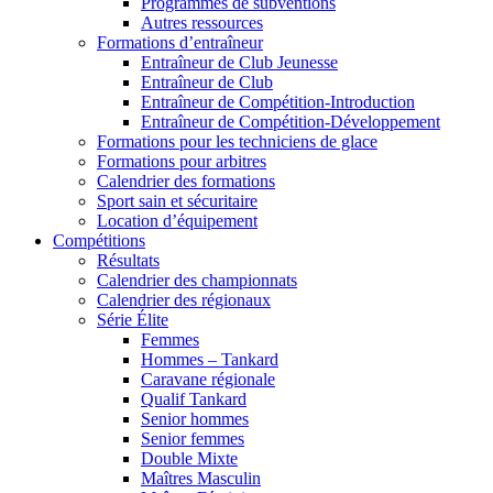
Programmes de subventions
Autres ressources
Formations d’entraîneur
Entraîneur de Club Jeunesse
Entraîneur de Club
Entraîneur de Compétition-Introduction
Entraîneur de Compétition-Développement
Formations pour les techniciens de glace
Formations pour arbitres
Calendrier des formations
Sport sain et sécuritaire
Location d’équipement
Compétitions
Résultats
Calendrier des championnats
Calendrier des régionaux
Série Élite
Femmes
Hommes – Tankard
Caravane régionale
Qualif Tankard
Senior hommes
Senior femmes
Double Mixte
Maîtres Masculin