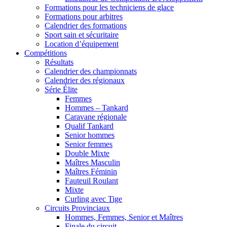
Formations pour les techniciens de glace
Formations pour arbitres
Calendrier des formations
Sport sain et sécuritaire
Location d’équipement
Compétitions
Résultats
Calendrier des championnats
Calendrier des régionaux
Série Élite
Femmes
Hommes – Tankard
Caravane régionale
Qualif Tankard
Senior hommes
Senior femmes
Double Mixte
Maîtres Masculin
Maîtres Féminin
Fauteuil Roulant
Mixte
Curling avec Tige
Circuits Provinciaux
Hommes, Femmes, Senior et Maîtres
Finale du circuit