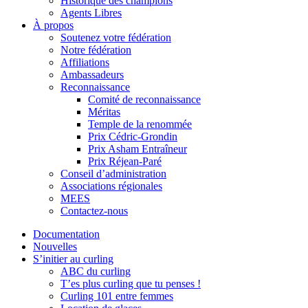
Historique des champions
Agents Libres
À propos
Soutenez votre fédération
Notre fédération
Affiliations
Ambassadeurs
Reconnaissance
Comité de reconnaissance
Méritas
Temple de la renommée
Prix Cédric-Grondin
Prix Asham Entraîneur
Prix Réjean-Paré
Conseil d’administration
Associations régionales
MEES
Contactez-nous
Documentation
Nouvelles
S’initier au curling
ABC du curling
T’es plus curling que tu penses !
Curling 101 entre femmes