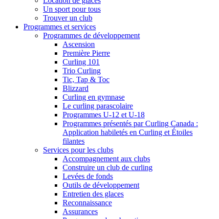
Location de glaces
Un sport pour tous
Trouver un club
Programmes et services
Programmes de développement
Ascension
Première Pierre
Curling 101
Trio Curling
Tic, Tap & Toc
Blizzard
Curling en gymnase
Le curling parascolaire
Programmes U-12 et U-18
Programmes présentés par Curling Canada :
Application habiletés en Curling et Étoiles
filantes
Services pour les clubs
Accompagnement aux clubs
Construire un club de curling
Levées de fonds
Outils de développement
Entretien des glaces
Reconnaissance
Assurances