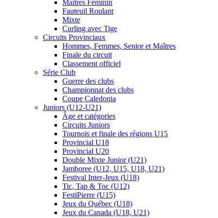
Maîtres Féminin
Fauteuil Roulant
Mixte
Curling avec Tige
Circuits Provinciaux
Hommes, Femmes, Senior et Maîtres
Finale du circuit
Classement officiel
Série Club
Guerre des clubs
Championnat des clubs
Coupe Caledonia
Juniors (U12-U21)
Âge et catégories
Circuits Juniors
Tournois et finale des régions U15
Provincial U18
Provincial U20
Double Mixte Junior (U21)
Jamboree (U12, U15, U18, U21)
Festival Inter-Jeux (U18)
Tic, Tap & Toc (U12)
FestiPierre (U15)
Jeux du Québec (U18)
Jeux du Canada (U18, U21)