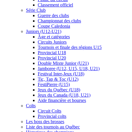
Classement officiel
Série Club
Guerre des clubs
Championnat des clubs
Coupe Caledonia
Juniors (U12-U21)
Âge et catégories
Circuits Juniors
Tournois et finale des régions U15
Provincial U18
Provincial U20
Double Mixte Junior (U21)
Jamboree (U12, U15, U18, U21)
Festival Inter-Jeux (U18)
Tic, Tap & Toc (U12)
FestiPierre (U15)
Jeux du Québec (U18)
Jeux du Canada (U18, U21)
Aide financière et bourses
Colts
Circuit Colts
Provincial colts
Les boss des brosses
Liste des tournois au Québec