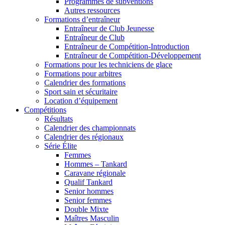
Programmes de subventions
Autres ressources
Formations d’entraîneur
Entraîneur de Club Jeunesse
Entraîneur de Club
Entraîneur de Compétition-Introduction
Entraîneur de Compétition-Développement
Formations pour les techniciens de glace
Formations pour arbitres
Calendrier des formations
Sport sain et sécuritaire
Location d’équipement
Compétitions
Résultats
Calendrier des championnats
Calendrier des régionaux
Série Élite
Femmes
Hommes – Tankard
Caravane régionale
Qualif Tankard
Senior hommes
Senior femmes
Double Mixte
Maîtres Masculin