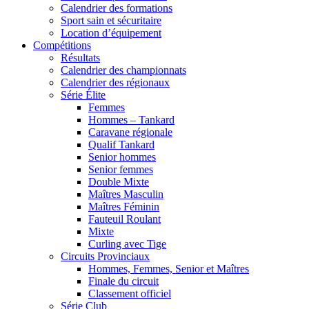
Calendrier des formations
Sport sain et sécuritaire
Location d’équipement
Compétitions
Résultats
Calendrier des championnats
Calendrier des régionaux
Série Élite
Femmes
Hommes – Tankard
Caravane régionale
Qualif Tankard
Senior hommes
Senior femmes
Double Mixte
Maîtres Masculin
Maîtres Féminin
Fauteuil Roulant
Mixte
Curling avec Tige
Circuits Provinciaux
Hommes, Femmes, Senior et Maîtres
Finale du circuit
Classement officiel
Série Club