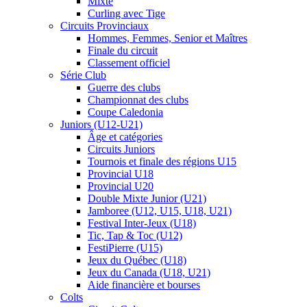
Mixte
Curling avec Tige
Circuits Provinciaux
Hommes, Femmes, Senior et Maîtres
Finale du circuit
Classement officiel
Série Club
Guerre des clubs
Championnat des clubs
Coupe Caledonia
Juniors (U12-U21)
Âge et catégories
Circuits Juniors
Tournois et finale des régions U15
Provincial U18
Provincial U20
Double Mixte Junior (U21)
Jamboree (U12, U15, U18, U21)
Festival Inter-Jeux (U18)
Tic, Tap & Toc (U12)
FestiPierre (U15)
Jeux du Québec (U18)
Jeux du Canada (U18, U21)
Aide financière et bourses
Colts