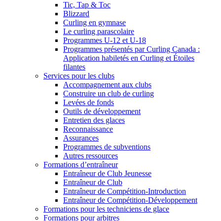
Tic, Tap & Toc
Blizzard
Curling en gymnase
Le curling parascolaire
Programmes U-12 et U-18
Programmes présentés par Curling Canada :
Application habiletés en Curling et Étoiles
filantes
Services pour les clubs
Accompagnement aux clubs
Construire un club de curling
Levées de fonds
Outils de développement
Entretien des glaces
Reconnaissance
Assurances
Programmes de subventions
Autres ressources
Formations d’entraîneur
Entraîneur de Club Jeunesse
Entraîneur de Club
Entraîneur de Compétition-Introduction
Entraîneur de Compétition-Développement
Formations pour les techniciens de glace
Formations pour arbitres