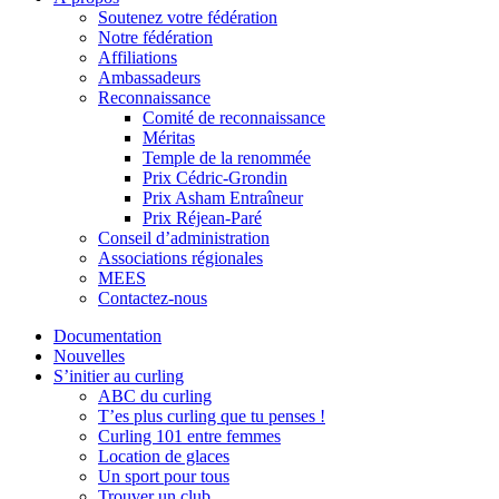
Soutenez votre fédération
Notre fédération
Affiliations
Ambassadeurs
Reconnaissance
Comité de reconnaissance
Méritas
Temple de la renommée
Prix Cédric-Grondin
Prix Asham Entraîneur
Prix Réjean-Paré
Conseil d’administration
Associations régionales
MEES
Contactez-nous
Documentation
Nouvelles
S’initier au curling
ABC du curling
T’es plus curling que tu penses !
Curling 101 entre femmes
Location de glaces
Un sport pour tous
Trouver un club