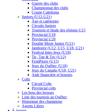
Guerre des clubs
Championnat des clubs
Coupe Caledonia
Juniors (U12-U21)
Âge et catégories
Circuits Juniors
Tournois et finale des régions U15
Provincial U18
Provincial U20
Double Mixte Junior (U21)
Jamboree (U12, U15, U18, U21)
Festival Inter-Jeux (U18)
Tic, Tap & Toc (U12)
FestiPierre (U15)
Jeux du Québec (U18)
Jeux du Canada (U18, U21)
Aide financière et bourses
Colts
Circuit Colts
Provincial colts
Les boss des brosses
Liste des tournois au Québec
Historique des champions
Agents Libres
À propos