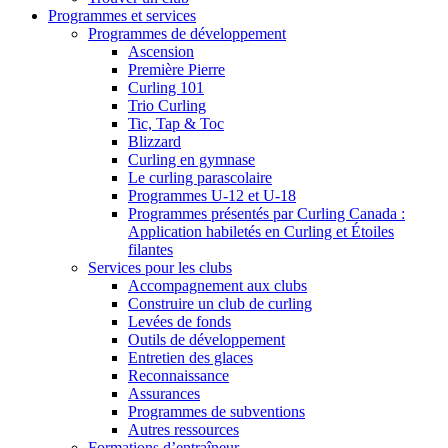
Programmes et services
Programmes de développement
Ascension
Première Pierre
Curling 101
Trio Curling
Tic, Tap & Toc
Blizzard
Curling en gymnase
Le curling parascolaire
Programmes U-12 et U-18
Programmes présentés par Curling Canada :
Application habiletés en Curling et Étoiles
filantes
Services pour les clubs
Accompagnement aux clubs
Construire un club de curling
Levées de fonds
Outils de développement
Entretien des glaces
Reconnaissance
Assurances
Programmes de subventions
Autres ressources
Formations d’entraîneur