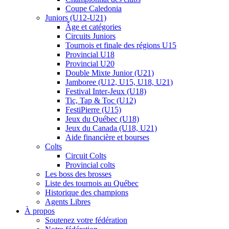
Coupe Caledonia
Juniors (U12-U21)
Âge et catégories
Circuits Juniors
Tournois et finale des régions U15
Provincial U18
Provincial U20
Double Mixte Junior (U21)
Jamboree (U12, U15, U18, U21)
Festival Inter-Jeux (U18)
Tic, Tap & Toc (U12)
FestiPierre (U15)
Jeux du Québec (U18)
Jeux du Canada (U18, U21)
Aide financière et bourses
Colts
Circuit Colts
Provincial colts
Les boss des brosses
Liste des tournois au Québec
Historique des champions
Agents Libres
À propos
Soutenez votre fédération