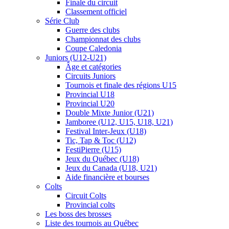
Finale du circuit
Classement officiel
Série Club
Guerre des clubs
Championnat des clubs
Coupe Caledonia
Juniors (U12-U21)
Âge et catégories
Circuits Juniors
Tournois et finale des régions U15
Provincial U18
Provincial U20
Double Mixte Junior (U21)
Jamboree (U12, U15, U18, U21)
Festival Inter-Jeux (U18)
Tic, Tap & Toc (U12)
FestiPierre (U15)
Jeux du Québec (U18)
Jeux du Canada (U18, U21)
Aide financière et bourses
Colts
Circuit Colts
Provincial colts
Les boss des brosses
Liste des tournois au Québec