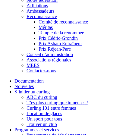
Notre fédération
Affiliations
Ambassadeurs
Reconnaissance
Comité de reconnaissance
Méritas
Temple de la renommée
Prix Cédric-Grondin
Prix Asham Entraîneur
Prix Réjean-Paré
Conseil d’administration
Associations régionales
MEES
Contactez-nous
Documentation
Nouvelles
S’initier au curling
ABC du curling
T’es plus curling que tu penses !
Curling 101 entre femmes
Location de glaces
Un sport pour tous
Trouver un club
Programmes et services