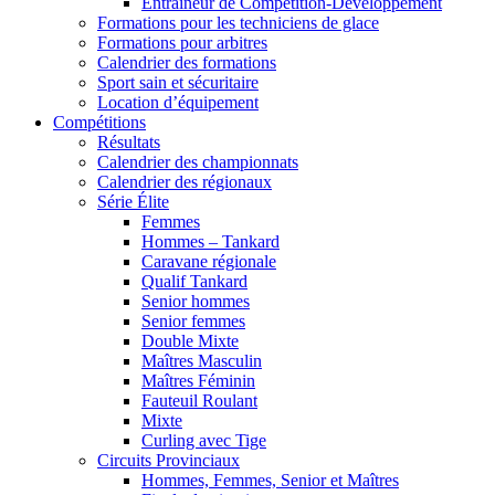
Entraîneur de Compétition-Développement
Formations pour les techniciens de glace
Formations pour arbitres
Calendrier des formations
Sport sain et sécuritaire
Location d’équipement
Compétitions
Résultats
Calendrier des championnats
Calendrier des régionaux
Série Élite
Femmes
Hommes – Tankard
Caravane régionale
Qualif Tankard
Senior hommes
Senior femmes
Double Mixte
Maîtres Masculin
Maîtres Féminin
Fauteuil Roulant
Mixte
Curling avec Tige
Circuits Provinciaux
Hommes, Femmes, Senior et Maîtres