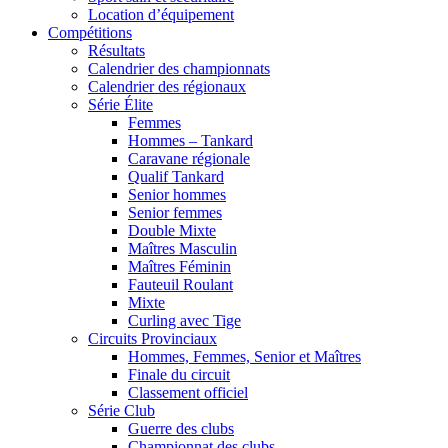
Location d’équipement
Compétitions
Résultats
Calendrier des championnats
Calendrier des régionaux
Série Élite
Femmes
Hommes – Tankard
Caravane régionale
Qualif Tankard
Senior hommes
Senior femmes
Double Mixte
Maîtres Masculin
Maîtres Féminin
Fauteuil Roulant
Mixte
Curling avec Tige
Circuits Provinciaux
Hommes, Femmes, Senior et Maîtres
Finale du circuit
Classement officiel
Série Club
Guerre des clubs
Championnat des clubs