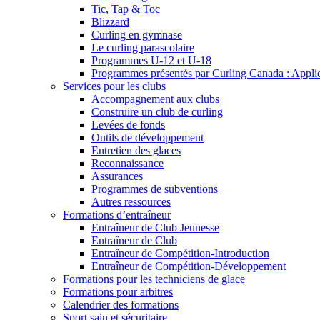
Tic, Tap & Toc
Blizzard
Curling en gymnase
Le curling parascolaire
Programmes U-12 et U-18
Programmes présentés par Curling Canada : Applicat
Services pour les clubs
Accompagnement aux clubs
Construire un club de curling
Levées de fonds
Outils de développement
Entretien des glaces
Reconnaissance
Assurances
Programmes de subventions
Autres ressources
Formations d’entraîneur
Entraîneur de Club Jeunesse
Entraîneur de Club
Entraîneur de Compétition-Introduction
Entraîneur de Compétition-Développement
Formations pour les techniciens de glace
Formations pour arbitres
Calendrier des formations
Sport sain et sécuritaire