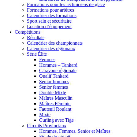
Formations pour les techniciens de glace
Formations pour arbitres
Calendrier des formations
Sport sain et sécuritaire
Location d’équipement
Compétitions
Résultats
Calendrier des championnats
Calendrier des régionaux
Série Élite
Femmes
Hommes – Tankard
Caravane régionale
Qualif Tankard
Senior hommes
Senior femmes
Double Mixte
Maîtres Masculin
Maîtres Féminin
Fauteuil Roulant
Mixte
Curling avec Tige
Circuits Provinciaux
Hommes, Femmes, Senior et Maîtres
Finale du circuit