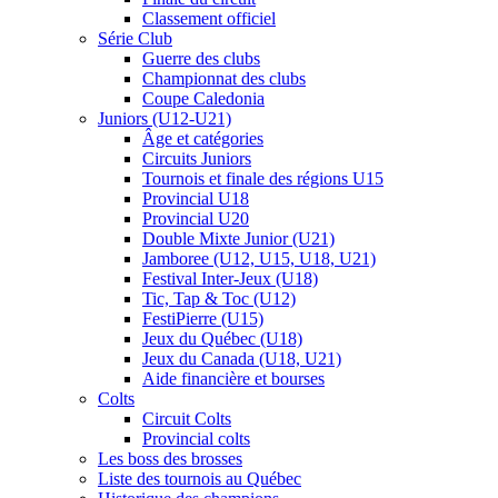
Classement officiel
Série Club
Guerre des clubs
Championnat des clubs
Coupe Caledonia
Juniors (U12-U21)
Âge et catégories
Circuits Juniors
Tournois et finale des régions U15
Provincial U18
Provincial U20
Double Mixte Junior (U21)
Jamboree (U12, U15, U18, U21)
Festival Inter-Jeux (U18)
Tic, Tap & Toc (U12)
FestiPierre (U15)
Jeux du Québec (U18)
Jeux du Canada (U18, U21)
Aide financière et bourses
Colts
Circuit Colts
Provincial colts
Les boss des brosses
Liste des tournois au Québec