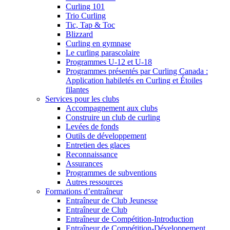
Curling 101
Trio Curling
Tic, Tap & Toc
Blizzard
Curling en gymnase
Le curling parascolaire
Programmes U-12 et U-18
Programmes présentés par Curling Canada :
Application habiletés en Curling et Étoiles
filantes
Services pour les clubs
Accompagnement aux clubs
Construire un club de curling
Levées de fonds
Outils de développement
Entretien des glaces
Reconnaissance
Assurances
Programmes de subventions
Autres ressources
Formations d’entraîneur
Entraîneur de Club Jeunesse
Entraîneur de Club
Entraîneur de Compétition-Introduction
Entraîneur de Compétition-Développement