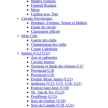
Maîtres Féminin
Fauteuil Roulant
Mixte
Curling avec Tige
Circuits Provinciaux
Hommes, Femmes, Senior et Maîtres
Finale du circuit
Classement officiel
Série Club
Guerre des clubs
Championnat des clubs
Coupe Caledonia
Juniors (U12-U21)
Âge et catégories
Circuits Juniors
Tournois et finale des régions U15
Provincial U18
Provincial U20
Double Mixte Junior (U21)
Jamboree (U12, U15, U18, U21)
Festival Inter-Jeux (U18)
Tic, Tap & Toc (U12)
FestiPierre (U15)
Jeux du Québec (U18)
Jeux du Canada (U18, U21)