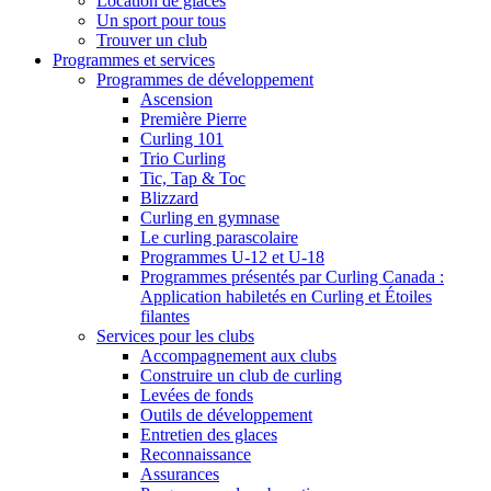
Location de glaces
Un sport pour tous
Trouver un club
Programmes et services
Programmes de développement
Ascension
Première Pierre
Curling 101
Trio Curling
Tic, Tap & Toc
Blizzard
Curling en gymnase
Le curling parascolaire
Programmes U-12 et U-18
Programmes présentés par Curling Canada :
Application habiletés en Curling et Étoiles
filantes
Services pour les clubs
Accompagnement aux clubs
Construire un club de curling
Levées de fonds
Outils de développement
Entretien des glaces
Reconnaissance
Assurances