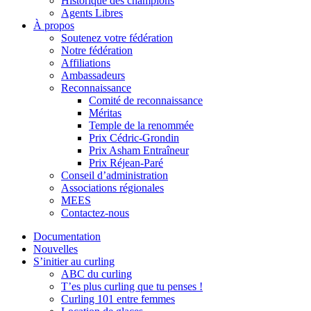
Historique des champions
Agents Libres
À propos
Soutenez votre fédération
Notre fédération
Affiliations
Ambassadeurs
Reconnaissance
Comité de reconnaissance
Méritas
Temple de la renommée
Prix Cédric-Grondin
Prix Asham Entraîneur
Prix Réjean-Paré
Conseil d’administration
Associations régionales
MEES
Contactez-nous
Documentation
Nouvelles
S’initier au curling
ABC du curling
T’es plus curling que tu penses !
Curling 101 entre femmes