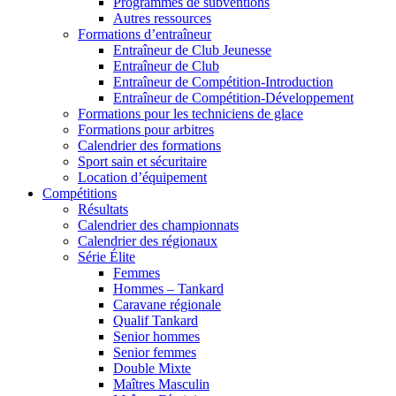
Programmes de subventions
Autres ressources
Formations d’entraîneur
Entraîneur de Club Jeunesse
Entraîneur de Club
Entraîneur de Compétition-Introduction
Entraîneur de Compétition-Développement
Formations pour les techniciens de glace
Formations pour arbitres
Calendrier des formations
Sport sain et sécuritaire
Location d’équipement
Compétitions
Résultats
Calendrier des championnats
Calendrier des régionaux
Série Élite
Femmes
Hommes – Tankard
Caravane régionale
Qualif Tankard
Senior hommes
Senior femmes
Double Mixte
Maîtres Masculin