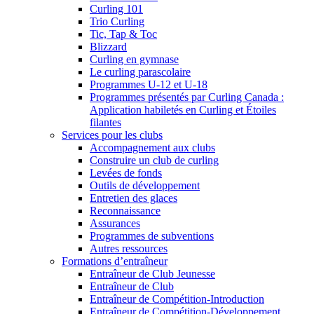
Curling 101
Trio Curling
Tic, Tap & Toc
Blizzard
Curling en gymnase
Le curling parascolaire
Programmes U-12 et U-18
Programmes présentés par Curling Canada :
Application habiletés en Curling et Étoiles
filantes
Services pour les clubs
Accompagnement aux clubs
Construire un club de curling
Levées de fonds
Outils de développement
Entretien des glaces
Reconnaissance
Assurances
Programmes de subventions
Autres ressources
Formations d’entraîneur
Entraîneur de Club Jeunesse
Entraîneur de Club
Entraîneur de Compétition-Introduction
Entraîneur de Compétition-Développement