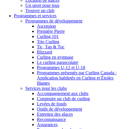
Location de glaces
Un sport pour tous
Trouver un club
Programmes et services
Programmes de développement
Ascension
Première Pierre
Curling 101
Trio Curling
Tic, Tap & Toc
Blizzard
Curling en gymnase
Le curling parascolaire
Programmes U-12 et U-18
Programmes présentés par Curling Canada :
Application habiletés en Curling et Étoiles
filantes
Services pour les clubs
Accompagnement aux clubs
Construire un club de curling
Levées de fonds
Outils de développement
Entretien des glaces
Reconnaissance
Assurances