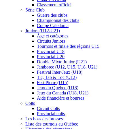
Classement officiel
Série Club
Guerre des clubs
Championnat des clubs
Coupe Caledonia
Juniors (U12-U21)
Âge et catégories
Circuits Juniors
Tournois et finale des régions U15
Provincial U18
Provincial U20
Double Mixte Junior (U21)
Jamboree (U12, U15, U18, U21)
Festival Inter-Jeux (U18)
Tic, Tap & Toc (U12)
FestiPierre (U15)
Jeux du Québec (U18)
Jeux du Canada (U18, U21)
Aide financière et bourses
Colts
Circuit Colts
Provincial colts
Les boss des brosses
Liste des tournois au Québec