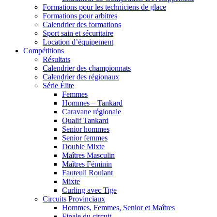
Formations pour les techniciens de glace
Formations pour arbitres
Calendrier des formations
Sport sain et sécuritaire
Location d’équipement
Compétitions
Résultats
Calendrier des championnats
Calendrier des régionaux
Série Élite
Femmes
Hommes – Tankard
Caravane régionale
Qualif Tankard
Senior hommes
Senior femmes
Double Mixte
Maîtres Masculin
Maîtres Féminin
Fauteuil Roulant
Mixte
Curling avec Tige
Circuits Provinciaux
Hommes, Femmes, Senior et Maîtres
Finale du circuit