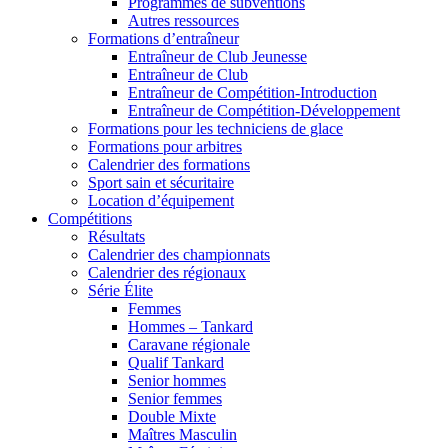
Programmes de subventions
Autres ressources
Formations d’entraîneur
Entraîneur de Club Jeunesse
Entraîneur de Club
Entraîneur de Compétition-Introduction
Entraîneur de Compétition-Développement
Formations pour les techniciens de glace
Formations pour arbitres
Calendrier des formations
Sport sain et sécuritaire
Location d’équipement
Compétitions
Résultats
Calendrier des championnats
Calendrier des régionaux
Série Élite
Femmes
Hommes – Tankard
Caravane régionale
Qualif Tankard
Senior hommes
Senior femmes
Double Mixte
Maîtres Masculin