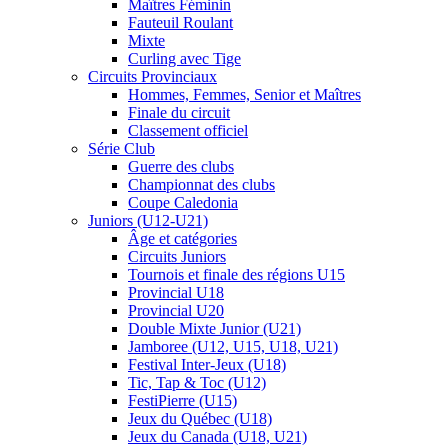
Maîtres Féminin
Fauteuil Roulant
Mixte
Curling avec Tige
Circuits Provinciaux
Hommes, Femmes, Senior et Maîtres
Finale du circuit
Classement officiel
Série Club
Guerre des clubs
Championnat des clubs
Coupe Caledonia
Juniors (U12-U21)
Âge et catégories
Circuits Juniors
Tournois et finale des régions U15
Provincial U18
Provincial U20
Double Mixte Junior (U21)
Jamboree (U12, U15, U18, U21)
Festival Inter-Jeux (U18)
Tic, Tap & Toc (U12)
FestiPierre (U15)
Jeux du Québec (U18)
Jeux du Canada (U18, U21)