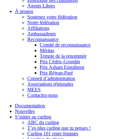
Historique des champions
Agents Libres
À propos
Soutenez votre fédération
Notre fédération
Affiliations
Ambassadeurs
Reconnaissance
Comité de reconnaissance
Méritas
Temple de la renommée
Prix Cédric-Grondin
Prix Asham Entraîneur
Prix Réjean-Paré
Conseil d’administration
Associations régionales
MEES
Contactez-nous
Documentation
Nouvelles
S’initier au curling
ABC du curling
T’es plus curling que tu penses !
Curling 101 entre femmes