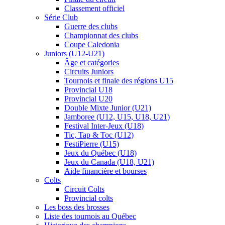
Classement officiel
Série Club
Guerre des clubs
Championnat des clubs
Coupe Caledonia
Juniors (U12-U21)
Âge et catégories
Circuits Juniors
Tournois et finale des régions U15
Provincial U18
Provincial U20
Double Mixte Junior (U21)
Jamboree (U12, U15, U18, U21)
Festival Inter-Jeux (U18)
Tic, Tap & Toc (U12)
FestiPierre (U15)
Jeux du Québec (U18)
Jeux du Canada (U18, U21)
Aide financière et bourses
Colts
Circuit Colts
Provincial colts
Les boss des brosses
Liste des tournois au Québec