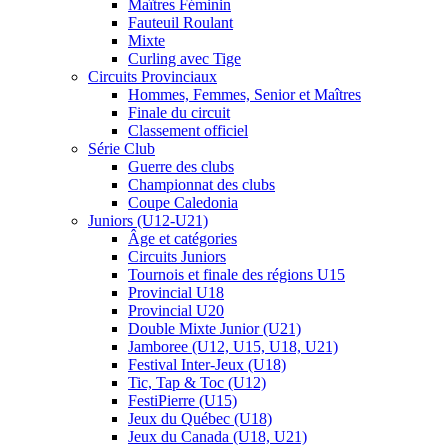
Maîtres Féminin
Fauteuil Roulant
Mixte
Curling avec Tige
Circuits Provinciaux
Hommes, Femmes, Senior et Maîtres
Finale du circuit
Classement officiel
Série Club
Guerre des clubs
Championnat des clubs
Coupe Caledonia
Juniors (U12-U21)
Âge et catégories
Circuits Juniors
Tournois et finale des régions U15
Provincial U18
Provincial U20
Double Mixte Junior (U21)
Jamboree (U12, U15, U18, U21)
Festival Inter-Jeux (U18)
Tic, Tap & Toc (U12)
FestiPierre (U15)
Jeux du Québec (U18)
Jeux du Canada (U18, U21)