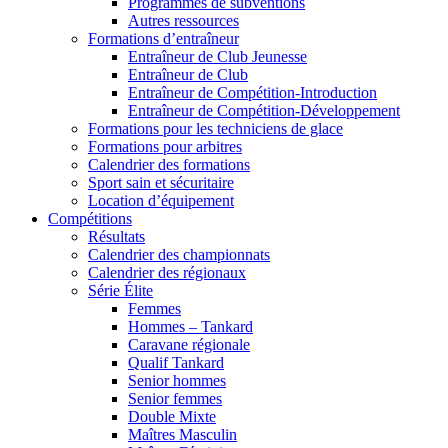
Programmes de subventions
Autres ressources
Formations d’entraîneur
Entraîneur de Club Jeunesse
Entraîneur de Club
Entraîneur de Compétition-Introduction
Entraîneur de Compétition-Développement
Formations pour les techniciens de glace
Formations pour arbitres
Calendrier des formations
Sport sain et sécuritaire
Location d’équipement
Compétitions
Résultats
Calendrier des championnats
Calendrier des régionaux
Série Élite
Femmes
Hommes – Tankard
Caravane régionale
Qualif Tankard
Senior hommes
Senior femmes
Double Mixte
Maîtres Masculin