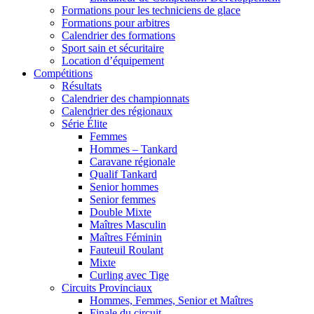
Formations pour les techniciens de glace
Formations pour arbitres
Calendrier des formations
Sport sain et sécuritaire
Location d’équipement
Compétitions
Résultats
Calendrier des championnats
Calendrier des régionaux
Série Élite
Femmes
Hommes – Tankard
Caravane régionale
Qualif Tankard
Senior hommes
Senior femmes
Double Mixte
Maîtres Masculin
Maîtres Féminin
Fauteuil Roulant
Mixte
Curling avec Tige
Circuits Provinciaux
Hommes, Femmes, Senior et Maîtres
Finale du circuit