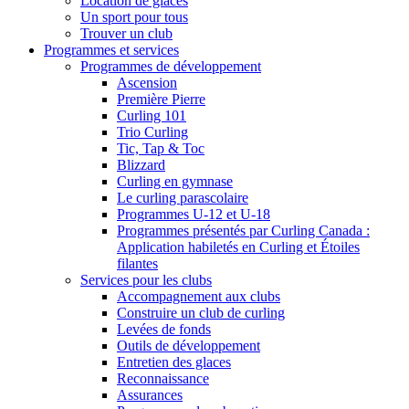
Location de glaces
Un sport pour tous
Trouver un club
Programmes et services
Programmes de développement
Ascension
Première Pierre
Curling 101
Trio Curling
Tic, Tap & Toc
Blizzard
Curling en gymnase
Le curling parascolaire
Programmes U-12 et U-18
Programmes présentés par Curling Canada :
Application habiletés en Curling et Étoiles
filantes
Services pour les clubs
Accompagnement aux clubs
Construire un club de curling
Levées de fonds
Outils de développement
Entretien des glaces
Reconnaissance
Assurances