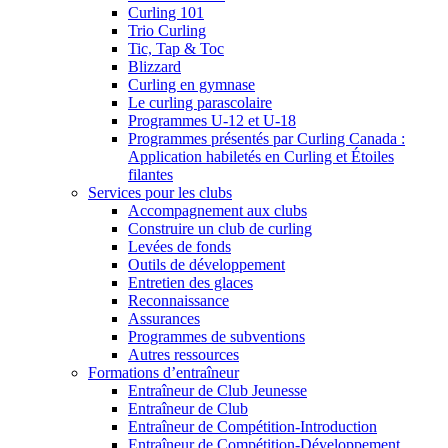
Curling 101
Trio Curling
Tic, Tap & Toc
Blizzard
Curling en gymnase
Le curling parascolaire
Programmes U-12 et U-18
Programmes présentés par Curling Canada :
Application habiletés en Curling et Étoiles
filantes
Services pour les clubs
Accompagnement aux clubs
Construire un club de curling
Levées de fonds
Outils de développement
Entretien des glaces
Reconnaissance
Assurances
Programmes de subventions
Autres ressources
Formations d’entraîneur
Entraîneur de Club Jeunesse
Entraîneur de Club
Entraîneur de Compétition-Introduction
Entraîneur de Compétition-Développement