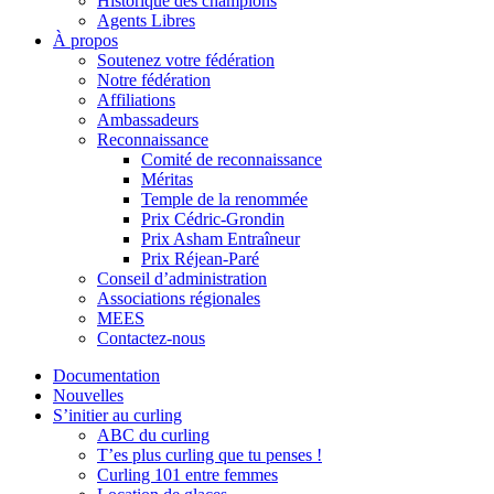
Historique des champions
Agents Libres
À propos
Soutenez votre fédération
Notre fédération
Affiliations
Ambassadeurs
Reconnaissance
Comité de reconnaissance
Méritas
Temple de la renommée
Prix Cédric-Grondin
Prix Asham Entraîneur
Prix Réjean-Paré
Conseil d’administration
Associations régionales
MEES
Contactez-nous
Documentation
Nouvelles
S’initier au curling
ABC du curling
T’es plus curling que tu penses !
Curling 101 entre femmes