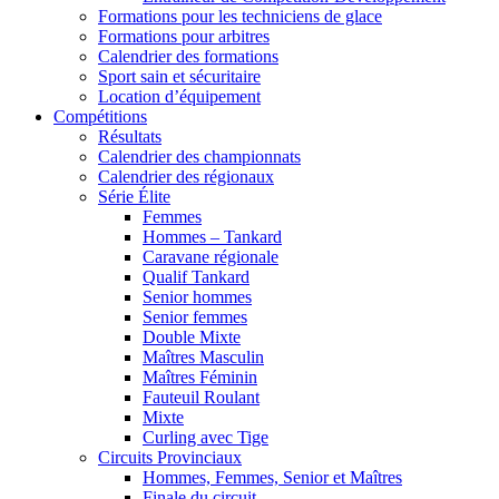
Formations pour les techniciens de glace
Formations pour arbitres
Calendrier des formations
Sport sain et sécuritaire
Location d’équipement
Compétitions
Résultats
Calendrier des championnats
Calendrier des régionaux
Série Élite
Femmes
Hommes – Tankard
Caravane régionale
Qualif Tankard
Senior hommes
Senior femmes
Double Mixte
Maîtres Masculin
Maîtres Féminin
Fauteuil Roulant
Mixte
Curling avec Tige
Circuits Provinciaux
Hommes, Femmes, Senior et Maîtres
Finale du circuit