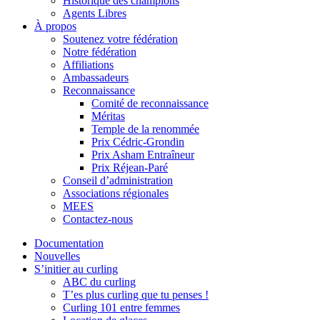
Historique des champions
Agents Libres
À propos
Soutenez votre fédération
Notre fédération
Affiliations
Ambassadeurs
Reconnaissance
Comité de reconnaissance
Méritas
Temple de la renommée
Prix Cédric-Grondin
Prix Asham Entraîneur
Prix Réjean-Paré
Conseil d’administration
Associations régionales
MEES
Contactez-nous
Documentation
Nouvelles
S’initier au curling
ABC du curling
T’es plus curling que tu penses !
Curling 101 entre femmes