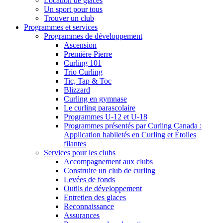
Location de glaces
Un sport pour tous
Trouver un club
Programmes et services
Programmes de développement
Ascension
Première Pierre
Curling 101
Trio Curling
Tic, Tap & Toc
Blizzard
Curling en gymnase
Le curling parascolaire
Programmes U-12 et U-18
Programmes présentés par Curling Canada :
Application habiletés en Curling et Étoiles
filantes
Services pour les clubs
Accompagnement aux clubs
Construire un club de curling
Levées de fonds
Outils de développement
Entretien des glaces
Reconnaissance
Assurances