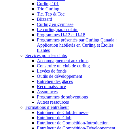
Curling 101
Trio Curling
Tic, Tap & Toc
Blizzard
Curling en gymnase
Le curling parascolaire
Programmes U-12 et U-18
Programmes présentés par Curling Canada :
Application habiletés en Curling et Étoiles
filantes
Services pour les clubs
Accompagnement aux clubs
Construire un club de curling
Levées de fonds
Outils de développement
Entretien des glaces
Reconnaissance
Assurances
Programmes de subventions
Autres ressources
Formations d’entraîneur
Entraîneur de Club Jeunesse
Entraîneur de Club
Entraîneur de Compétition-Introduction
Entraîneur de Compétition-Développement