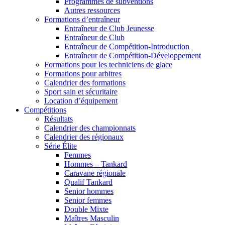
Programmes de subventions
Autres ressources
Formations d’entraîneur
Entraîneur de Club Jeunesse
Entraîneur de Club
Entraîneur de Compétition-Introduction
Entraîneur de Compétition-Développement
Formations pour les techniciens de glace
Formations pour arbitres
Calendrier des formations
Sport sain et sécuritaire
Location d’équipement
Compétitions
Résultats
Calendrier des championnats
Calendrier des régionaux
Série Élite
Femmes
Hommes – Tankard
Caravane régionale
Qualif Tankard
Senior hommes
Senior femmes
Double Mixte
Maîtres Masculin