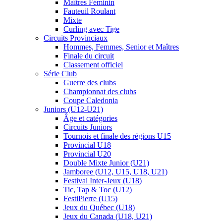
Maîtres Féminin
Fauteuil Roulant
Mixte
Curling avec Tige
Circuits Provinciaux
Hommes, Femmes, Senior et Maîtres
Finale du circuit
Classement officiel
Série Club
Guerre des clubs
Championnat des clubs
Coupe Caledonia
Juniors (U12-U21)
Âge et catégories
Circuits Juniors
Tournois et finale des régions U15
Provincial U18
Provincial U20
Double Mixte Junior (U21)
Jamboree (U12, U15, U18, U21)
Festival Inter-Jeux (U18)
Tic, Tap & Toc (U12)
FestiPierre (U15)
Jeux du Québec (U18)
Jeux du Canada (U18, U21)