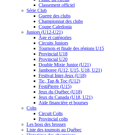
Classement officiel
Série Club
Guerre des clubs
Championnat des clubs
Coupe Caledonia
Juniors (U12-U21)
Âge et catégories
Circuits Juniors
Tournois et finale des régions U15
Provincial U18
Provincial U20
Double Mixte Junior (U21)
Jamboree (U12, U15, U18, U21)
Festival Inter-Jeux (U18)
Tic, Tap & Toc (U12)
FestiPierre (U15)
Jeux du Québec (U18)
Jeux du Canada (U18, U21)
Aide financière et bourses
Colts
Circuit Colts
Provincial colts
Les boss des brosses
Liste des tournois au Québec