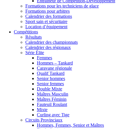
Entraîneur de Compétition-Développement
Formations pour les techniciens de glace
Formations pour arbitres
Calendrier des formations
Sport sain et sécuritaire
Location d’équipement
Compétitions
Résultats
Calendrier des championnats
Calendrier des régionaux
Série Élite
Femmes
Hommes – Tankard
Caravane régionale
Qualif Tankard
Senior hommes
Senior femmes
Double Mixte
Maîtres Masculin
Maîtres Féminin
Fauteuil Roulant
Mixte
Curling avec Tige
Circuits Provinciaux
Hommes, Femmes, Senior et Maîtres