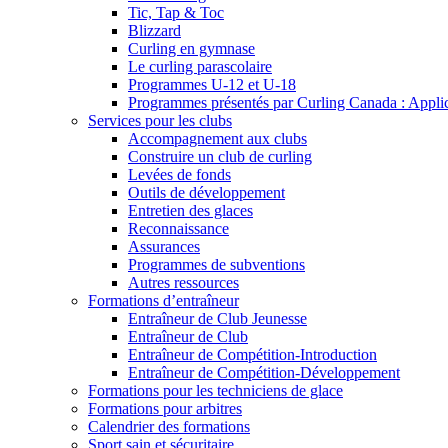
Tic, Tap & Toc
Blizzard
Curling en gymnase
Le curling parascolaire
Programmes U-12 et U-18
Programmes présentés par Curling Canada : Applicat
Services pour les clubs
Accompagnement aux clubs
Construire un club de curling
Levées de fonds
Outils de développement
Entretien des glaces
Reconnaissance
Assurances
Programmes de subventions
Autres ressources
Formations d’entraîneur
Entraîneur de Club Jeunesse
Entraîneur de Club
Entraîneur de Compétition-Introduction
Entraîneur de Compétition-Développement
Formations pour les techniciens de glace
Formations pour arbitres
Calendrier des formations
Sport sain et sécuritaire