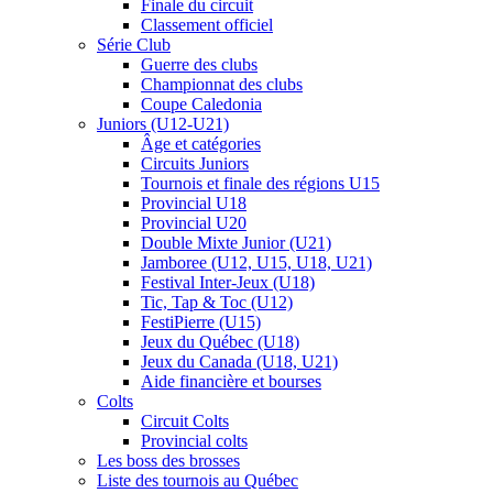
Finale du circuit
Classement officiel
Série Club
Guerre des clubs
Championnat des clubs
Coupe Caledonia
Juniors (U12-U21)
Âge et catégories
Circuits Juniors
Tournois et finale des régions U15
Provincial U18
Provincial U20
Double Mixte Junior (U21)
Jamboree (U12, U15, U18, U21)
Festival Inter-Jeux (U18)
Tic, Tap & Toc (U12)
FestiPierre (U15)
Jeux du Québec (U18)
Jeux du Canada (U18, U21)
Aide financière et bourses
Colts
Circuit Colts
Provincial colts
Les boss des brosses
Liste des tournois au Québec