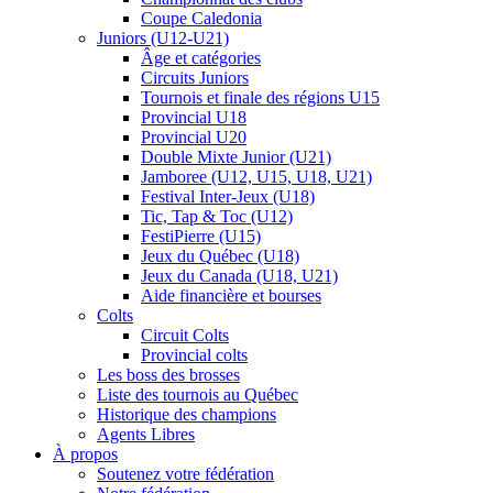
Coupe Caledonia
Juniors (U12-U21)
Âge et catégories
Circuits Juniors
Tournois et finale des régions U15
Provincial U18
Provincial U20
Double Mixte Junior (U21)
Jamboree (U12, U15, U18, U21)
Festival Inter-Jeux (U18)
Tic, Tap & Toc (U12)
FestiPierre (U15)
Jeux du Québec (U18)
Jeux du Canada (U18, U21)
Aide financière et bourses
Colts
Circuit Colts
Provincial colts
Les boss des brosses
Liste des tournois au Québec
Historique des champions
Agents Libres
À propos
Soutenez votre fédération