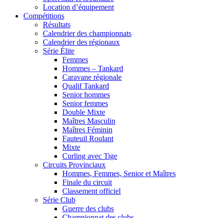
Location d’équipement
Compétitions
Résultats
Calendrier des championnats
Calendrier des régionaux
Série Élite
Femmes
Hommes – Tankard
Caravane régionale
Qualif Tankard
Senior hommes
Senior femmes
Double Mixte
Maîtres Masculin
Maîtres Féminin
Fauteuil Roulant
Mixte
Curling avec Tige
Circuits Provinciaux
Hommes, Femmes, Senior et Maîtres
Finale du circuit
Classement officiel
Série Club
Guerre des clubs
Championnat des clubs