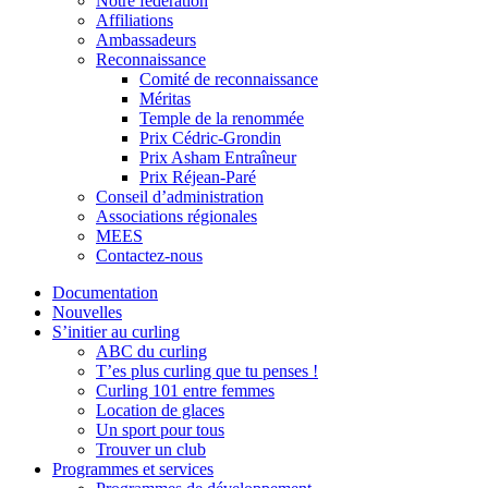
Notre fédération
Affiliations
Ambassadeurs
Reconnaissance
Comité de reconnaissance
Méritas
Temple de la renommée
Prix Cédric-Grondin
Prix Asham Entraîneur
Prix Réjean-Paré
Conseil d’administration
Associations régionales
MEES
Contactez-nous
Documentation
Nouvelles
S’initier au curling
ABC du curling
T’es plus curling que tu penses !
Curling 101 entre femmes
Location de glaces
Un sport pour tous
Trouver un club
Programmes et services