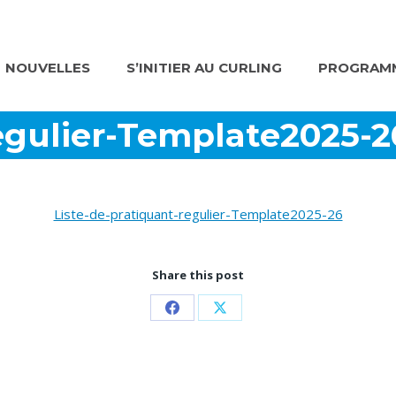
NOUVELLES
S’INITIER AU CURLING
PROGRAMM
egulier-Template2025-2
Liste-de-pratiquant-regulier-Template2025-26
Share this post
Partager
Partager
sur
sur
Facebook
X