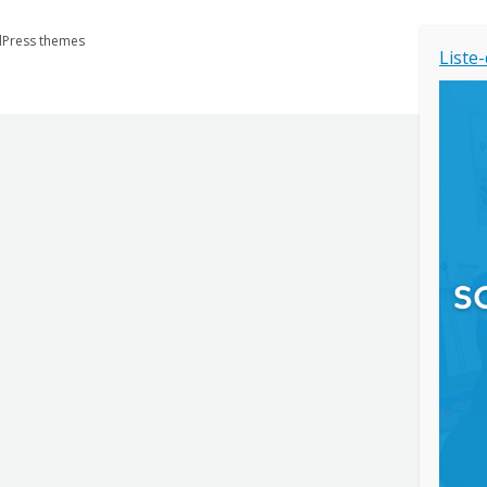
Press themes
Liste