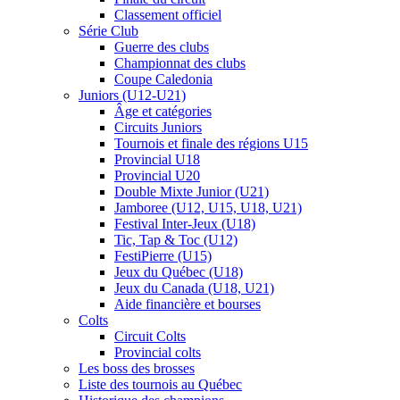
Classement officiel
Série Club
Guerre des clubs
Championnat des clubs
Coupe Caledonia
Juniors (U12-U21)
Âge et catégories
Circuits Juniors
Tournois et finale des régions U15
Provincial U18
Provincial U20
Double Mixte Junior (U21)
Jamboree (U12, U15, U18, U21)
Festival Inter-Jeux (U18)
Tic, Tap & Toc (U12)
FestiPierre (U15)
Jeux du Québec (U18)
Jeux du Canada (U18, U21)
Aide financière et bourses
Colts
Circuit Colts
Provincial colts
Les boss des brosses
Liste des tournois au Québec