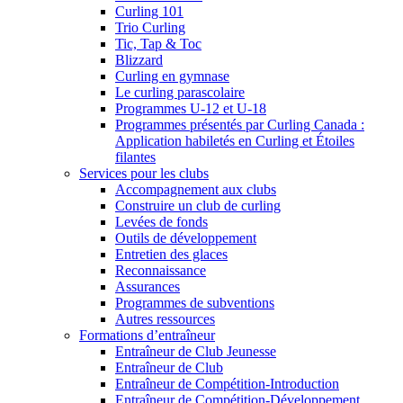
Curling 101
Trio Curling
Tic, Tap & Toc
Blizzard
Curling en gymnase
Le curling parascolaire
Programmes U-12 et U-18
Programmes présentés par Curling Canada :
Application habiletés en Curling et Étoiles
filantes
Services pour les clubs
Accompagnement aux clubs
Construire un club de curling
Levées de fonds
Outils de développement
Entretien des glaces
Reconnaissance
Assurances
Programmes de subventions
Autres ressources
Formations d’entraîneur
Entraîneur de Club Jeunesse
Entraîneur de Club
Entraîneur de Compétition-Introduction
Entraîneur de Compétition-Développement