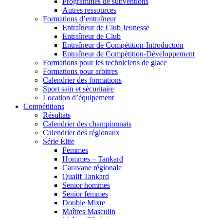
Programmes de subventions
Autres ressources
Formations d’entraîneur
Entraîneur de Club Jeunesse
Entraîneur de Club
Entraîneur de Compétition-Introduction
Entraîneur de Compétition-Développement
Formations pour les techniciens de glace
Formations pour arbitres
Calendrier des formations
Sport sain et sécuritaire
Location d’équipement
Compétitions
Résultats
Calendrier des championnats
Calendrier des régionaux
Série Élite
Femmes
Hommes – Tankard
Caravane régionale
Qualif Tankard
Senior hommes
Senior femmes
Double Mixte
Maîtres Masculin