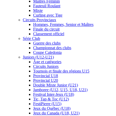
Maîtres Féminin
Fauteuil Roulant
Mixte
Curling avec Tige
Circuits Provinciaux
Hommes, Femmes, Senior et Maîtres
Finale du circuit
Classement officiel
Série Club
Guerre des clubs
Championnat des clubs
Coupe Caledonia
Juniors (U12-U21)
Âge et catégories
Circuits Juniors
Tournois et finale des régions U15
Provincial U18
Provincial U20
Double Mixte Junior (U21)
Jamboree (U12, U15, U18, U21)
Festival Inter-Jeux (U18)
Tic, Tap & Toc (U12)
FestiPierre (U15)
Jeux du Québec (U18)
Jeux du Canada (U18, U21)