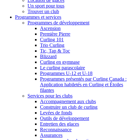
Location de glaces
Un sport pour tous
Trouver un club
Programmes et services
Programmes de développement
Ascension
Première Pierre
Curling 101
Trio Curling
Tic, Tap & Toc
Blizzard
Curling en gymnase
Le curling parascolaire
Programmes U-12 et U-18
Programmes présentés par Curling Canada :
Application habiletés en Curling et Étoiles
filantes
Services pour les clubs
Accompagnement aux clubs
Construire un club de curling
Levées de fonds
Outils de développement
Entretien des glaces
Reconnaissance
Assurances