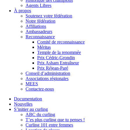
Historique des champions
Agents Libres
À propos
Soutenez votre fédération
Notre fédération
Affiliations
Ambassadeurs
Reconnaissance
Comité de reconnaissance
Méritas
Temple de la renommée
Prix Cédric-Grondin
Prix Asham Entraîneur
Prix Réjean-Paré
Conseil d’administration
Associations régionales
MEES
Contactez-nous
Documentation
Nouvelles
S’initier au curling
ABC du curling
T’es plus curling que tu penses !
Curling 101 entre femmes