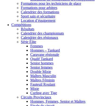
Formations pour les techniciens de glace
Formations pour arbitres
Calendrier des formations
Sport sain et sécuritaire
Location d’équipement
Compétitions
Résultats
Calendrier des championnats
Calendrier des régionaux
Série Élite
Femmes
Hommes – Tankard
Caravane régionale
Qualif Tankard
Senior hommes
Senior femmes
Double Mixte
Maîtres Masculin
Maîtres Féminin
Fauteuil Roulant
Mixte
Curling avec Tige
Circuits Provinciaux
Hommes, Femmes, Senior et Maîtres
Finale du circuit