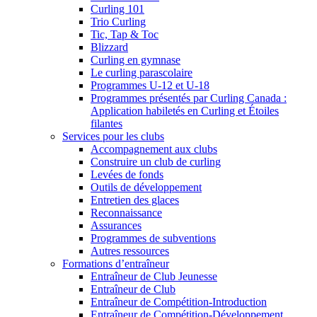
Curling 101
Trio Curling
Tic, Tap & Toc
Blizzard
Curling en gymnase
Le curling parascolaire
Programmes U-12 et U-18
Programmes présentés par Curling Canada :
Application habiletés en Curling et Étoiles
filantes
Services pour les clubs
Accompagnement aux clubs
Construire un club de curling
Levées de fonds
Outils de développement
Entretien des glaces
Reconnaissance
Assurances
Programmes de subventions
Autres ressources
Formations d’entraîneur
Entraîneur de Club Jeunesse
Entraîneur de Club
Entraîneur de Compétition-Introduction
Entraîneur de Compétition-Développement