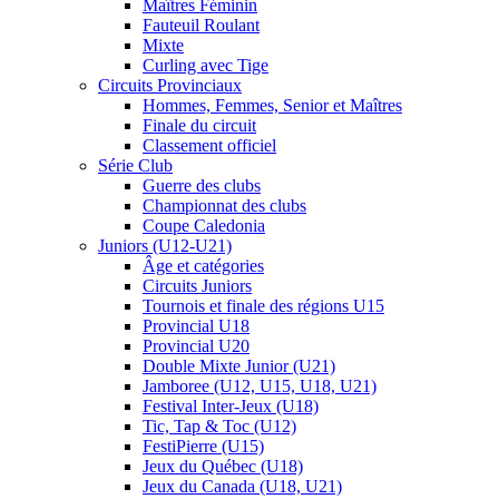
Maîtres Féminin
Fauteuil Roulant
Mixte
Curling avec Tige
Circuits Provinciaux
Hommes, Femmes, Senior et Maîtres
Finale du circuit
Classement officiel
Série Club
Guerre des clubs
Championnat des clubs
Coupe Caledonia
Juniors (U12-U21)
Âge et catégories
Circuits Juniors
Tournois et finale des régions U15
Provincial U18
Provincial U20
Double Mixte Junior (U21)
Jamboree (U12, U15, U18, U21)
Festival Inter-Jeux (U18)
Tic, Tap & Toc (U12)
FestiPierre (U15)
Jeux du Québec (U18)
Jeux du Canada (U18, U21)