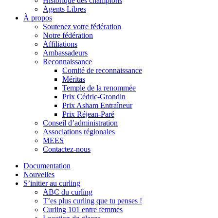
Historique des champions
Agents Libres
À propos
Soutenez votre fédération
Notre fédération
Affiliations
Ambassadeurs
Reconnaissance
Comité de reconnaissance
Méritas
Temple de la renommée
Prix Cédric-Grondin
Prix Asham Entraîneur
Prix Réjean-Paré
Conseil d’administration
Associations régionales
MEES
Contactez-nous
Documentation
Nouvelles
S’initier au curling
ABC du curling
T’es plus curling que tu penses !
Curling 101 entre femmes