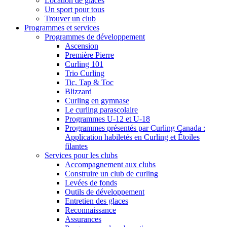
Location de glaces
Un sport pour tous
Trouver un club
Programmes et services
Programmes de développement
Ascension
Première Pierre
Curling 101
Trio Curling
Tic, Tap & Toc
Blizzard
Curling en gymnase
Le curling parascolaire
Programmes U-12 et U-18
Programmes présentés par Curling Canada :
Application habiletés en Curling et Étoiles
filantes
Services pour les clubs
Accompagnement aux clubs
Construire un club de curling
Levées de fonds
Outils de développement
Entretien des glaces
Reconnaissance
Assurances