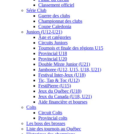
Classement officiel
Série Club
Guerre des clubs
Championnat des clubs
Coupe Caledonia
Juniors (U12-U21)
Âge et catégories
Circuits Juniors
Tournois et finale des régions U15
Provincial U18
Provincial U20
Double Mixte Junior (U21)
Jamboree (U12, U15, U18, U21)
Festival Inter-Jeux (U18)
Tic, Tap & Toc (U12)
FestiPierre (U15)
Jeux du Québec (U18)
Jeux du Canada (U18, U21)
Aide financière et bourses
Colts
Circuit Colts
Provincial colts
Les boss des brosses
Liste des tournois au Québec