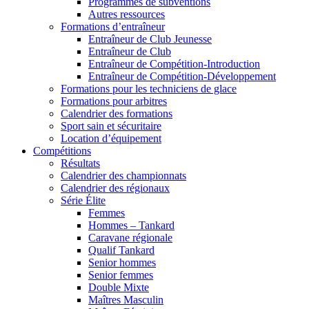
Programmes de subventions
Autres ressources
Formations d’entraîneur
Entraîneur de Club Jeunesse
Entraîneur de Club
Entraîneur de Compétition-Introduction
Entraîneur de Compétition-Développement
Formations pour les techniciens de glace
Formations pour arbitres
Calendrier des formations
Sport sain et sécuritaire
Location d’équipement
Compétitions
Résultats
Calendrier des championnats
Calendrier des régionaux
Série Élite
Femmes
Hommes – Tankard
Caravane régionale
Qualif Tankard
Senior hommes
Senior femmes
Double Mixte
Maîtres Masculin