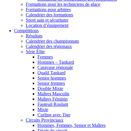
Formations pour les techniciens de glace
Formations pour arbitres
Calendrier des formations
Sport sain et sécuritaire
Location d’équipement
Compétitions
Résultats
Calendrier des championnats
Calendrier des régionaux
Série Élite
Femmes
Hommes – Tankard
Caravane régionale
Qualif Tankard
Senior hommes
Senior femmes
Double Mixte
Maîtres Masculin
Maîtres Féminin
Fauteuil Roulant
Mixte
Curling avec Tige
Circuits Provinciaux
Hommes, Femmes, Senior et Maîtres
Finale du circuit