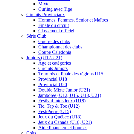
Mixte
Curling avec Tige
Circuits Provinciaux
Hommes, Femmes, Senior et Maîtres
Finale du circuit
Classement officiel
Série Club
Guerre des clubs
Championnat des clubs
Coupe Caledonia
Juniors (U12-U21)
Âge et catégories
Circuits Juniors
Tournois et finale des régions U15
Provincial U18
Provincial U20
Double Mixte Junior (U21)
Jamboree (U12, U15, U18, U21)
Festival Inter-Jeux (U18)
Tic, Tap & Toc (U12)
FestiPierre (U15)
Jeux du Québec (U18)
Jeux du Canada (U18, U21)
Aide financière et bourses
Colts