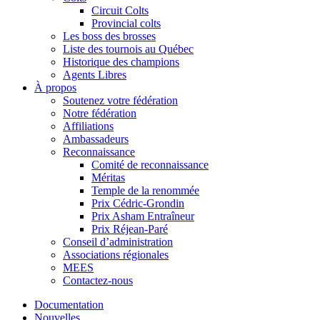
Circuit Colts
Provincial colts
Les boss des brosses
Liste des tournois au Québec
Historique des champions
Agents Libres
À propos
Soutenez votre fédération
Notre fédération
Affiliations
Ambassadeurs
Reconnaissance
Comité de reconnaissance
Méritas
Temple de la renommée
Prix Cédric-Grondin
Prix Asham Entraîneur
Prix Réjean-Paré
Conseil d’administration
Associations régionales
MEES
Contactez-nous
Documentation
Nouvelles