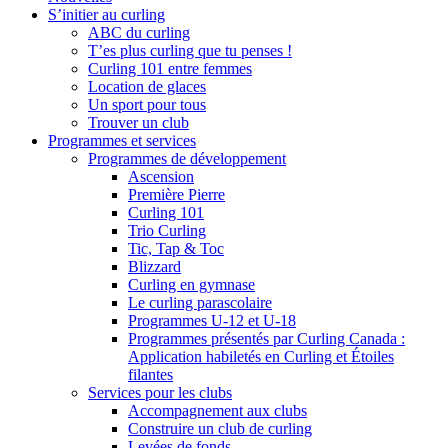
S’initier au curling
ABC du curling
T’es plus curling que tu penses !
Curling 101 entre femmes
Location de glaces
Un sport pour tous
Trouver un club
Programmes et services
Programmes de développement
Ascension
Première Pierre
Curling 101
Trio Curling
Tic, Tap & Toc
Blizzard
Curling en gymnase
Le curling parascolaire
Programmes U-12 et U-18
Programmes présentés par Curling Canada :
Application habiletés en Curling et Étoiles
filantes
Services pour les clubs
Accompagnement aux clubs
Construire un club de curling
Levées de fonds