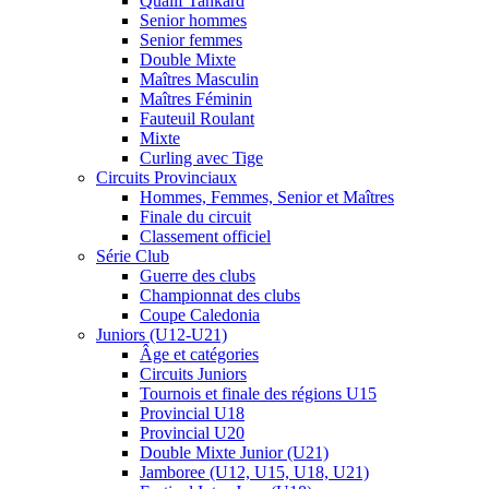
Qualif Tankard
Senior hommes
Senior femmes
Double Mixte
Maîtres Masculin
Maîtres Féminin
Fauteuil Roulant
Mixte
Curling avec Tige
Circuits Provinciaux
Hommes, Femmes, Senior et Maîtres
Finale du circuit
Classement officiel
Série Club
Guerre des clubs
Championnat des clubs
Coupe Caledonia
Juniors (U12-U21)
Âge et catégories
Circuits Juniors
Tournois et finale des régions U15
Provincial U18
Provincial U20
Double Mixte Junior (U21)
Jamboree (U12, U15, U18, U21)