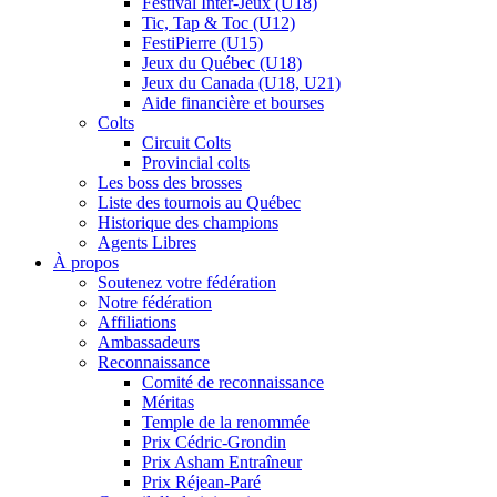
Festival Inter-Jeux (U18)
Tic, Tap & Toc (U12)
FestiPierre (U15)
Jeux du Québec (U18)
Jeux du Canada (U18, U21)
Aide financière et bourses
Colts
Circuit Colts
Provincial colts
Les boss des brosses
Liste des tournois au Québec
Historique des champions
Agents Libres
À propos
Soutenez votre fédération
Notre fédération
Affiliations
Ambassadeurs
Reconnaissance
Comité de reconnaissance
Méritas
Temple de la renommée
Prix Cédric-Grondin
Prix Asham Entraîneur
Prix Réjean-Paré