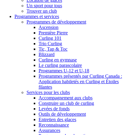
Location de glaces
Un sport pour tous
Trouver un club
Programmes et services
Programmes de développement
Ascension
Première Pierre
Curling 101
Trio Curling
Tic, Tap & Toc
Blizzard
Curling en gymnase
Le curling parascolaire
Programmes U-12 et U-18
Programmes présentés par Curling Canada :
Application habiletés en Curling et Étoiles
filantes
Services pour les clubs
Accompagnement aux clubs
Construire un club de curling
Levées de fonds
Outils de développement
Entretien des glaces
Reconnaissance
Assurances