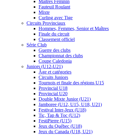
Maîtres Féminin
Fauteuil Roulant
Mixte
Curling avec Tige
Circuits Provinciaux
Hommes, Femmes, Senior et Maîtres
Finale du circuit
Classement officiel
Série Club
Guerre des clubs
Championnat des clubs
Coupe Caledonia
Juniors (U12-U21)
Âge et catégories
Circuits Juniors
Tournois et finale des régions U15
Provincial U18
Provincial U20
Double Mixte Junior (U21)
Jamboree (U12, U15, U18, U21)
Festival Inter-Jeux (U18)
Tic, Tap & Toc (U12)
FestiPierre (U15)
Jeux du Québec (U18)
Jeux du Canada (U18, U21)