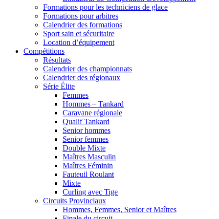
Formations pour les techniciens de glace
Formations pour arbitres
Calendrier des formations
Sport sain et sécuritaire
Location d’équipement
Compétitions
Résultats
Calendrier des championnats
Calendrier des régionaux
Série Élite
Femmes
Hommes – Tankard
Caravane régionale
Qualif Tankard
Senior hommes
Senior femmes
Double Mixte
Maîtres Masculin
Maîtres Féminin
Fauteuil Roulant
Mixte
Curling avec Tige
Circuits Provinciaux
Hommes, Femmes, Senior et Maîtres
Finale du circuit