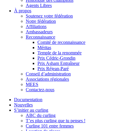
Historique des champions
Agents Libres
À propos
Soutenez votre fédération
Notre fédération
Affiliations
Ambassadeurs
Reconnaissance
Comité de reconnaissance
Méritas
Temple de la renommée
Prix Cédric-Grondin
Prix Asham Entraîneur
Prix Réjean-Paré
Conseil d’administration
Associations régionales
MEES
Contactez-nous
Documentation
Nouvelles
S’initier au curling
ABC du curling
T’es plus curling que tu penses !
Curling 101 entre femmes