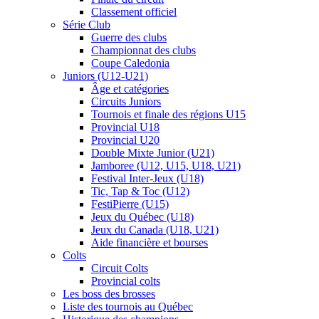
Classement officiel
Série Club
Guerre des clubs
Championnat des clubs
Coupe Caledonia
Juniors (U12-U21)
Âge et catégories
Circuits Juniors
Tournois et finale des régions U15
Provincial U18
Provincial U20
Double Mixte Junior (U21)
Jamboree (U12, U15, U18, U21)
Festival Inter-Jeux (U18)
Tic, Tap & Toc (U12)
FestiPierre (U15)
Jeux du Québec (U18)
Jeux du Canada (U18, U21)
Aide financière et bourses
Colts
Circuit Colts
Provincial colts
Les boss des brosses
Liste des tournois au Québec