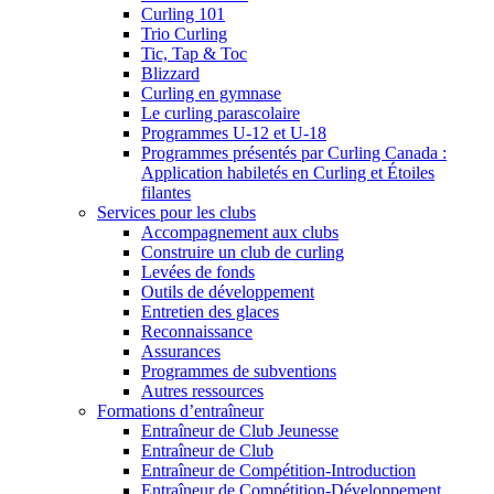
Curling 101
Trio Curling
Tic, Tap & Toc
Blizzard
Curling en gymnase
Le curling parascolaire
Programmes U-12 et U-18
Programmes présentés par Curling Canada :
Application habiletés en Curling et Étoiles
filantes
Services pour les clubs
Accompagnement aux clubs
Construire un club de curling
Levées de fonds
Outils de développement
Entretien des glaces
Reconnaissance
Assurances
Programmes de subventions
Autres ressources
Formations d’entraîneur
Entraîneur de Club Jeunesse
Entraîneur de Club
Entraîneur de Compétition-Introduction
Entraîneur de Compétition-Développement