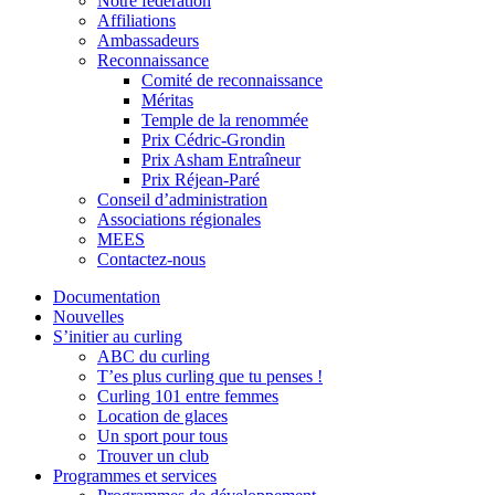
Notre fédération
Affiliations
Ambassadeurs
Reconnaissance
Comité de reconnaissance
Méritas
Temple de la renommée
Prix Cédric-Grondin
Prix Asham Entraîneur
Prix Réjean-Paré
Conseil d’administration
Associations régionales
MEES
Contactez-nous
Documentation
Nouvelles
S’initier au curling
ABC du curling
T’es plus curling que tu penses !
Curling 101 entre femmes
Location de glaces
Un sport pour tous
Trouver un club
Programmes et services