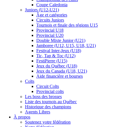
Coupe Caledonia
Juniors (U12-U21)
Âge et catégories
Circuits Juniors
Tournois et finale des régions U15
Provincial U18
Provincial U20
Double Mixte Junior (U21)
Jamboree (U12, U15, U18, U21)
Festival Inter-Jeux (U18)
Tic, Tap & Toc (U12)
FestiPierre (U15)
Jeux du Québec (U18)
Jeux du Canada (U18, U21)
Aide financière et bourses
Colts
Circuit Colts
Provincial colts
Les boss des brosses
Liste des tournois au Québec
Historique des champions
Agents Libres
À propos
Soutenez votre fédération