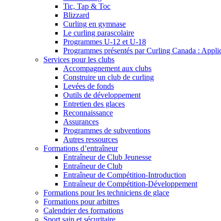
Tic, Tap & Toc
Blizzard
Curling en gymnase
Le curling parascolaire
Programmes U-12 et U-18
Programmes présentés par Curling Canada : Applicat
Services pour les clubs
Accompagnement aux clubs
Construire un club de curling
Levées de fonds
Outils de développement
Entretien des glaces
Reconnaissance
Assurances
Programmes de subventions
Autres ressources
Formations d’entraîneur
Entraîneur de Club Jeunesse
Entraîneur de Club
Entraîneur de Compétition-Introduction
Entraîneur de Compétition-Développement
Formations pour les techniciens de glace
Formations pour arbitres
Calendrier des formations
Sport sain et sécuritaire