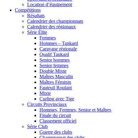
Location d’équipement
Compétitions
Résultats
Calendrier des championnats
Calendrier des régionaux
Série Élite
Femmes
Hommes – Tankard
Caravane régionale
Qualif Tankard
Senior hommes
Senior femmes
Double Mixte
Maîtres Masculin
Maîtres Féminin
Fauteuil Roulant
Mixte
Curling avec Tige
Circuits Provinciaux
Hommes, Femmes, Senior et Maîtres
Finale du circuit
Classement officiel
Série Club
Guerre des clubs
Championnat des clubs