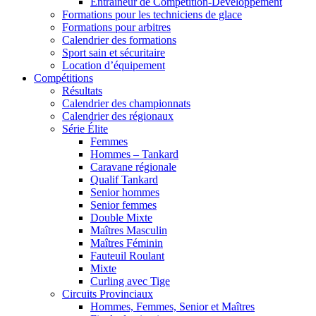
Entraîneur de Compétition-Développement
Formations pour les techniciens de glace
Formations pour arbitres
Calendrier des formations
Sport sain et sécuritaire
Location d’équipement
Compétitions
Résultats
Calendrier des championnats
Calendrier des régionaux
Série Élite
Femmes
Hommes – Tankard
Caravane régionale
Qualif Tankard
Senior hommes
Senior femmes
Double Mixte
Maîtres Masculin
Maîtres Féminin
Fauteuil Roulant
Mixte
Curling avec Tige
Circuits Provinciaux
Hommes, Femmes, Senior et Maîtres