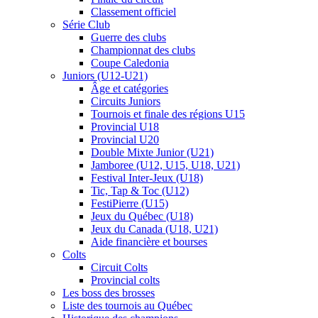
Classement officiel
Série Club
Guerre des clubs
Championnat des clubs
Coupe Caledonia
Juniors (U12-U21)
Âge et catégories
Circuits Juniors
Tournois et finale des régions U15
Provincial U18
Provincial U20
Double Mixte Junior (U21)
Jamboree (U12, U15, U18, U21)
Festival Inter-Jeux (U18)
Tic, Tap & Toc (U12)
FestiPierre (U15)
Jeux du Québec (U18)
Jeux du Canada (U18, U21)
Aide financière et bourses
Colts
Circuit Colts
Provincial colts
Les boss des brosses
Liste des tournois au Québec