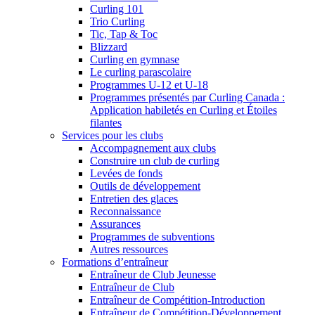
Curling 101
Trio Curling
Tic, Tap & Toc
Blizzard
Curling en gymnase
Le curling parascolaire
Programmes U-12 et U-18
Programmes présentés par Curling Canada :
Application habiletés en Curling et Étoiles
filantes
Services pour les clubs
Accompagnement aux clubs
Construire un club de curling
Levées de fonds
Outils de développement
Entretien des glaces
Reconnaissance
Assurances
Programmes de subventions
Autres ressources
Formations d’entraîneur
Entraîneur de Club Jeunesse
Entraîneur de Club
Entraîneur de Compétition-Introduction
Entraîneur de Compétition-Développement