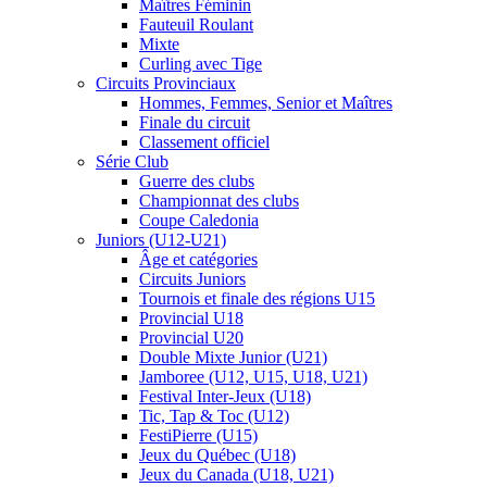
Maîtres Féminin
Fauteuil Roulant
Mixte
Curling avec Tige
Circuits Provinciaux
Hommes, Femmes, Senior et Maîtres
Finale du circuit
Classement officiel
Série Club
Guerre des clubs
Championnat des clubs
Coupe Caledonia
Juniors (U12-U21)
Âge et catégories
Circuits Juniors
Tournois et finale des régions U15
Provincial U18
Provincial U20
Double Mixte Junior (U21)
Jamboree (U12, U15, U18, U21)
Festival Inter-Jeux (U18)
Tic, Tap & Toc (U12)
FestiPierre (U15)
Jeux du Québec (U18)
Jeux du Canada (U18, U21)