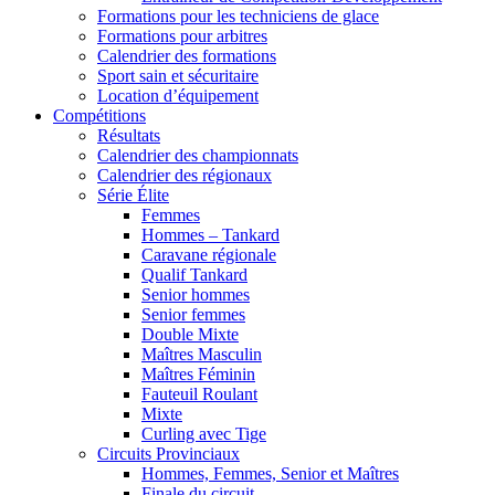
Formations pour les techniciens de glace
Formations pour arbitres
Calendrier des formations
Sport sain et sécuritaire
Location d’équipement
Compétitions
Résultats
Calendrier des championnats
Calendrier des régionaux
Série Élite
Femmes
Hommes – Tankard
Caravane régionale
Qualif Tankard
Senior hommes
Senior femmes
Double Mixte
Maîtres Masculin
Maîtres Féminin
Fauteuil Roulant
Mixte
Curling avec Tige
Circuits Provinciaux
Hommes, Femmes, Senior et Maîtres
Finale du circuit