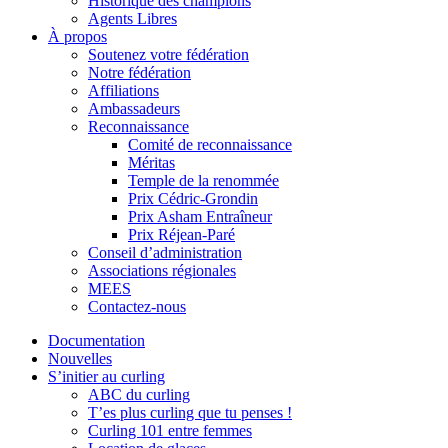
Historique des champions
Agents Libres
À propos
Soutenez votre fédération
Notre fédération
Affiliations
Ambassadeurs
Reconnaissance
Comité de reconnaissance
Méritas
Temple de la renommée
Prix Cédric-Grondin
Prix Asham Entraîneur
Prix Réjean-Paré
Conseil d’administration
Associations régionales
MEES
Contactez-nous
Documentation
Nouvelles
S’initier au curling
ABC du curling
T’es plus curling que tu penses !
Curling 101 entre femmes