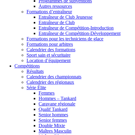
Programmes de subventions
Autres ressources
Formations d’entraîneur
Entraîneur de Club Jeunesse
Entraîneur de Club
Entraîneur de Compétition-Introduction
Entraîneur de Compétition-Développement
Formations pour les techniciens de glace
Formations pour arbitres
Calendrier des formations
Sport sain et sécuritaire
Location d’équipement
Compétitions
Résultats
Calendrier des championnats
Calendrier des régionaux
Série Élite
Femmes
Hommes – Tankard
Caravane régionale
Qualif Tankard
Senior hommes
Senior femmes
Double Mixte
Maîtres Masculin