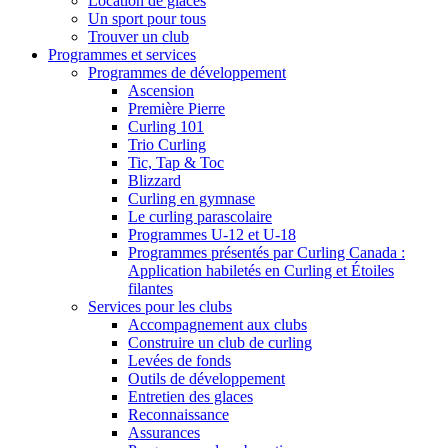
Location de glaces
Un sport pour tous
Trouver un club
Programmes et services
Programmes de développement
Ascension
Première Pierre
Curling 101
Trio Curling
Tic, Tap & Toc
Blizzard
Curling en gymnase
Le curling parascolaire
Programmes U-12 et U-18
Programmes présentés par Curling Canada :
Application habiletés en Curling et Étoiles
filantes
Services pour les clubs
Accompagnement aux clubs
Construire un club de curling
Levées de fonds
Outils de développement
Entretien des glaces
Reconnaissance
Assurances