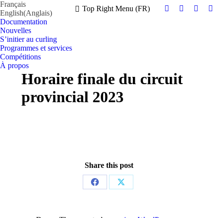
Français
Top Right Menu (FR)
English
(
Anglais
)
Facebook
Instagram
X
Y
Documentation
page
page
page
pa
Nouvelles
opens
opens
opens
op
S’initier au curling
in
in
in
in
Programmes et services
new
new
new
n
Compétitions
À propos
window
window
windo
w
Horaire finale du circuit
provincial 2023
Share this post
Partager
Partager
sur
sur