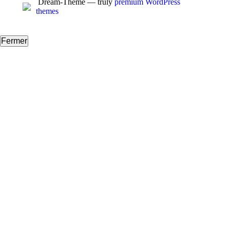
Facebook
X
Dream-Theme — truly
premium WordPress
themes
Fermer