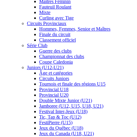
Maîtres Féminin
Fauteuil Roulant
Mixte
Curling avec Tige
Circuits Provinciaux
Hommes, Femmes, Senior et Maîtres
Finale du circuit
Classement officiel
Série Club
Guerre des clubs
Championnat des clubs
Coupe Caledonia
Juniors (U12-U21)
Âge et catégories
Circuits Juniors
Tournois et finale des régions U15
Provincial U18
Provincial U20
Double Mixte Junior (U21)
Jamboree (U12, U15, U18, U21)
Festival Inter-Jeux (U18)
Tic, Tap & Toc (U12)
FestiPierre (U15)
Jeux du Québec (U18)
Jeux du Canada (U18, U21)