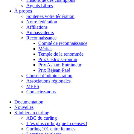
Historique des champions
Agents Libres
À propos
Soutenez votre fédération
Notre fédération
Affiliations
Ambassadeurs
Reconnaissance
Comité de reconnaissance
Méritas
Temple de la renommée
Prix Cédric-Grondin
Prix Asham Entraîneur
Prix Réjean-Paré
Conseil d’administration
Associations régionales
MEES
Contactez-nous
Documentation
Nouvelles
S’initier au curling
ABC du curling
T’es plus curling que tu penses !
Curling 101 entre femmes