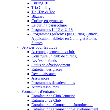
Curling 101
Trio Curling
Tic, Tap & Toc
Blizzard
Curling en gymnase
Le curling parascolaire
Programmes U-12 et U-18
Programmes présentés par Curling Canada :
Application habiletés en Curling et Étoiles
filantes
Services pour les clubs
Accompagnement aux clubs
Construire un club de curling
Levées de fonds
Outils de développement
Entretien des glaces
Reconnaissance
Assurances
Programmes de subventions
Autres ressources
Formations d’entraîneur
Entraîneur de Club Jeunesse
Entraîneur de Club
Entraîneur de Compétition-Introduction
Entraîneur de Compétition-Développement