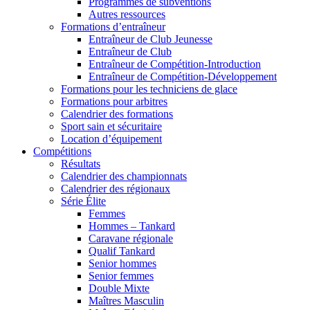
Programmes de subventions
Autres ressources
Formations d’entraîneur
Entraîneur de Club Jeunesse
Entraîneur de Club
Entraîneur de Compétition-Introduction
Entraîneur de Compétition-Développement
Formations pour les techniciens de glace
Formations pour arbitres
Calendrier des formations
Sport sain et sécuritaire
Location d’équipement
Compétitions
Résultats
Calendrier des championnats
Calendrier des régionaux
Série Élite
Femmes
Hommes – Tankard
Caravane régionale
Qualif Tankard
Senior hommes
Senior femmes
Double Mixte
Maîtres Masculin