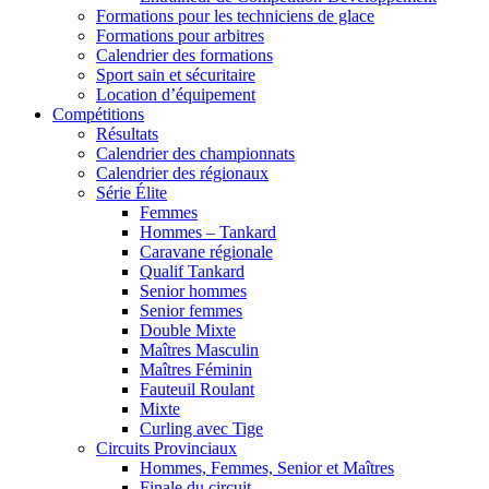
Formations pour les techniciens de glace
Formations pour arbitres
Calendrier des formations
Sport sain et sécuritaire
Location d’équipement
Compétitions
Résultats
Calendrier des championnats
Calendrier des régionaux
Série Élite
Femmes
Hommes – Tankard
Caravane régionale
Qualif Tankard
Senior hommes
Senior femmes
Double Mixte
Maîtres Masculin
Maîtres Féminin
Fauteuil Roulant
Mixte
Curling avec Tige
Circuits Provinciaux
Hommes, Femmes, Senior et Maîtres
Finale du circuit