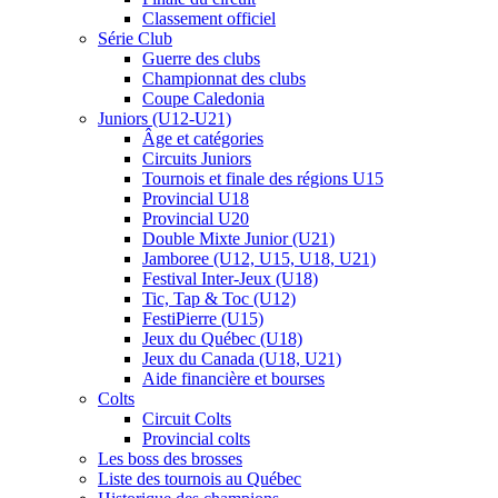
Classement officiel
Série Club
Guerre des clubs
Championnat des clubs
Coupe Caledonia
Juniors (U12-U21)
Âge et catégories
Circuits Juniors
Tournois et finale des régions U15
Provincial U18
Provincial U20
Double Mixte Junior (U21)
Jamboree (U12, U15, U18, U21)
Festival Inter-Jeux (U18)
Tic, Tap & Toc (U12)
FestiPierre (U15)
Jeux du Québec (U18)
Jeux du Canada (U18, U21)
Aide financière et bourses
Colts
Circuit Colts
Provincial colts
Les boss des brosses
Liste des tournois au Québec