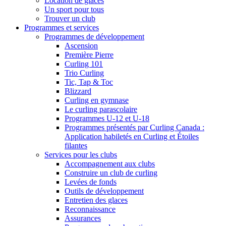
Location de glaces
Un sport pour tous
Trouver un club
Programmes et services
Programmes de développement
Ascension
Première Pierre
Curling 101
Trio Curling
Tic, Tap & Toc
Blizzard
Curling en gymnase
Le curling parascolaire
Programmes U-12 et U-18
Programmes présentés par Curling Canada :
Application habiletés en Curling et Étoiles
filantes
Services pour les clubs
Accompagnement aux clubs
Construire un club de curling
Levées de fonds
Outils de développement
Entretien des glaces
Reconnaissance
Assurances