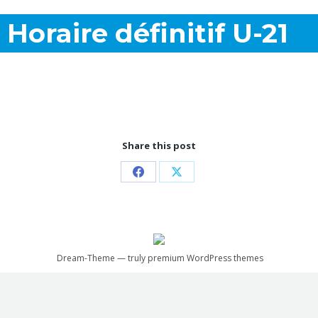
Horaire définitif U-21
Share this post
Partager
Partager
sur
sur
Facebook
X
Dream-Theme — truly
premium WordPress themes