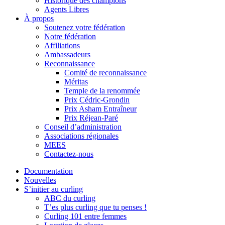
Historique des champions
Agents Libres
À propos
Soutenez votre fédération
Notre fédération
Affiliations
Ambassadeurs
Reconnaissance
Comité de reconnaissance
Méritas
Temple de la renommée
Prix Cédric-Grondin
Prix Asham Entraîneur
Prix Réjean-Paré
Conseil d’administration
Associations régionales
MEES
Contactez-nous
Documentation
Nouvelles
S’initier au curling
ABC du curling
T’es plus curling que tu penses !
Curling 101 entre femmes