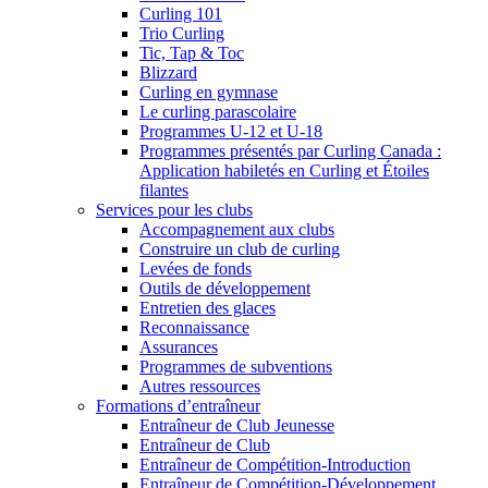
Curling 101
Trio Curling
Tic, Tap & Toc
Blizzard
Curling en gymnase
Le curling parascolaire
Programmes U-12 et U-18
Programmes présentés par Curling Canada :
Application habiletés en Curling et Étoiles
filantes
Services pour les clubs
Accompagnement aux clubs
Construire un club de curling
Levées de fonds
Outils de développement
Entretien des glaces
Reconnaissance
Assurances
Programmes de subventions
Autres ressources
Formations d’entraîneur
Entraîneur de Club Jeunesse
Entraîneur de Club
Entraîneur de Compétition-Introduction
Entraîneur de Compétition-Développement