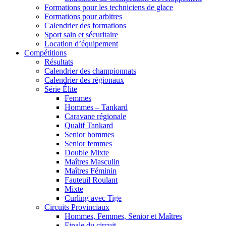
Formations pour les techniciens de glace
Formations pour arbitres
Calendrier des formations
Sport sain et sécuritaire
Location d’équipement
Compétitions
Résultats
Calendrier des championnats
Calendrier des régionaux
Série Élite
Femmes
Hommes – Tankard
Caravane régionale
Qualif Tankard
Senior hommes
Senior femmes
Double Mixte
Maîtres Masculin
Maîtres Féminin
Fauteuil Roulant
Mixte
Curling avec Tige
Circuits Provinciaux
Hommes, Femmes, Senior et Maîtres
Finale du circuit