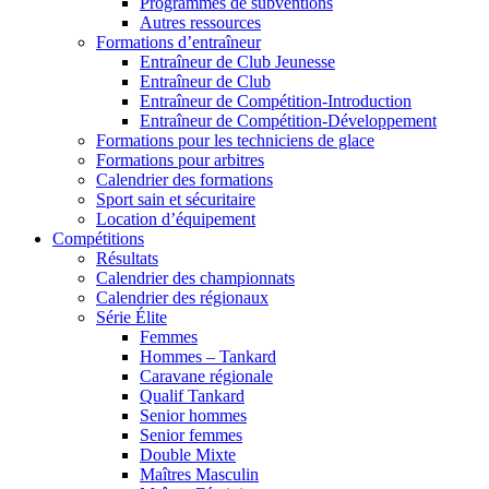
Programmes de subventions
Autres ressources
Formations d’entraîneur
Entraîneur de Club Jeunesse
Entraîneur de Club
Entraîneur de Compétition-Introduction
Entraîneur de Compétition-Développement
Formations pour les techniciens de glace
Formations pour arbitres
Calendrier des formations
Sport sain et sécuritaire
Location d’équipement
Compétitions
Résultats
Calendrier des championnats
Calendrier des régionaux
Série Élite
Femmes
Hommes – Tankard
Caravane régionale
Qualif Tankard
Senior hommes
Senior femmes
Double Mixte
Maîtres Masculin