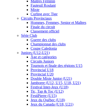
Maîtres Féminin
Fauteuil Roulant
Mixte
Curling avec Tige
Circuits Provinciaux
Hommes, Femmes, Senior et Maîtres
Finale du circuit
Classement officiel
Série Club
Guerre des clubs
Championnat des clubs
Coupe Caledonia
Juniors (U12-U21)
Âge et catégories
Circuits Juniors
Tournois et finale des régions U15
Provincial U18
Provincial U20
Double Mixte Junior (U21)
Jamboree (U12, U15, U18, U21)
Festival Inter-Jeux (U18)
Tic, Tap & Toc (U12)
FestiPierre (U15)
Jeux du Québec (U18)
Jeux du Canada (U18, U21)