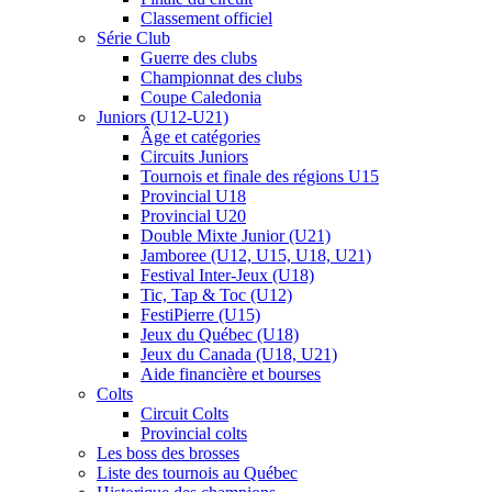
Classement officiel
Série Club
Guerre des clubs
Championnat des clubs
Coupe Caledonia
Juniors (U12-U21)
Âge et catégories
Circuits Juniors
Tournois et finale des régions U15
Provincial U18
Provincial U20
Double Mixte Junior (U21)
Jamboree (U12, U15, U18, U21)
Festival Inter-Jeux (U18)
Tic, Tap & Toc (U12)
FestiPierre (U15)
Jeux du Québec (U18)
Jeux du Canada (U18, U21)
Aide financière et bourses
Colts
Circuit Colts
Provincial colts
Les boss des brosses
Liste des tournois au Québec