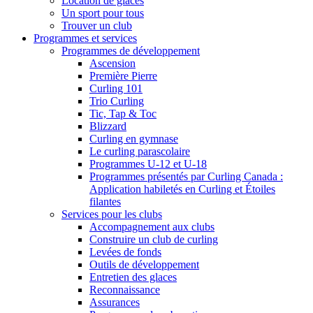
Location de glaces
Un sport pour tous
Trouver un club
Programmes et services
Programmes de développement
Ascension
Première Pierre
Curling 101
Trio Curling
Tic, Tap & Toc
Blizzard
Curling en gymnase
Le curling parascolaire
Programmes U-12 et U-18
Programmes présentés par Curling Canada :
Application habiletés en Curling et Étoiles
filantes
Services pour les clubs
Accompagnement aux clubs
Construire un club de curling
Levées de fonds
Outils de développement
Entretien des glaces
Reconnaissance
Assurances