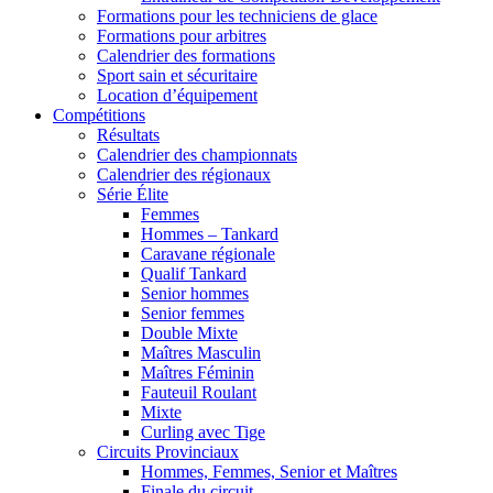
Formations pour les techniciens de glace
Formations pour arbitres
Calendrier des formations
Sport sain et sécuritaire
Location d’équipement
Compétitions
Résultats
Calendrier des championnats
Calendrier des régionaux
Série Élite
Femmes
Hommes – Tankard
Caravane régionale
Qualif Tankard
Senior hommes
Senior femmes
Double Mixte
Maîtres Masculin
Maîtres Féminin
Fauteuil Roulant
Mixte
Curling avec Tige
Circuits Provinciaux
Hommes, Femmes, Senior et Maîtres
Finale du circuit