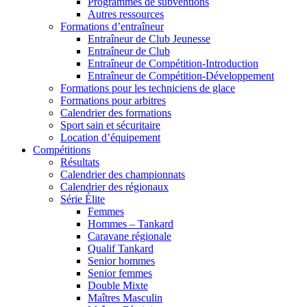
Programmes de subventions
Autres ressources
Formations d’entraîneur
Entraîneur de Club Jeunesse
Entraîneur de Club
Entraîneur de Compétition-Introduction
Entraîneur de Compétition-Développement
Formations pour les techniciens de glace
Formations pour arbitres
Calendrier des formations
Sport sain et sécuritaire
Location d’équipement
Compétitions
Résultats
Calendrier des championnats
Calendrier des régionaux
Série Élite
Femmes
Hommes – Tankard
Caravane régionale
Qualif Tankard
Senior hommes
Senior femmes
Double Mixte
Maîtres Masculin