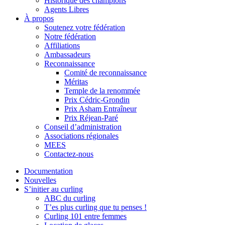
Historique des champions
Agents Libres
À propos
Soutenez votre fédération
Notre fédération
Affiliations
Ambassadeurs
Reconnaissance
Comité de reconnaissance
Méritas
Temple de la renommée
Prix Cédric-Grondin
Prix Asham Entraîneur
Prix Réjean-Paré
Conseil d’administration
Associations régionales
MEES
Contactez-nous
Documentation
Nouvelles
S’initier au curling
ABC du curling
T’es plus curling que tu penses !
Curling 101 entre femmes