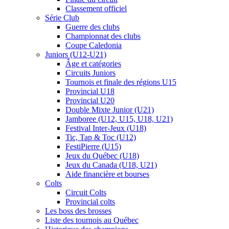
Classement officiel
Série Club
Guerre des clubs
Championnat des clubs
Coupe Caledonia
Juniors (U12-U21)
Âge et catégories
Circuits Juniors
Tournois et finale des régions U15
Provincial U18
Provincial U20
Double Mixte Junior (U21)
Jamboree (U12, U15, U18, U21)
Festival Inter-Jeux (U18)
Tic, Tap & Toc (U12)
FestiPierre (U15)
Jeux du Québec (U18)
Jeux du Canada (U18, U21)
Aide financière et bourses
Colts
Circuit Colts
Provincial colts
Les boss des brosses
Liste des tournois au Québec