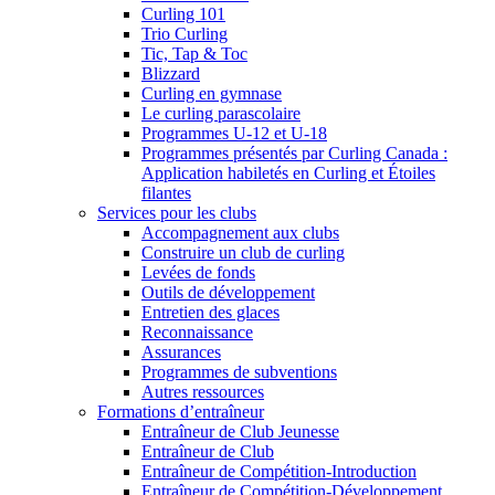
Curling 101
Trio Curling
Tic, Tap & Toc
Blizzard
Curling en gymnase
Le curling parascolaire
Programmes U-12 et U-18
Programmes présentés par Curling Canada :
Application habiletés en Curling et Étoiles
filantes
Services pour les clubs
Accompagnement aux clubs
Construire un club de curling
Levées de fonds
Outils de développement
Entretien des glaces
Reconnaissance
Assurances
Programmes de subventions
Autres ressources
Formations d’entraîneur
Entraîneur de Club Jeunesse
Entraîneur de Club
Entraîneur de Compétition-Introduction
Entraîneur de Compétition-Développement