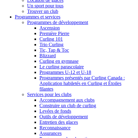
Location de glaces
Un sport pour tous
Trouver un club
Programmes et services
Programmes de développement
Ascension
Première Pierre
Curling 101
Trio Curling
Tic, Tap & Toc
Blizzard
Curling en gymnase
Le curling parascolaire
Programmes U-12 et U-18
Programmes présentés par Curling Canada :
Application habiletés en Curling et Étoiles
filantes
Services pour les clubs
Accompagnement aux clubs
Construire un club de curling
Levées de fonds
Outils de développement
Entretien des glaces
Reconnaissance
Assurances