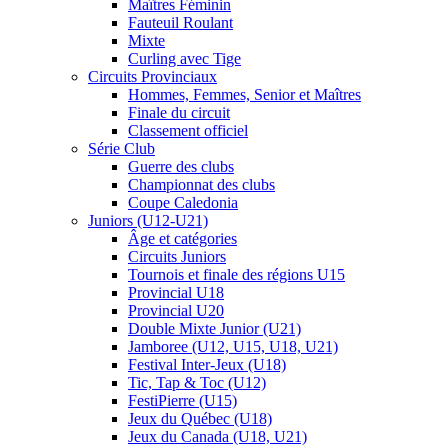
Maîtres Féminin
Fauteuil Roulant
Mixte
Curling avec Tige
Circuits Provinciaux
Hommes, Femmes, Senior et Maîtres
Finale du circuit
Classement officiel
Série Club
Guerre des clubs
Championnat des clubs
Coupe Caledonia
Juniors (U12-U21)
Âge et catégories
Circuits Juniors
Tournois et finale des régions U15
Provincial U18
Provincial U20
Double Mixte Junior (U21)
Jamboree (U12, U15, U18, U21)
Festival Inter-Jeux (U18)
Tic, Tap & Toc (U12)
FestiPierre (U15)
Jeux du Québec (U18)
Jeux du Canada (U18, U21)