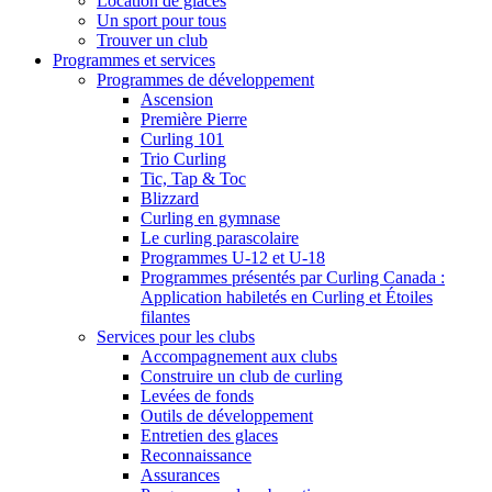
Location de glaces
Un sport pour tous
Trouver un club
Programmes et services
Programmes de développement
Ascension
Première Pierre
Curling 101
Trio Curling
Tic, Tap & Toc
Blizzard
Curling en gymnase
Le curling parascolaire
Programmes U-12 et U-18
Programmes présentés par Curling Canada :
Application habiletés en Curling et Étoiles
filantes
Services pour les clubs
Accompagnement aux clubs
Construire un club de curling
Levées de fonds
Outils de développement
Entretien des glaces
Reconnaissance
Assurances