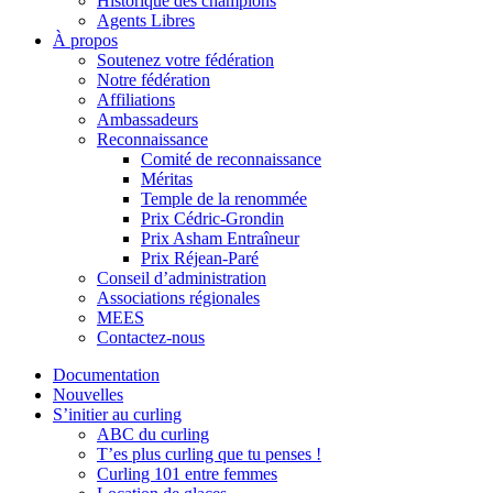
Historique des champions
Agents Libres
À propos
Soutenez votre fédération
Notre fédération
Affiliations
Ambassadeurs
Reconnaissance
Comité de reconnaissance
Méritas
Temple de la renommée
Prix Cédric-Grondin
Prix Asham Entraîneur
Prix Réjean-Paré
Conseil d’administration
Associations régionales
MEES
Contactez-nous
Documentation
Nouvelles
S’initier au curling
ABC du curling
T’es plus curling que tu penses !
Curling 101 entre femmes