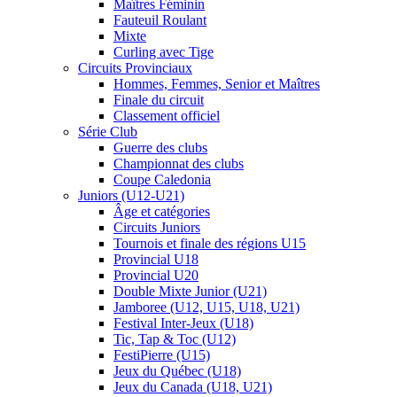
Maîtres Féminin
Fauteuil Roulant
Mixte
Curling avec Tige
Circuits Provinciaux
Hommes, Femmes, Senior et Maîtres
Finale du circuit
Classement officiel
Série Club
Guerre des clubs
Championnat des clubs
Coupe Caledonia
Juniors (U12-U21)
Âge et catégories
Circuits Juniors
Tournois et finale des régions U15
Provincial U18
Provincial U20
Double Mixte Junior (U21)
Jamboree (U12, U15, U18, U21)
Festival Inter-Jeux (U18)
Tic, Tap & Toc (U12)
FestiPierre (U15)
Jeux du Québec (U18)
Jeux du Canada (U18, U21)