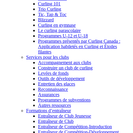
Curling 101
Trio Curling
Tic, Tap & Toc
Blizzard
Curling en gymnase
Le curling parascolaire
Programmes U-12 et U-18
Programmes présentés par Curling Canada :
Application habiletés en Curling et Étoiles
filantes
Services pour les clubs
Accompagnement aux clubs
Construire un club de curling
Levées de fonds
Outils de développement
Entretien des glaces
Reconnaissance
Assurances
Programmes de subventions
Autres ressources
Formations d’entraîneur
Entraîneur de Club Jeunesse
Entraîneur de Club
Entraîneur de Compétition-Introduction
Entraîneur de Compétition-Développement