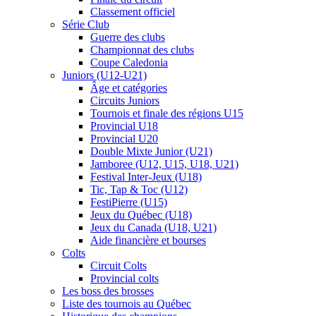
Classement officiel
Série Club
Guerre des clubs
Championnat des clubs
Coupe Caledonia
Juniors (U12-U21)
Âge et catégories
Circuits Juniors
Tournois et finale des régions U15
Provincial U18
Provincial U20
Double Mixte Junior (U21)
Jamboree (U12, U15, U18, U21)
Festival Inter-Jeux (U18)
Tic, Tap & Toc (U12)
FestiPierre (U15)
Jeux du Québec (U18)
Jeux du Canada (U18, U21)
Aide financière et bourses
Colts
Circuit Colts
Provincial colts
Les boss des brosses
Liste des tournois au Québec