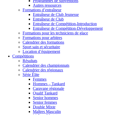
Programmes de subventions
Autres ressources
Formations d’entraîneur
Entraîneur de Club Jeunesse
Entraîneur de Club
Entraîneur de Compétition-Introduction
Entraîneur de Compétition-Développement
Formations pour les techniciens de glace
Formations pour arbitres
Calendrier des formations
Sport sain et sécuritaire
Location d’équipement
Compétitions
Résultats
Calendrier des championnats
Calendrier des régionaux
Série Élite
Femmes
Hommes – Tankard
Caravane régionale
Qualif Tankard
Senior hommes
Senior femmes
Double Mixte
Maîtres Masculin