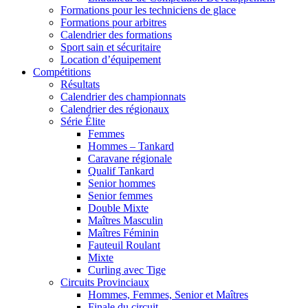
Formations pour les techniciens de glace
Formations pour arbitres
Calendrier des formations
Sport sain et sécuritaire
Location d’équipement
Compétitions
Résultats
Calendrier des championnats
Calendrier des régionaux
Série Élite
Femmes
Hommes – Tankard
Caravane régionale
Qualif Tankard
Senior hommes
Senior femmes
Double Mixte
Maîtres Masculin
Maîtres Féminin
Fauteuil Roulant
Mixte
Curling avec Tige
Circuits Provinciaux
Hommes, Femmes, Senior et Maîtres
Finale du circuit