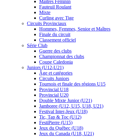
Maîtres Féminin
Fauteuil Roulant
Mixte
Curling avec Tige
Circuits Provinciaux
Hommes, Femmes, Senior et Maîtres
Finale du circuit
Classement officiel
Série Club
Guerre des clubs
Championnat des clubs
Coupe Caledonia
Juniors (U12-U21)
Âge et catégories
Circuits Juniors
Tournois et finale des régions U15
Provincial U18
Provincial U20
Double Mixte Junior (U21)
Jamboree (U12, U15, U18, U21)
Festival Inter-Jeux (U18)
Tic, Tap & Toc (U12)
FestiPierre (U15)
Jeux du Québec (U18)
Jeux du Canada (U18, U21)