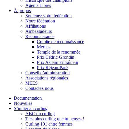
Historique des champions
Agents Libres
À propos
Soutenez votre fédération
Notre fédération
Affiliations
Ambassadeurs
Reconnaissance
Comité de reconnaissance
Méritas
Temple de la renommée
Prix Cédric-Grondin
Prix Asham Entraîneur
Prix Réjean-Paré
Conseil d’administration
Associations régionales
MEES
Contactez-nous
Documentation
Nouvelles
S’initier au curling
ABC du curling
T’es plus curling que tu penses !
Curling 101 entre femmes