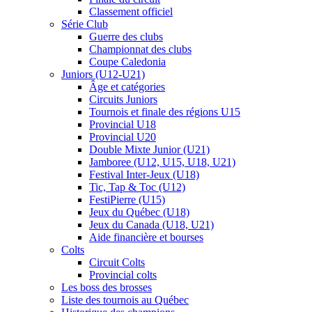
Classement officiel
Série Club
Guerre des clubs
Championnat des clubs
Coupe Caledonia
Juniors (U12-U21)
Âge et catégories
Circuits Juniors
Tournois et finale des régions U15
Provincial U18
Provincial U20
Double Mixte Junior (U21)
Jamboree (U12, U15, U18, U21)
Festival Inter-Jeux (U18)
Tic, Tap & Toc (U12)
FestiPierre (U15)
Jeux du Québec (U18)
Jeux du Canada (U18, U21)
Aide financière et bourses
Colts
Circuit Colts
Provincial colts
Les boss des brosses
Liste des tournois au Québec