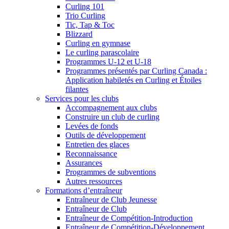
Curling 101
Trio Curling
Tic, Tap & Toc
Blizzard
Curling en gymnase
Le curling parascolaire
Programmes U-12 et U-18
Programmes présentés par Curling Canada :
Application habiletés en Curling et Étoiles
filantes
Services pour les clubs
Accompagnement aux clubs
Construire un club de curling
Levées de fonds
Outils de développement
Entretien des glaces
Reconnaissance
Assurances
Programmes de subventions
Autres ressources
Formations d’entraîneur
Entraîneur de Club Jeunesse
Entraîneur de Club
Entraîneur de Compétition-Introduction
Entraîneur de Compétition-Développement