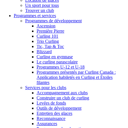
Location de glaces
Un sport pour tous
Trouver un club
Programmes et services
Programmes de développement
Ascension
Première Pierre
Curling 101
Trio Curling
Tic, Tap & Toc
Blizzard
Curling en gymnase
Le curling parascolaire
Programmes U-12 et U-18
Programmes présentés par Curling Canada :
Application habiletés en Curling et Étoiles
filantes
Services pour les clubs
Accompagnement aux clubs
Construire un club de curling
Levées de fonds
Outils de développement
Entretien des glaces
Reconnaissance
Assurances