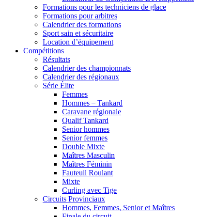
Formations pour les techniciens de glace
Formations pour arbitres
Calendrier des formations
Sport sain et sécuritaire
Location d’équipement
Compétitions
Résultats
Calendrier des championnats
Calendrier des régionaux
Série Élite
Femmes
Hommes – Tankard
Caravane régionale
Qualif Tankard
Senior hommes
Senior femmes
Double Mixte
Maîtres Masculin
Maîtres Féminin
Fauteuil Roulant
Mixte
Curling avec Tige
Circuits Provinciaux
Hommes, Femmes, Senior et Maîtres
Finale du circuit