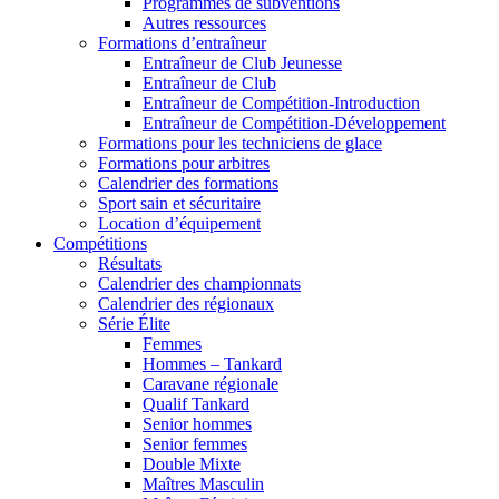
Programmes de subventions
Autres ressources
Formations d’entraîneur
Entraîneur de Club Jeunesse
Entraîneur de Club
Entraîneur de Compétition-Introduction
Entraîneur de Compétition-Développement
Formations pour les techniciens de glace
Formations pour arbitres
Calendrier des formations
Sport sain et sécuritaire
Location d’équipement
Compétitions
Résultats
Calendrier des championnats
Calendrier des régionaux
Série Élite
Femmes
Hommes – Tankard
Caravane régionale
Qualif Tankard
Senior hommes
Senior femmes
Double Mixte
Maîtres Masculin